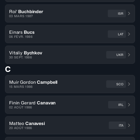
Roi'
Buchbinder
ISR
03 MARS 1987
Einars
Bucs
LAT
06 FÉVR. 1986
Vitaliy
Bychkov
UKR
30 SEPT. 1986
C
Muir Gordon
Campbell
SCO
15 MARS 1986
Finin Gerard
Canavan
IRL
02 AOÛT 1986
Matteo
Canavesi
ITA
20 AOÛT 1986