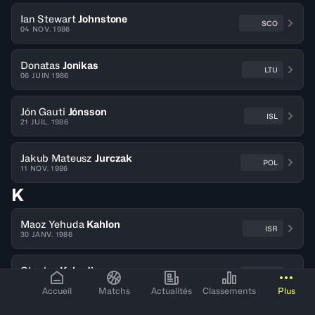
Ian Stewart
Johnstone
SCO
04 NOV. 1986
Donatas
Jonikas
LTU
06 JUIN 1986
Jón Gauti
Jónsson
ISL
21 JUIL. 1986
Jakub Mateusz
Jurczak
POL
11 NOV. 1986
K
Maoz Yehuda
Kahlon
ISR
30 JANV. 1986
Charles
Kahudi
FRA
19 JUIL. 1986
Accueil
Matchs
Actualités
Classements
Plus