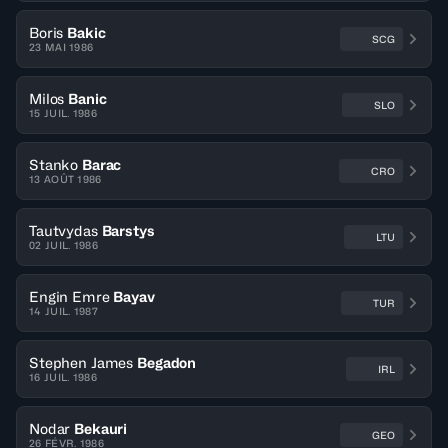
Boris
Bakic
SCG
23 MAI 1986
Milos
Banic
SLO
15 JUIL. 1986
Stanko
Barac
CRO
13 AOÛT 1986
Tautvydas
Barstys
LTU
02 JUIL. 1986
Engin Emre
Bayav
TUR
14 JUIL. 1987
Stephen James
Begadon
IRL
16 JUIL. 1986
Nodar
Bekauri
GEO
26 FÉVR. 1986