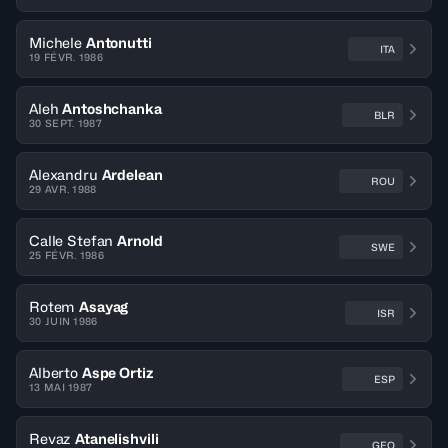
Michele
Antonutti
ITA
19 FÉVR. 1986
Aleh
Antoshchanka
BLR
30 SEPT. 1987
Alexandru
Ardelean
ROU
29 AVR. 1988
Calle Stefan
Arnold
SWE
25 FÉVR. 1986
Rotem
Asayag
ISR
30 JUIN 1986
Alberto
Aspe Ortiz
ESP
13 MAI 1987
Revaz
Atanelishvili
GEO