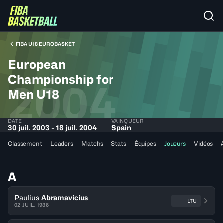
FIBA U18 EUROBASKET
European
Championship for
2004
Men U18
DATE
VAINQUEUR
30 juil. 2003 - 18 juil. 2004
Spain
Classement
Leaders
Matchs
Stats
Équipes
Joueurs
Vidéos
A
Paulius
Abramavicius
LTU
02 JUIL. 1986