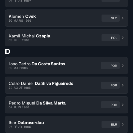
27 FÉVR. 1987
Klemen
Cvek
SLO
30 MARS 1986
Kamil Michal
Czapla
POL
05 JUIL. 1986
D
Joao Pedro
Da Costa Santos
POR
05 MAI 1986
Celso Daniel
Da Silva Figueiredo
POR
24 AOÛT 1986
Pedro Miguel
Da Silva Marta
POR
04 JUIN 1986
Ihar
Dabraserdau
BLR
27 FÉVR. 1986