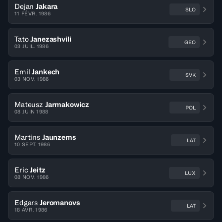
Dejan
Jakara
SLO
11 FÉVR. 1986
Tato
Janezashvili
GEO
03 JUIL. 1986
Emil
Jankech
SVK
03 NOV. 1986
Mateusz
Jarmakowicz
POL
08 JUIN 1988
Martins
Jaunzems
LAT
10 SEPT. 1986
Eric
Jeitz
LUX
08 NOV. 1986
Edgars
Jeromanovs
LAT
18 AVR. 1986