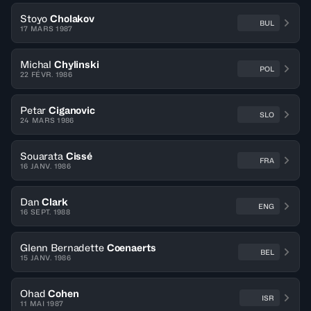
Stoyo
Cholakov
BUL
17 MARS 1987
Michal
Chylinski
POL
22 FÉVR. 1986
Petar
Ciganovic
SLO
24 MARS 1986
Souarata
Cissé
FRA
16 JANV. 1986
Dan
Clark
ENG
16 SEPT. 1988
Glenn Bernadette
Coenaerts
BEL
15 JANV. 1986
Ohad
Cohen
ISR
11 MAI 1987