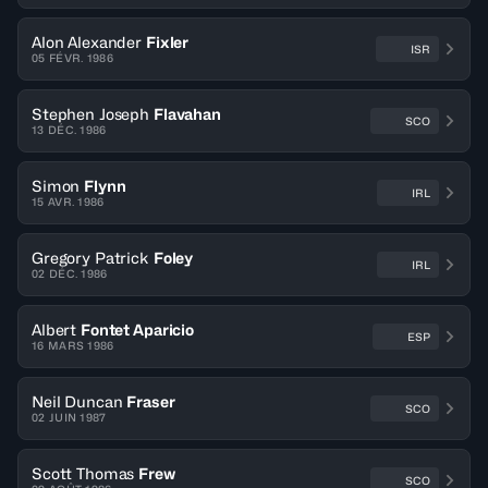
Alon Alexander
Fixler
ISR
05 FÉVR. 1986
Stephen Joseph
Flavahan
SCO
13 DÉC. 1986
Simon
Flynn
IRL
15 AVR. 1986
Gregory Patrick
Foley
IRL
02 DÉC. 1986
Albert
Fontet Aparicio
ESP
16 MARS 1986
Neil Duncan
Fraser
SCO
02 JUIN 1987
Scott Thomas
Frew
SCO