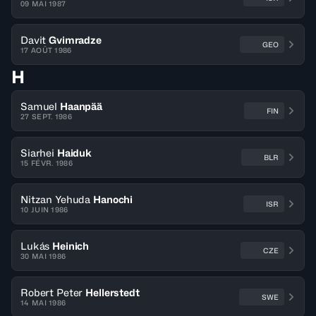
09 MAI 1987
Davit
Gvimradze
GEO
17 AOÛT 1986
H
Samuel
Haanpää
FIN
27 SEPT. 1986
Siarhei
Haiduk
BLR
15 FÉVR. 1986
Nitzan Yehuda
Hanochi
ISR
10 JUIN 1986
Lukás
Heinich
CZE
30 MAI 1986
Robert Peter
Hellerstedt
SWE
14 MAI 1986