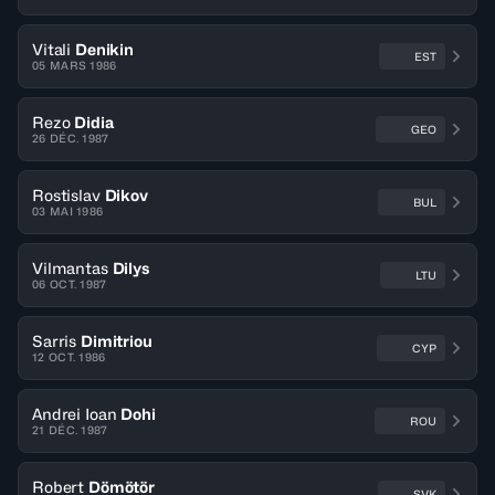
Vitali
Denikin
EST
05 MARS 1986
Rezo
Didia
GEO
26 DÉC. 1987
Rostislav
Dikov
BUL
03 MAI 1986
Vilmantas
Dilys
LTU
06 OCT. 1987
Sarris
Dimitriou
CYP
12 OCT. 1986
Andrei Ioan
Dohi
ROU
21 DÉC. 1987
Robert
Dömötör
SVK