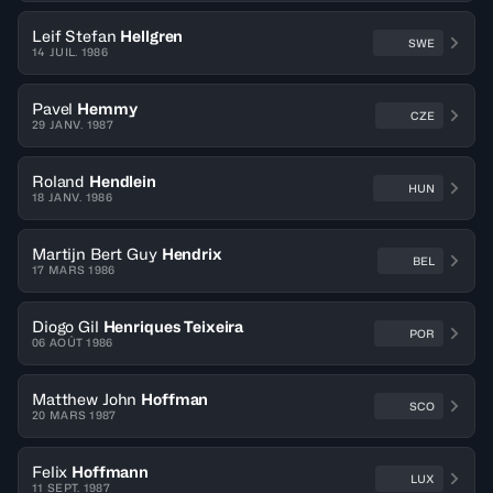
Leif Stefan
Hellgren
SWE
14 JUIL. 1986
Pavel
Hemmy
CZE
29 JANV. 1987
Roland
Hendlein
HUN
18 JANV. 1986
Martijn Bert Guy
Hendrix
BEL
17 MARS 1986
Diogo Gil
Henriques Teixeira
POR
06 AOÛT 1986
Matthew John
Hoffman
SCO
20 MARS 1987
Felix
Hoffmann
LUX
11 SEPT. 1987