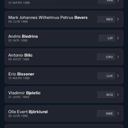
FRA
12 MARS 1986
Mark Johannes Wilhelmus Petrus
Bevers
NED
09 JUIN 1986
Andris
Biedrins
LAT
02 AVR. 1986
Antonio
Bilic
CRO
05 AOÛT 1986
Eric
Bissener
LUX
10 MARS 1986
Vladimir
Bjeletic
SCG
21 JANV. 1986
Olle Evert
Björklund
SWE
29 JUIN 1986