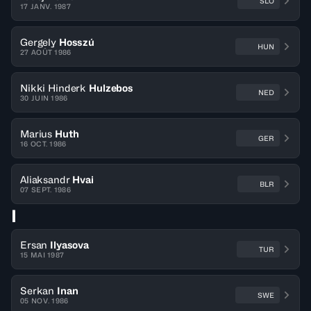
SLO
17 JANV. 1987
Gergely
Hosszú
HUN
27 AOÛT 1986
Nikki Hinderk
Hulzebos
NED
30 JUIN 1986
Marius
Huth
GER
16 OCT. 1986
Aliaksandr
Hvai
BLR
07 SEPT. 1986
I
Ersan
Ilyasova
TUR
15 MAI 1987
Serkan
Inan
SWE
05 NOV. 1986