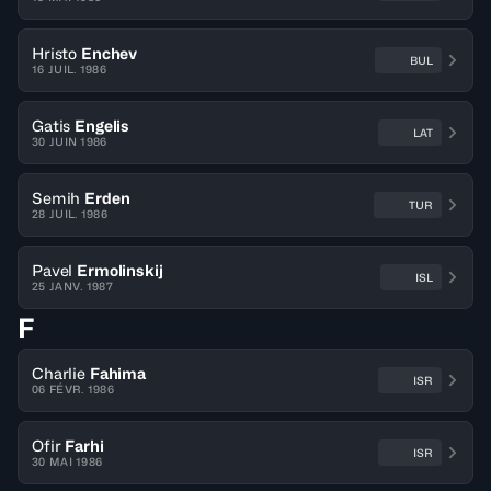
Hristo
Enchev
BUL
16 JUIL. 1986
Gatis
Engelis
LAT
30 JUIN 1986
Semih
Erden
TUR
28 JUIL. 1986
Pavel
Ermolinskij
ISL
25 JANV. 1987
F
Charlie
Fahima
ISR
06 FÉVR. 1986
Ofir
Farhi
ISR
30 MAI 1986