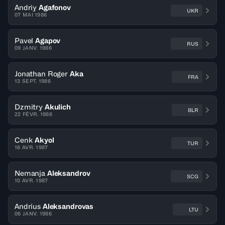
Andriy
Agafonov
UKR
07 MAI 1986
Pavel
Agapov
RUS
09 JANV. 1986
Jonathan Roger
Aka
FRA
13 SEPT. 1986
Dzmitry
Akulich
BLR
22 FÉVR. 1986
Cenk
Akyol
TUR
16 AVR. 1987
Nemanja
Aleksandrov
SCG
10 AVR. 1987
Andrius
Aleksandrovas
LTU
06 JANV. 1986