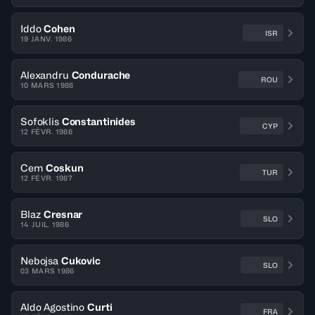
Iddo
Cohen
ISR
19 JANV. 1986
Alexandru
Condurache
ROU
10 MARS 1988
Sofoklis
Constantinides
CYP
12 FÉVR. 1986
Cem
Coskun
TUR
12 FÉVR. 1987
Blaz
Cresnar
SLO
14 JUIL. 1986
Nebojsa
Cukovic
SLO
03 MARS 1986
Aldo Agostino
Curti
FRA