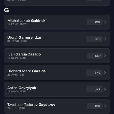
09 AOÛT 1986
G
Michal Jakub
Gabinski
POL
11 FÉVR. 1987
Giorgi
Gamqrelidze
GEO
04 FÉVR. 1986
Ivan
Garcia Casado
ESP
16 SEPT. 1986
Richard Mark
Garside
ENG
28 AVR. 1986
Anton
Gavrylyuk
UKR
11 JANV. 1986
Tzvetizar Todorov
Gaydarov
BUL
21 JUIL. 1986