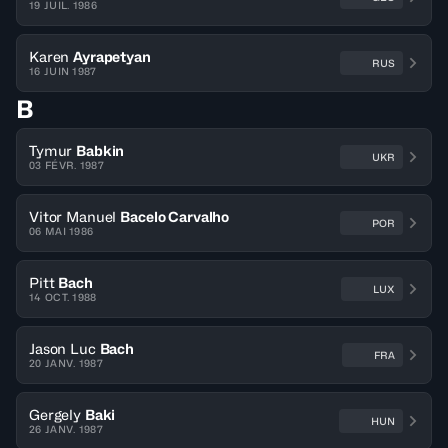
19 JUIL. 1986
Karen
Ayrapetyan
RUS
16 JUIN 1987
B
Tymur
Babkin
UKR
03 FÉVR. 1987
Vitor Manuel
Bacelo Carvalho
POR
06 MAI 1986
Pitt
Bach
LUX
14 OCT. 1988
Jason Luc
Bach
FRA
20 JANV. 1987
Gergely
Baki
HUN
26 JANV. 1987