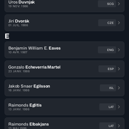
Uros
Duvnjak
SCG
19 NOV. 1986
Jirí
Dvorák
CZE
01 JUIL. 1986
E
Benjamin William E.
Eaves
ENG
10 AVR. 1987
Gonzalo
Echeverria Martel
ESP
23 JANV. 1986
Jakob Snaer
Egilsson
ISL
16 JANV. 1986
Raimonds
Eglitis
LAT
13 JANV. 1986
Raimonds
Elbakjans
LAT
13 MAI 1986