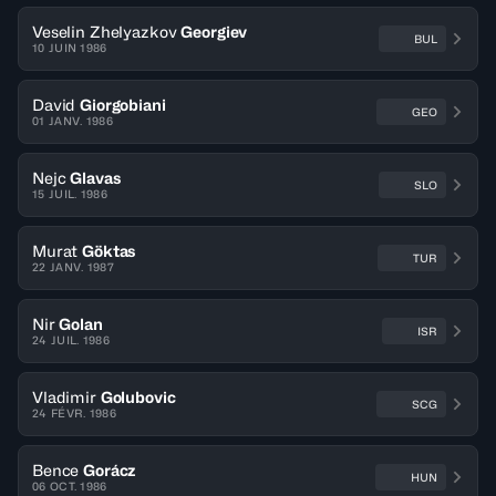
Veselin Zhelyazkov
Georgiev
BUL
10 JUIN 1986
David
Giorgobiani
GEO
01 JANV. 1986
Nejc
Glavas
SLO
15 JUIL. 1986
Murat
Göktas
TUR
22 JANV. 1987
Nir
Golan
ISR
24 JUIL. 1986
Vladimir
Golubovic
SCG
24 FÉVR. 1986
Bence
Gorácz
HUN
06 OCT. 1986