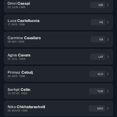
Omri
Casspi
ISR
22 JUIN 1988
Luca
Castelluccia
ITA
17 AVR. 1986
Carmine
Cavallaro
ITA
28 MAI 1986
Agnis
Cavars
LAT
31 JUIL. 1986
Primoz
Cebulj
SLO
26 AVR. 1986
Serhat
Cetin
TUR
23 FÉVR. 1986
Niko
Chkhatarashvili
GEO
06 MARS 1986