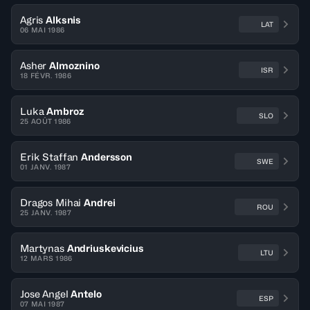
Agris
Alksnis
LAT
06 MAI 1986
Asher
Almoznino
ISR
18 FÉVR. 1986
Luka
Ambroz
SLO
25 AOÛT 1986
Erik Staffan
Andersson
SWE
01 JANV. 1987
Dragos Mihai
Andrei
ROU
25 JANV. 1987
Martynas
Andriuskevicius
LTU
12 MARS 1986
Jose Angel
Antelo
ESP
07 MAI 1987