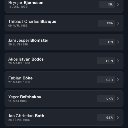
Brynjar
Bjornsson
ISL
11 JUIL. 1988
Thibaut Charles
Blanque
FRA
09 AVR. 1986
Jani Jesper
Blomster
FIN
29 JUIN 1986
Ákos István
Bödös
HUN
20 MARS 1986
Fabian
Böke
GER
27 MARS 1986
Yegor
Bol'shakov
UKR
14 MAI 1986
Jan Christian
Both
GER
28 FÉVR. 1986