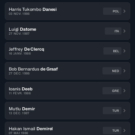
Harris Tukombo
Danesi
POL
03 NOV. 1986
Luigi
Datome
ITA
27 NOV. 1987
Jeffrey
De Clercq
BEL
16 JANV. 1986
Bob Bernardus
de Graaf
NED
27 DÉC. 1986
Ioanis
Deeb
GRE
11 FÉVR. 1986
Mutlu
Demir
TUR
13 DÉC. 1987
Hakan Ismail
Demirel
TUR
07 MAI 1986