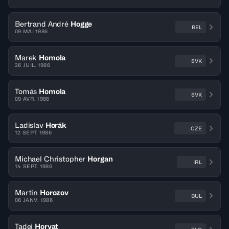
Bertrand André
Hogge
BEL
09 MAI 1986
Marek
Homola
SVK
26 JUIL. 1986
Tomás
Homola
SVK
09 AVR. 1986
Ladislav
Horák
CZE
12 SEPT. 1986
Michael Christopher
Horgan
IRL
14 SEPT. 1986
Martin
Horozov
BUL
06 JANV. 1986
Tadej
Horvat