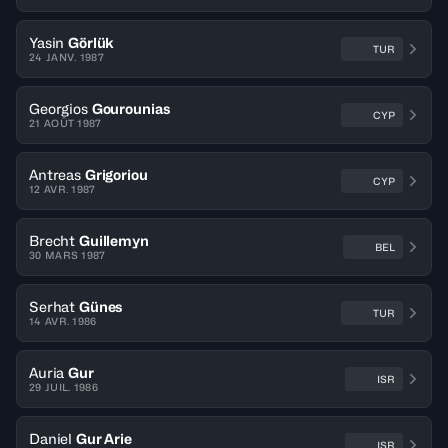
Yasin
Görlük
TUR
24 JANV. 1987
Georgios
Gourounias
CYP
21 AOÛT 1987
Antreas
Grigoriou
CYP
12 AVR. 1987
Brecht
Guillemyn
BEL
30 MARS 1987
Serhat
Günes
TUR
14 AVR. 1986
Auria
Gur
ISR
29 JUIL. 1986
Daniel
Gur Arie
ISR