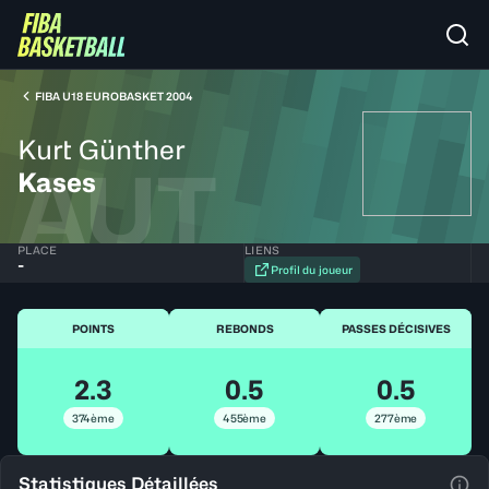
FIBA U18 EUROBASKET 2004
Kurt Günther
AUT
Kases
PLACE
LIENS
-
Profil du joueur
POINTS
REBONDS
PASSES DÉCISIVES
2.3
0.5
0.5
374ème
455ème
277ème
Statistiques Détaillées