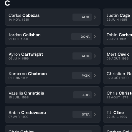
C
Carlos
Cabezas
Justin
Cage
ALBA
14 NOV. 1980
26 JUIN 1985
Jordan
Callahan
Tobin
Carbe
DONA
21 OCT. 1990
29 AVR. 1991
Kyron
Cartwright
Mert
Cevik
ALBA
06 JUIN 1996
09 AOÛT 1996
Kameron
Chatman
Christian-R
PKSK
01 JUIN 1996
02 AOÛT 1999
Vassilis
Christidis
Chris
Christ
ARIS
10 JUIL. 1998
13 AOÛT 1979
Sabin
Cirstoveanu
T.J.
Cline
STEA
07 AVR. 1999
22 JUIL. 1994
Chris
Cokley
Corban
Coll