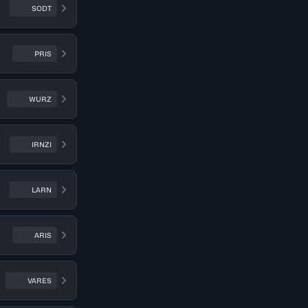
SODT
PRIS
WURZ
IRNZI
LARN
ARIS
VARES