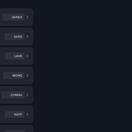
VARES
SASS
LAVR
MONS
CHMAV
KAPF