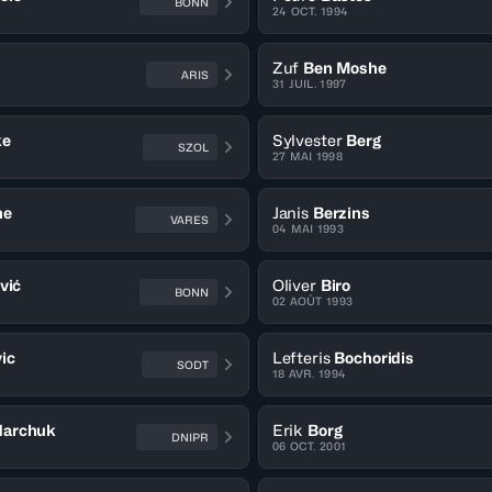
BONN
24 OCT. 1994
Zuf
Ben Moshe
ARIS
31 JUIL. 1997
ke
Sylvester
Berg
SZOL
27 MAI 1998
ne
Janis
Berzins
VARES
04 MAI 1993
vić
Oliver
Biro
BONN
02 AOÛT 1993
ic
Lefteris
Bochoridis
SODT
18 AVR. 1994
darchuk
Erik
Borg
DNIPR
06 OCT. 2001