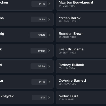
ichou
Maarten
Bouwknecht
PRIS
14 DÉC. 1994
ns
Yordan
Bozov
ALBA
25 JANV. 1979
nig
Brandon
Brown
BONN
14 AOÛT 1989
k
Evan
Bruinsma
PARD
09 SEPT. 1992
d
Rodney
Bullock
SARA
03 JUIN 1994
ku
DeAndre
Burnett
PRIS
29 JANV. 1994
kbayrak
Nedim
Buza
ISTA
10 MAI 1995