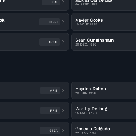
LUL
04 SEPT. 1989
ok
Xavier
Cooks
IRNZI
19 AOÛT 1995
Sean
Cunningham
SZOL
20 DÉC. 1986
Hayden
Dalton
ARIS
20 JUIN 1996
Worthy
De Jong
PRIS
14 MARS 1988
Goncalo
Delgado
STEA
22 JANV. 1998