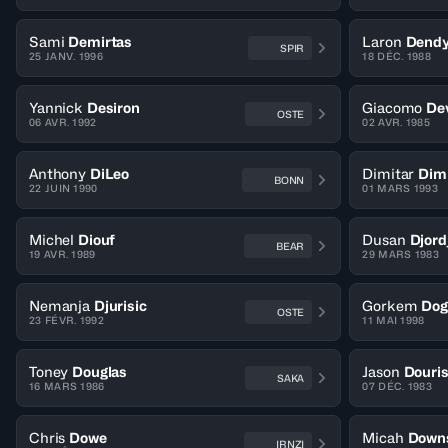
Sami
Demirtas
Laron
Dend
SPIR
25 JANV. 1996
18 DÉC. 1988
Yannick
Desiron
Giacomo
De
OSTE
06 AVR. 1992
02 AVR. 1985
Anthony
DiLeo
Dimitar
Dim
BONN
22 JUIN 1990
01 MARS 1993
Michel
Diouf
Dusan
Djord
BEAR
19 AVR. 1989
29 MARS 1983
Nemanja
Djurisic
Gorkem
Dog
OSTE
23 FÉVR. 1992
11 MAI 1998
Toney
Douglas
Jason
Douri
SAKA
16 MARS 1986
07 DÉC. 1983
Chris
Dowe
Micah
Down
IRNZI