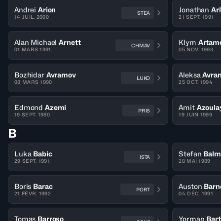
Andrei
Arion
Jonathan
Ar
STEA
14 JUIL. 2000
21 SEPT. 1991
Alan Michael
Arnett
Klym
Artam
CHMAV
01 MARS 1991
05 NOV. 1993
Bozhidar
Avramov
Aleksa
Avra
LUKO
08 MARS 1990
25 OCT. 1994
Edmond
Azemi
Amit
Azoula
PRIS
19 SEPT. 1980
19 JUIN 1999
B
Luka
Babic
Stefan
Balm
ISTA
29 SEPT. 1991
28 MAI 1989
Boris
Barac
Auston
Barn
PORT
21 FÉVR. 1992
04 DÉC. 1991
Tomas
Barroso
Yorman
Bart