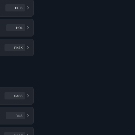
PRIS
HOL
PKSK
SASS
RILS