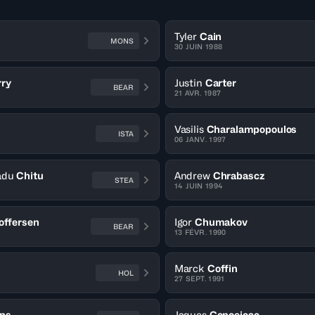
Tyler
Cain
MONS
30 JUIN 1988
rry
Justin
Carter
BEAR
21 AVR. 1987
Vasilis
Charalampopoulos
ISTA
06 JANV. 1997
adu
Chitu
Andrew
Chrabascz
STEA
14 JUIN 1994
offersen
Igor
Chumakov
BEAR
13 FÉVR. 1990
Marck
Coffin
HOL
27 SEPT. 1991
ins
Jaques
Conceicao