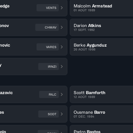
ledge
Malcolm
Armstead
VENTS
01 AOÛT 1989
onov
Darion
Atkins
CHMAV
17 SEPT. 1992
movic
Berke
Aygunduz
VARES
26 AOÛT 1998
y
IRNZI
azovic
Scott
Bamforth
FALC
12 AOÛT 1989
es
Ousmane
Barro
SODT
07 DÉC. 1984
olo
Pedro
Bastos