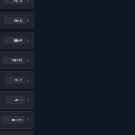
PORT
IRNZI
BEAR
VENTS
FALC
ARIS
KONMI