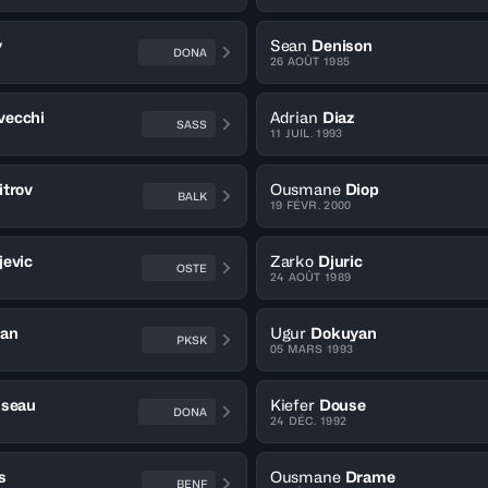
y
Sean
Denison
DONA
26 AOÛT 1985
vecchi
Adrian
Diaz
SASS
11 JUIL. 1993
itrov
Ousmane
Diop
BALK
19 FÉVR. 2000
jevic
Zarko
Djuric
OSTE
24 AOÛT 1989
an
Ugur
Dokuyan
PKSK
05 MARS 1993
sseau
Kiefer
Douse
DONA
24 DÉC. 1992
s
Ousmane
Drame
BENF