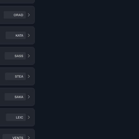
ORAD
KATA
SASS
STEA
SAKA
LEIC
VENTS