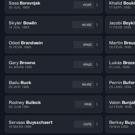
Sasa
Borovnjak
Khalid
Bouk
PORT
30 JUIL. 1989
17 SEPT. 1992
Skyler
Bowlin
Jacobi
Boyki
WURZ
13 JUIL. 1989
11 FÉVR. 1995
Oded
Brandwein
Martin
Breu
IRNZI
15 FÉVR. 1988
18 FÉVR. 1992
Gary
Browne
Lukás
Broze
IRNZI
24 MARS 1993
01 JUIL. 1998
Badu
Buck
Perrin
Bufor
WURZ
05 AVR. 1999
25 JANV. 1994
Rodney
Bullock
Valon
Bunja
PRIS
03 JUIN 1994
02 FÉVR. 1998
Servaas
Buysschaert
Berkay
Buyu
OSTE
19 MARS 1999
19 MAI 2000