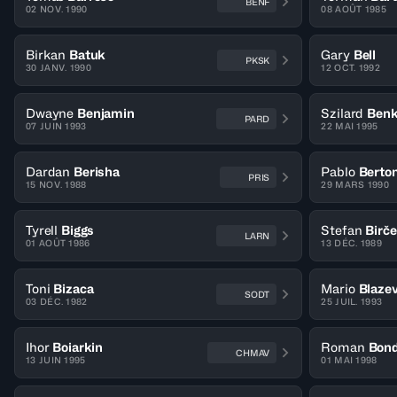
BENF
02 NOV. 1990
08 AOÛT 1985
Birkan
Batuk
Gary
Bell
PKSK
30 JANV. 1990
12 OCT. 1992
Dwayne
Benjamin
Szilard
Ben
PARD
07 JUIN 1993
22 MAI 1995
Dardan
Berisha
Pablo
Berto
PRIS
15 NOV. 1988
29 MARS 1990
Tyrell
Biggs
Stefan
Birče
LARN
01 AOÛT 1986
13 DÉC. 1989
Toni
Bizaca
Mario
Blazev
SODT
03 DÉC. 1982
25 JUIL. 1993
Ihor
Boiarkin
Roman
Bon
CHMAV
13 JUIN 1995
01 MAI 1998