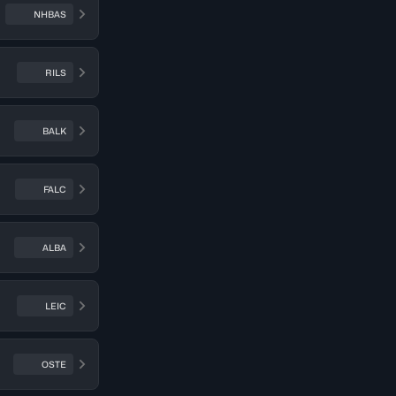
NHBAS
RILS
BALK
FALC
ALBA
LEIC
OSTE