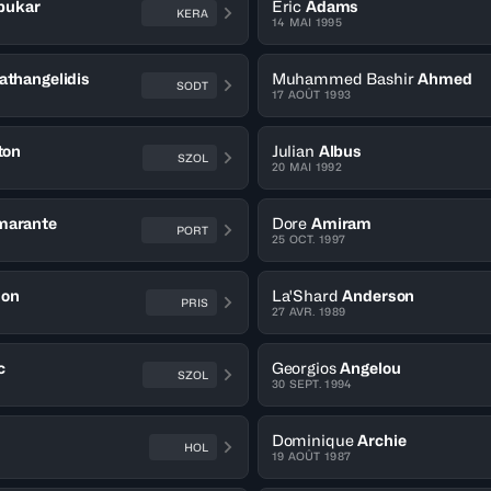
bukar
Eric
Adams
KERA
14 MAI 1995
athangelidis
Muhammed Bashir
Ahmed
SODT
17 AOÛT 1993
ton
Julian
Albus
SZOL
20 MAI 1992
marante
Dore
Amiram
PORT
25 OCT. 1997
son
La'Shard
Anderson
PRIS
27 AVR. 1989
c
Georgios
Angelou
SZOL
30 SEPT. 1994
Dominique
Archie
HOL
19 AOÛT 1987