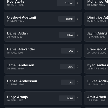
Roel
Aarts
Mohamed
A
NHBAS
19 AOÛT 1993
01 JANV. 1985
Olesheyi
Adetunji
Dimitrios
Ag
DONA
11 SEPT. 1999
07 MARS 1998
Daniel
Aidan
Jaylin
Airing
IRNZI
29 MAI 1989
13 MARS 1993
Daniel
Alexander
Francisco
A
LUL
18 JUIL. 1991
24 MARS 2000
Jamell
Anderson
Kyan
Ander
LEIC
06 JUIL. 1990
25 MARS 1992
Denzel
Andersson
Luksa
Andri
LUL
21 SEPT. 1996
29 JANV. 1985
Diogo
Araujo
Amit
Arbeli
PORT
16 AVR. 1997
18 FÉVR. 1999