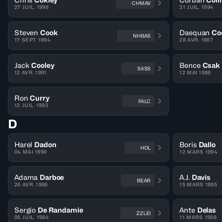
CHMAV
27 JUIL. 1996
21 JUIL. 1994
Steven
Cook
Daequan
Co
NHBAS
17 SEPT. 1994
28 AVR. 1987
Jack
Cooley
Bence
Csak
SASS
12 AVR. 1991
12 MAI 1998
Ron
Curry
FALC
12 JUIL. 1993
D
Harel
Dadon
Boris
Dallo
HOL
04 MAI 1998
12 MARS 1994
Adama
Darboe
A.J.
Davis
BEAR
26 AVR. 1986
15 MARS 1995
Sergio
De Randamie
Ante
Delas
ZZLEI
05 JUIL. 1984
11 MARS 1988