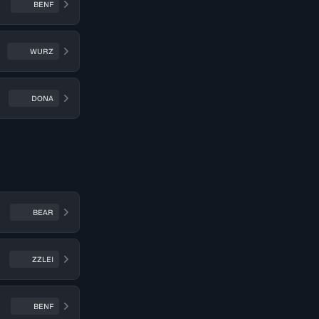
BENF
WURZ
DONA
BEAR
ZZLEI
BENF