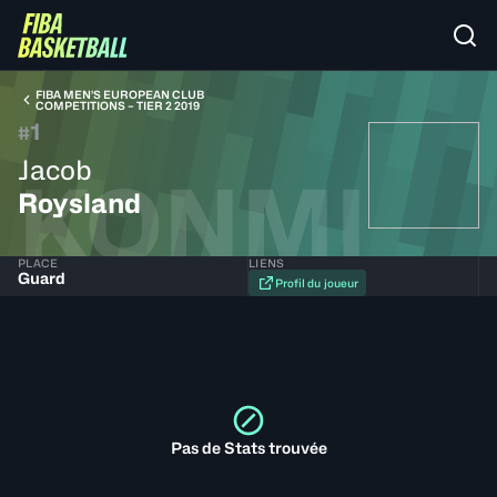
FIBA MEN’S EUROPEAN CLUB
COMPETITIONS – TIER 2 2019
1
#
Jacob
KONMI
Roysland
PLACE
LIENS
Guard
Profil du joueur
Pas de Stats trouvée