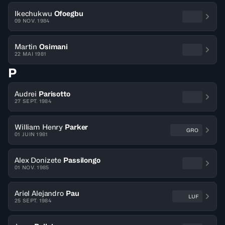
Ikechukwu
Ofoegbu
09 NOV. 1984
Martin
Osimani
22 MAI 1981
P
Audrei
Parisotto
27 SEPT. 1984
William Henry
Parker
GRO
01 JUIN 1981
Alex Donizete
Passilongo
01 NOV. 1985
Ariel Alejandro
Pau
LUF
25 SEPT. 1984