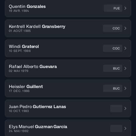
Quentin
Gonzales
FUE
19 AVR. 1984
Kentrell Kardell
Gransberry
COC
01 AOÛT 1985
Windi
Graterol
COC
10 SEPT. 1986
Rafael Alberto
Guevara
BUC
02 MAI 1979
Heissler
Guillent
BUC
17 DÉC. 1986
Juan Pedro
Gutierrez Lanas
10 OCT. 1983
Elys Manuel
Guzman García
24 MAI 1982