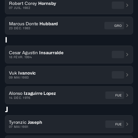
Robert Corey
Hornsby
07 JUIL. 1982
Marcus Donte
Hubbard
GRO
23 DÉC. 1983
I
Cesar Agustin
Insaurralde
18 FÉVR. 1994
Vuk
Ivanovic
09 MAI 1983
Alonso
Izaguirre Lopez
FUE
14 DÉC. 1976
J
Tyronzic
Joseph
FUE
07 MAI 1981