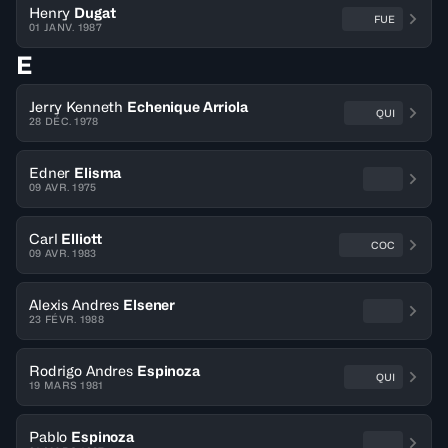
Henry
Dugat
FUE
01 JANV. 1987
E
Jerry Kenneth
Echenique Arriola
QUI
28 DÉC. 1978
Edner
Elisma
09 AVR. 1975
Carl
Elliott
COC
09 AVR. 1983
Alexis Andres
Elsener
23 FÉVR. 1988
Rodrigo Andres
Espinoza
QUI
19 MARS 1981
Pablo
Espinoza