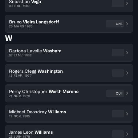
Sebastian
Vega
09 JUIL. 1988
Bruno
Vieira Langsdorff
UNI
25 MARS 1985
W
Dartona Lavelle
Washam
07 JANV. 1982
Rogers Clegg
Washington
13 FÉVR. 1977
Percy Christopher
Werth Moreno
QUI
21 NOV. 1978
Michael Deondray
Williams
19 NOV. 1985
James Leon
Williams
25 JUIN 1979