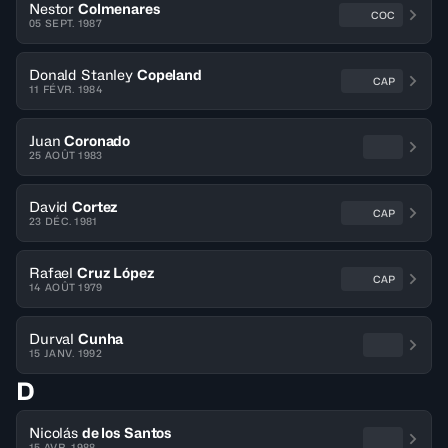
Nestor
Colmenares
COC
05 SEPT. 1987
Donald Stanley
Copeland
CAP
11 FÉVR. 1984
Juan
Coronado
25 AOÛT 1983
David
Cortez
CAP
23 DÉC. 1981
Rafael
Cruz López
CAP
14 AOÛT 1979
Durval
Cunha
15 JANV. 1992
D
Nicolás
de los Santos
15 AVR. 1988