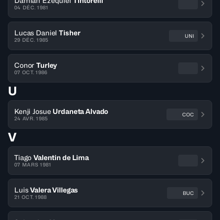
Damian Ezequiel
Tintorelli
04 DÉC. 1981
Lucas Daniel
Tisher
UNI
29 DÉC. 1985
Conor
Turley
07 OCT. 1986
U
Kenji Josue
Urdaneta Alvado
COC
24 AVR. 1985
V
Tiago
Valentin de Lima
07 MARS 1981
Luis
Valera Villegas
BUC
21 OCT. 1988