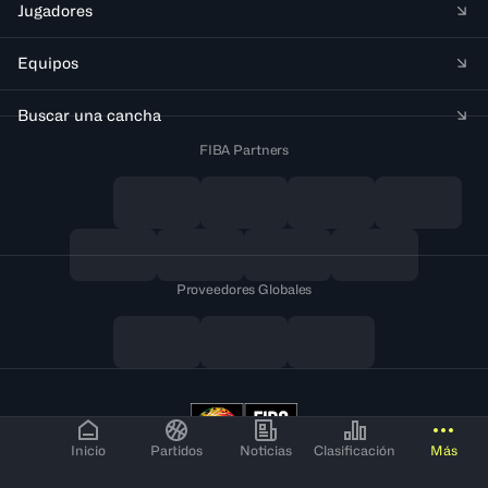
Jugadores
Equipos
Buscar una cancha
FIBA Partners
Proveedores Globales
Inicio
Partidos
Noticias
Clasificación
Más
© Copyright FIBA All rights reserved. No portion of
FIBA.basketball may be duplicated, redistributed or