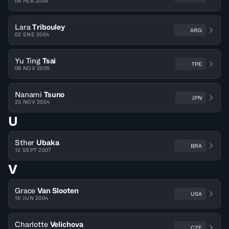
06 FEB 2004
Lara
Tribouley
ARG
02 ENE 2004
Yu Ting
Tsai
TPE
06 NOV 2005
Nanami
Tsuno
JPN
23 NOV 2004
U
Sther
Ubaka
BRA
12 SEPT 2007
V
Grace
Van Slooten
USA
16 JUN 2004
Charlotte
Velichova
CZE