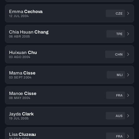
Emma
Cechova
CZE
12 JUL 2004
Chia Hsuan
Chang
TPE
06 ABR 2005
Huixuan
Chu
CHN
03 AGO 2004
Mama
Cisse
MLI
03 SEPT 2004
Manoe
Cisse
FRA
08 MAY 2004
Jayda
Clark
AUS
19 JUL 2005
Lisa
Cluzeau
FRA
19 ENE 2004