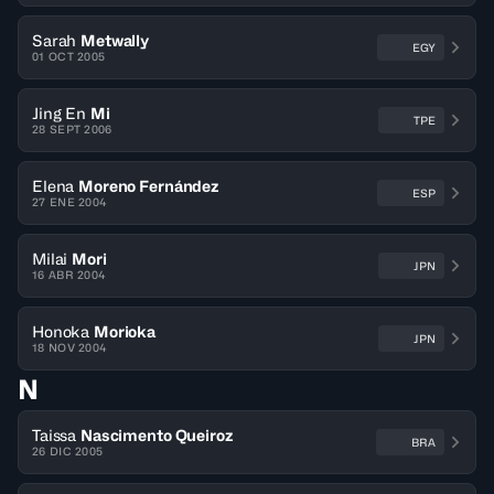
Sarah
Metwally
EGY
01 OCT 2005
Jing En
Mi
TPE
28 SEPT 2006
Elena
Moreno Fernández
ESP
27 ENE 2004
Milai
Mori
JPN
16 ABR 2004
Honoka
Morioka
JPN
18 NOV 2004
N
Taissa
Nascimento Queiroz
BRA
26 DIC 2005