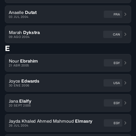
Anaelle
Dutat
FRA
03 JUL 2004
Marah
Dykstra
CAN
09 AGO 2004
E
Nour
Ebrahim
EGY
21 ABR 2005
Joyce
Edwards
USA
30 ENE 2006
Jana
Elalfy
EGY
20 SEPT 2005
Jayda Khaled Ahmed Mahmoud
Elmasry
EGY
26 JUL 2004