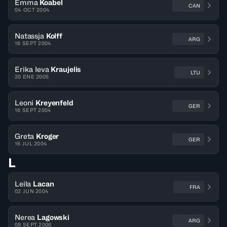
Emma
Koabel
CAN
04 OCT 2004
Natassja
Kolff
ARG
16 SEPT 2004
Erika Ieva
Kraujelis
LTU
20 ENE 2005
Leoni
Kreyenfeld
GER
16 SEPT 2004
Greta
Kroger
GER
16 JUL 2004
L
Leila
Lacan
FRA
02 JUN 2004
Nerea
Lagowski
ARG
08 SEPT 2006