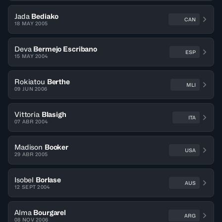
Jada
Bediako
CAN
18 MAY 2005
Deva
Bermejo Escribano
ESP
15 MAY 2004
Rokiatou
Berthe
MLI
09 JUN 2006
Vittoria
Blasigh
ITA
07 ABR 2004
Madison
Booker
USA
29 ABR 2005
Isobel
Borlase
AUS
12 SEPT 2004
Alma
Bourgarel
ARG
08 NOV 2006