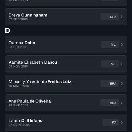
Breya
Cunningham
USA
07 FEB 2005
D
Oumou
Dabo
MLI
23 DIC 2006
Kamite Elisabeth
Dabou
MLI
09 NOV 2004
Micaelly Yasmin
de Freitas Luiz
BRA
18 MAR 2006
Ana Paula
de Oliveira
BRA
29 ENE 2004
Laura
Di Stefano
ITA
07 SEPT 2004