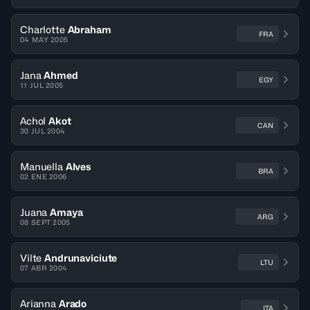
Charlotte
Abraham
FRA
04 MAY 2005
Jana
Ahmed
EGY
11 JUL 2005
Achol
Akot
CAN
30 JUL 2004
Manuella
Alves
BRA
02 ENE 2006
Juana
Amaya
ARG
08 SEPT 2005
Vilte
Andrunaviciute
LTU
07 ABR 2004
Arianna
Arado
ITA