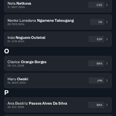
Nela
Netkova
CZE
31 MAY 2004
Kenko Loredana
Ngamene Takougang
ITA
08 FEB 2004
Inés
Noguero Outeiral
ESP
01 JUN 2004
O
Clarice
Orange Borges
BRA
09 JUL 2006
Haru
Owaki
JPN
04 MAR 2004
P
Ana Beatriz
Passos Alves Da Silva
BRA
20 DIC 2005