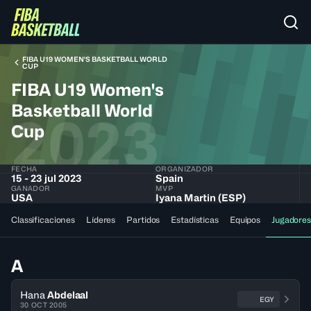
FIBA U19 WOMEN'S BASKETBALL WORLD
CUP
FIBA U19 Women's
Basketball World
2023
Cup
FECHA
ORGANIZADOR
15 - 23 jul 2023
Spain
GANADOR
MVP
USA
Iyana Martin (ESP)
Classificaciones
Líderes
Partidos
Estadísticas
Equipos
Jugadores
A
Hana
Abdelaal
EGY
30 OCT 2005