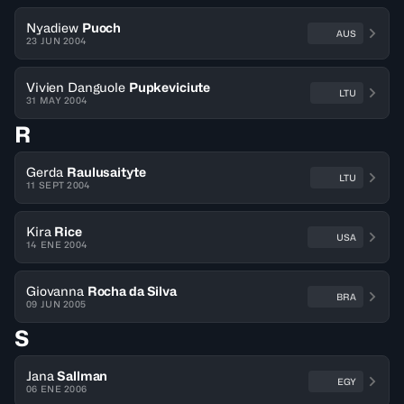
Nyadiew
Puoch
AUS
23 JUN 2004
Vivien Danguole
Pupkeviciute
LTU
31 MAY 2004
R
Gerda
Raulusaityte
LTU
11 SEPT 2004
Kira
Rice
USA
14 ENE 2004
Giovanna
Rocha da Silva
BRA
09 JUN 2005
S
Jana
Sallman
EGY
06 ENE 2006