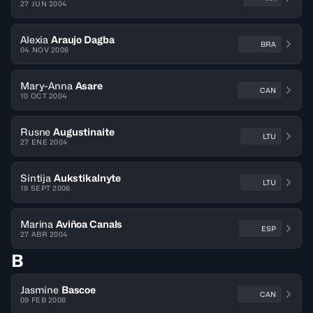
27 JUN 2004
Alexia
Araujo Dagba
BRA
04 NOV 2006
Mary-Anna
Asare
CAN
10 OCT 2004
Rusne
Augustinaite
LTU
27 ENE 2004
Sintija
Aukstikalnyte
LTU
18 SEPT 2006
Marina
Aviñoa Canals
ESP
27 ABR 2004
B
Jasmine
Bascoe
CAN
09 FEB 2006