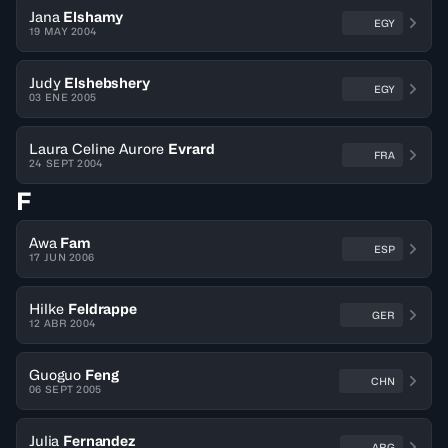
Jana
Elshamy
EGY
19 MAY 2004
Judy
Elshebshery
EGY
03 ENE 2005
Laura Celine Aurore
Evrard
FRA
24 SEPT 2004
F
Awa
Fam
ESP
17 JUN 2006
Hilke
Feldrappe
GER
12 ABR 2004
Guoguo
Feng
CHN
06 SEPT 2005
Julia
Fernandez
ARG