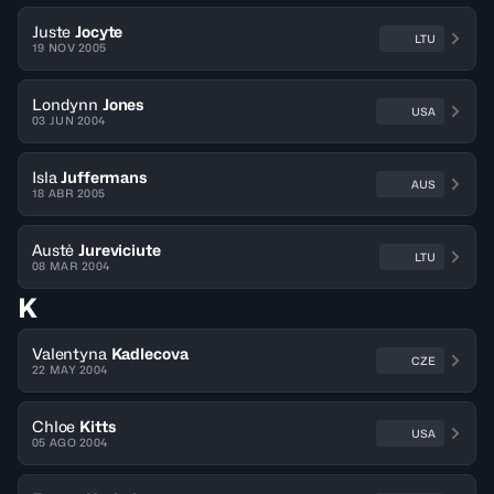
Juste
Jocyte
LTU
19 NOV 2005
Londynn
Jones
USA
03 JUN 2004
Isla
Juffermans
AUS
18 ABR 2005
Austė
Jureviciute
LTU
08 MAR 2004
K
Valentyna
Kadlecova
CZE
22 MAY 2004
Chloe
Kitts
USA
05 AGO 2004