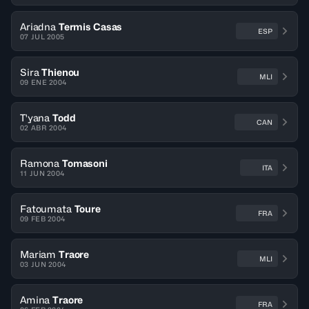
Ariadna
Termis Casas
ESP
07 JUL 2005
Sira
Thienou
MLI
09 ENE 2004
T'yana
Todd
CAN
02 ABR 2004
Ramona
Tomasoni
ITA
11 JUN 2004
Fatoumata
Toure
FRA
09 FEB 2004
Mariam
Traore
MLI
03 JUN 2004
Amina
Traore
FRA