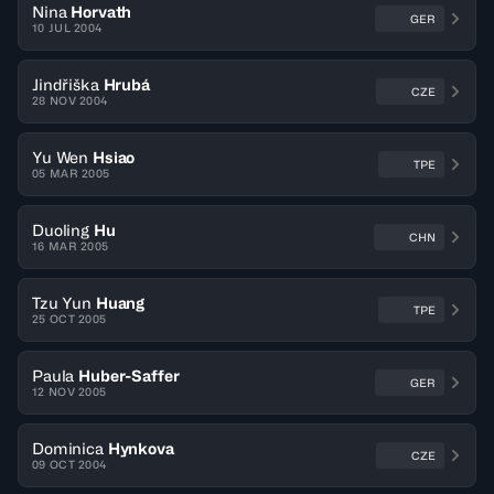
Nina
Horvath
GER
10 JUL 2004
Jindřiška
Hrubá
CZE
28 NOV 2004
Yu Wen
Hsiao
TPE
05 MAR 2005
Duoling
Hu
CHN
16 MAR 2005
Tzu Yun
Huang
TPE
25 OCT 2005
Paula
Huber-Saffer
GER
12 NOV 2005
Dominica
Hynkova
CZE
09 OCT 2004