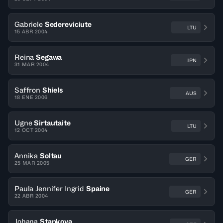
Gabriele
Sedereviciute
LTU
15 ABR 2004
Reina
Segawa
JPN
31 MAR 2004
Saffron
Shiels
AUS
18 ENE 2006
Ugne
Sirtautaite
LTU
12 OCT 2004
Annika
Soltau
GER
25 MAR 2005
Paula Jennifer Ingrid
Spaine
GER
22 ABR 2004
Johana
Stankova