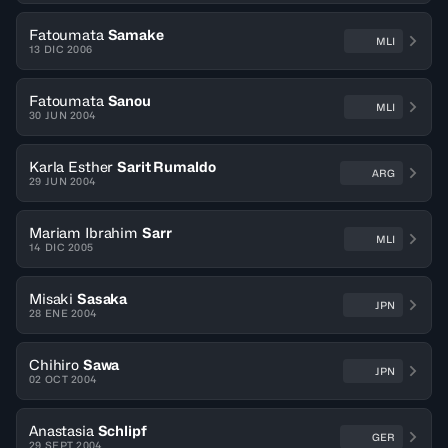
Fatoumata
Samake
MLI
13 DIC 2006
Fatoumata
Sanou
MLI
30 JUN 2004
Karla Esther
Sarit Rumaldo
ARG
29 JUN 2004
Mariam Ibrahim
Sarr
MLI
14 DIC 2005
Misaki
Sasaka
JPN
28 ENE 2004
Chihiro
Sawa
JPN
02 OCT 2004
Anastasia
Schlipf
GER
29 SEPT 2004