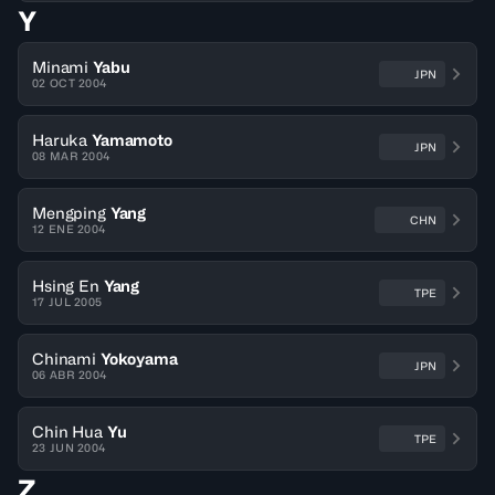
Y
Minami
Yabu
JPN
02 OCT 2004
Haruka
Yamamoto
JPN
08 MAR 2004
Mengping
Yang
CHN
12 ENE 2004
Hsing En
Yang
TPE
17 JUL 2005
Chinami
Yokoyama
JPN
06 ABR 2004
Chin Hua
Yu
TPE
23 JUN 2004
Z