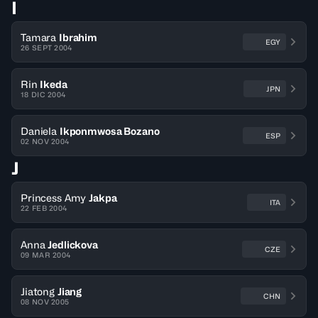
I
Tamara
Ibrahim
EGY
26 SEPT 2004
Rin
Ikeda
JPN
18 DIC 2004
Daniela
Ikponmwosa Bozano
ESP
02 NOV 2004
J
Princess Amy
Jakpa
ITA
22 FEB 2004
Anna
Jedlickova
CZE
09 MAR 2004
Jiatong
Jiang
CHN
08 NOV 2005