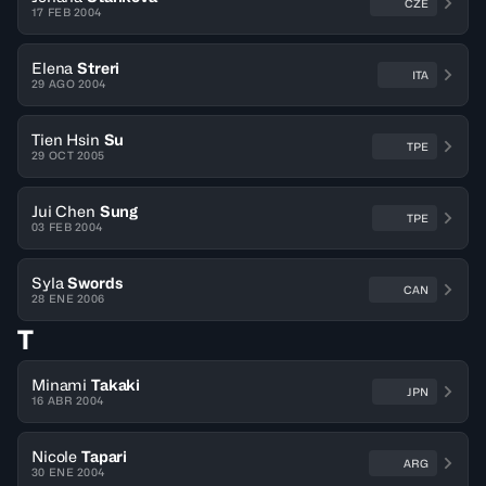
CZE
17 FEB 2004
Elena
Streri
ITA
29 AGO 2004
Tien Hsin
Su
TPE
29 OCT 2005
Jui Chen
Sung
TPE
03 FEB 2004
Syla
Swords
CAN
28 ENE 2006
T
Minami
Takaki
JPN
16 ABR 2004
Nicole
Tapari
ARG
30 ENE 2004