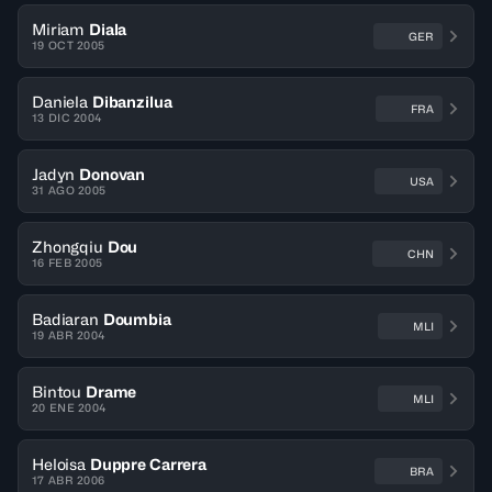
Miriam
Diala
GER
19 OCT 2005
Daniela
Dibanzilua
FRA
13 DIC 2004
Jadyn
Donovan
USA
31 AGO 2005
Zhongqiu
Dou
CHN
16 FEB 2005
Badiaran
Doumbia
MLI
19 ABR 2004
Bintou
Drame
MLI
20 ENE 2004
Heloisa
Duppre Carrera
BRA
17 ABR 2006