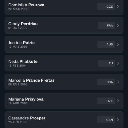
Dominika
Paurova
CZE
22 MAR 2005
Cindy
Perdriau
FRA
01 OCT 2004
Jessica
Petrie
AUS
17 MAY 2005
Neda
Pliatkute
LTU
18 FEB 2004
Marcella
Prande Freitas
BRA
08 ENE 2005
Mariana
Pribylova
CZE
14 ABR 2005
Cassandre
Prosper
CAN
25 JUN 2005