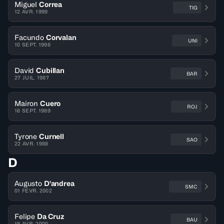
Miguel
Correa
TIG
12 AVR. 1999
Facundo
Corvalan
UNI
10 SEPT. 1998
David
Cubillan
BAR
27 JUIL. 1987
Mairon
Cuero
ROJ
16 SEPT. 1989
Tyrone
Curnell
SAO
22 AVR. 1988
D
Augusto
D'andrea
SMC
01 FÉVR. 2002
Felipe
Da Cruz
BAU
18 AVR. 2000