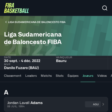
LIGA SUDAMERICANA DE BALONCESTO FIBA
Liga Sudamericana
2022
de Baloncesto FIBA
DATE
VAINQUEUR
30 sept. - 4 déc. 2022
Bauru
MVP
Danilo Fuzaro (BAU)
Classement
Leaders
Matchs
Stats
Équipes
Joueurs
Vidéos
A
Jordan Lavell
Adams
AGU
08 JUIL. 1994