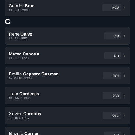
Gabriel
Brun
AGU
13 DÉC. 2003
C
Rene
Calvo
PIC
19 MAI 1993
Mateo
Cancela
OLI
13 JUIN 2001
Emilio
Cappare Guzmán
ROJ
14 MARS 1990
Juan
Cardenas
BAR
10 JANV. 1997
Xavier
Carreras
OTC
09 OCT. 1994
Ignacio
Carrion