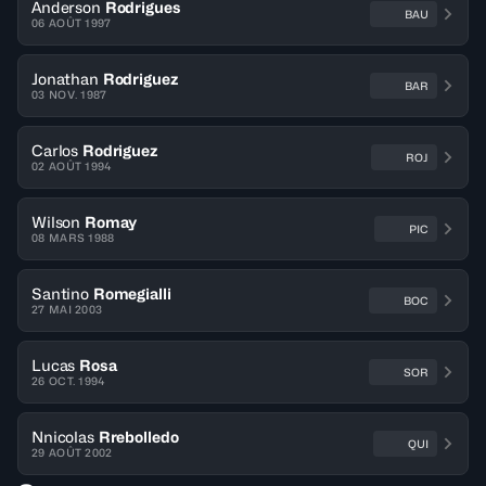
Anderson
Rodrigues
BAU
06 AOÛT 1997
Jonathan
Rodriguez
BAR
03 NOV. 1987
Carlos
Rodriguez
ROJ
02 AOÛT 1994
Wilson
Romay
PIC
08 MARS 1988
Santino
Romegialli
BOC
27 MAI 2003
Lucas
Rosa
SOR
26 OCT. 1994
Nnicolas
Rrebolledo
QUI
29 AOÛT 2002