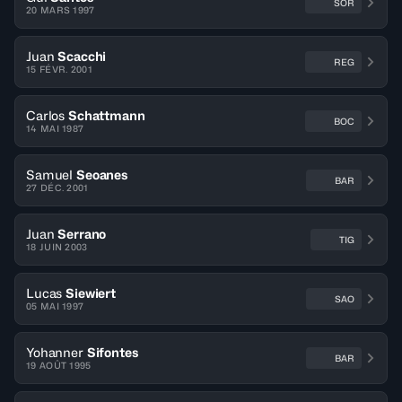
SOR
20 MARS 1997
Juan
Scacchi
REG
15 FÉVR. 2001
Carlos
Schattmann
BOC
14 MAI 1987
Samuel
Seoanes
BAR
27 DÉC. 2001
Juan
Serrano
TIG
18 JUIN 2003
Lucas
Siewiert
SAO
05 MAI 1997
Yohanner
Sifontes
BAR
19 AOÛT 1995