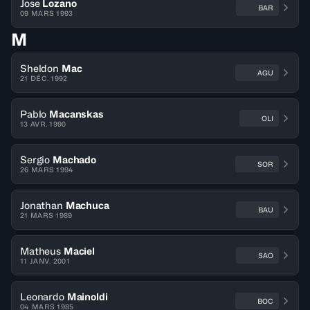
Jose
Lozano
BAR
09 MARS 1993
M
Sheldon
Mac
AGU
21 DÉC. 1992
Pablo
Macanskas
OLI
13 AVR. 1990
Sergio
Machado
SOR
26 MARS 1994
Jonathan
Machuca
BAU
21 MARS 1989
Matheus
Maciel
SAO
11 JANV. 2001
Leonardo
Mainoldi
BOC
04 MARS 1985