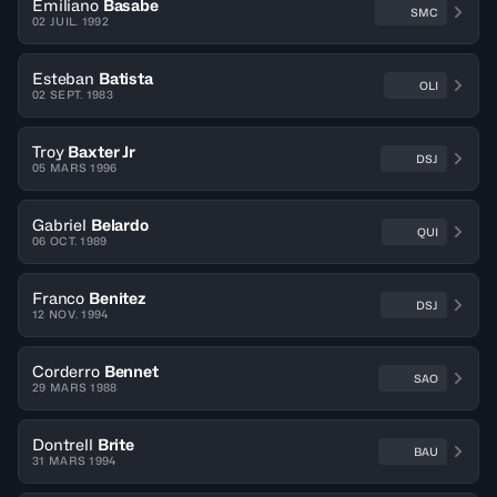
Emiliano
Basabe
SMC
02 JUIL. 1992
Esteban
Batista
OLI
02 SEPT. 1983
Troy
Baxter Jr
DSJ
05 MARS 1996
Gabriel
Belardo
QUI
06 OCT. 1989
Franco
Benitez
DSJ
12 NOV. 1994
Corderro
Bennet
SAO
29 MARS 1988
Dontrell
Brite
BAU
31 MARS 1994