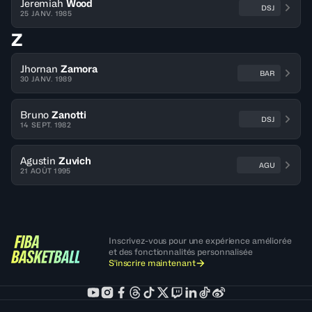
Jeremiah
Wood
DSJ
25 JANV. 1985
Z
Jhornan
Zamora
BAR
30 JANV. 1989
Bruno
Zanotti
DSJ
14 SEPT. 1982
Agustin
Zuvich
AGU
21 AOÛT 1995
Inscrivez-vous pour une expérience améliorée
et des fonctionnalités personnalisée
S'inscrire maintenant