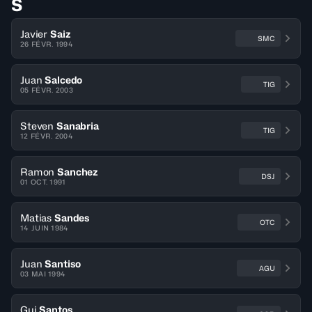
S
Javier
Saiz
SMC
26 FÉVR. 1994
Juan
Salcedo
TIG
05 FÉVR. 2003
Steven
Sanabria
TIG
12 FÉVR. 2004
Ramon
Sanchez
DSJ
01 OCT. 1991
Matias
Sandes
OTC
14 JUIN 1984
Juan
Santiso
AGU
03 MAI 1994
Gui
Santos