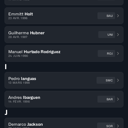
Emmitt
Holt
BAU
23 AVR. 1996
Guilherme
Hubner
UNI
28 AVR. 1987
Manuel
Hurtado Rodríguez
ROJ
24 JUIN 1990
I
Pedro
Ianguas
SMC
13 MARS 1998
Andres
Ibarguen
BAR
14 FÉVR. 1996
J
Demarco
Jackson
SOR