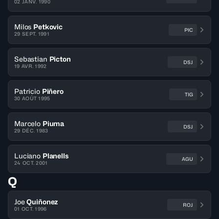
02 JANV. 1990
Milos
Petkovic
PIC
29 SEPT. 1991
Sebastian
Picton
DSJ
19 AVR. 1992
Patricio
Piñero
TIG
30 AOÛT 1995
Marcelo
Piuma
DSJ
29 DÉC. 1983
Luciano
Planells
AGU
24 OCT. 2001
Q
Joe
Quiñonez
ROJ
01 OCT. 1996