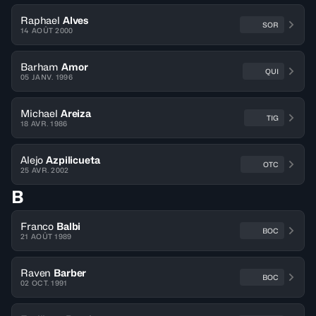
Raphael
Alves
SOR
14 AOÛT 2000
Barham
Amor
QUI
05 JANV. 1996
Michael
Areiza
TIG
18 AVR. 1986
Alejo
Azpilicueta
OTC
25 AVR. 2002
B
Franco
Balbi
BOC
21 AOÛT 1989
Raven
Barber
BOC
02 OCT. 1991