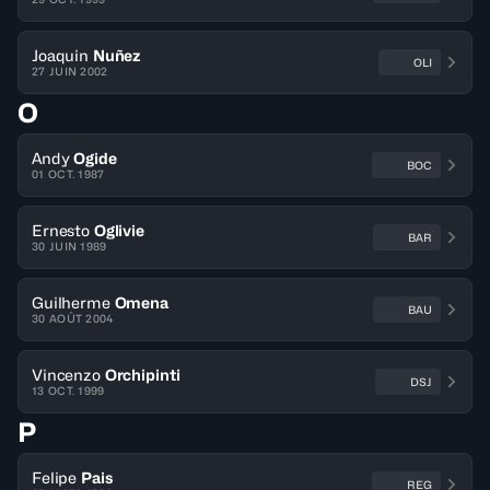
Joaquin
Nuñez
OLI
27 JUIN 2002
O
Andy
Ogide
BOC
01 OCT. 1987
Ernesto
Oglivie
BAR
30 JUIN 1989
Guilherme
Omena
BAU
30 AOÛT 2004
Vincenzo
Orchipinti
DSJ
13 OCT. 1999
P
Felipe
Pais
REG