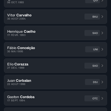
QUI
06 OCT. 1993
Vitor
Carvalho
BAU
30 AOÛT 2004
Henrique
Coelho
SAO
17 FÉVR. 1993
Fábio
Conceição
UNI
30 MAI 1995
Elio
Corazza
SAO
27 DÉC. 1989
Juan
Corbalan
DSJ
22 AOÛT 1998
Gaston
Cordoba
OTC
17 SEPT. 1994