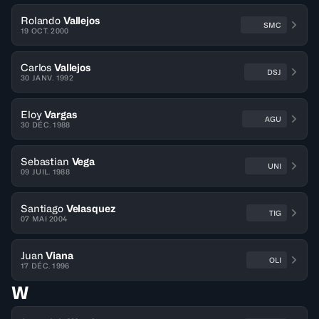
Rolando
Vallejos
SMC
19 OCT. 2000
Carlos
Vallejos
DSJ
30 JANV. 1992
Eloy
Vargas
AGU
30 DÉC. 1988
Sebastian
Vega
UNI
09 JUIL. 1988
Santiago
Velasquez
TIG
07 MAI 2004
Juan
Viana
OLI
17 DÉC. 1996
W