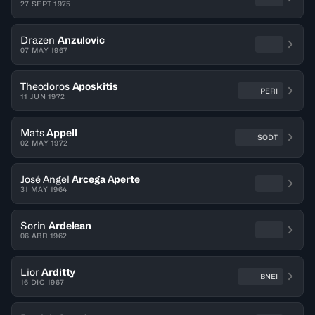
27 SEPT 1975
Drazen
Anzulovic
07 MAY 1967
Theodoros
Aposkitis
PERI
11 JUN 1972
Mats
Appell
SODT
02 MAY 1972
José Angel
Arcega Aperte
31 MAY 1964
Sorin
Ardelean
06 ABR 1962
Lior
Arditty
BNEI
16 DIC 1967