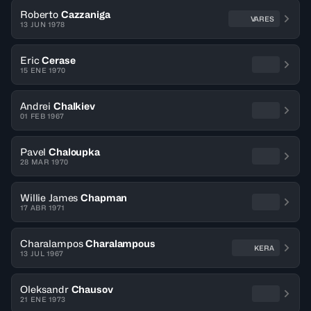
Roberto
Cazzaniga
VARES
13 JUN 1978
Eric
Cerase
15 ENE 1970
Andrei
Chalkiev
01 FEB 1967
Pavel
Chaloupka
28 MAR 1970
Willie James
Chapman
17 ABR 1971
Charalampos
Charalampous
KERA
13 JUL 1967
Oleksandr
Chausov
21 ENE 1973