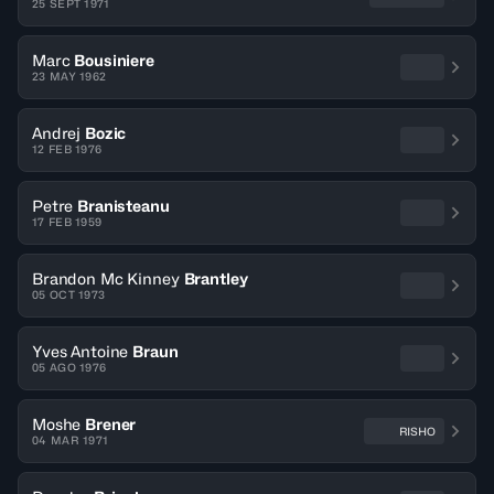
25 SEPT 1971
Marc
Bousiniere
23 MAY 1962
Andrej
Bozic
12 FEB 1976
Petre
Branisteanu
17 FEB 1959
Brandon Mc Kinney
Brantley
05 OCT 1973
Yves Antoine
Braun
05 AGO 1976
Moshe
Brener
RISHO
04 MAR 1971