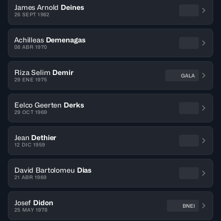
James Arnold
Deines
26 SEPT 1962
Achilleas
Demenagas
08 ABR 1970
Riza Selim
Demir
GALA
29 ENE 1975
Eelco Geerten
Derks
29 OCT 1969
Jean
Dethier
12 DIC 1959
David Bartolomeu
Dias
21 ABR 1969
Josef
Didon
BNEI
25 MAY 1978