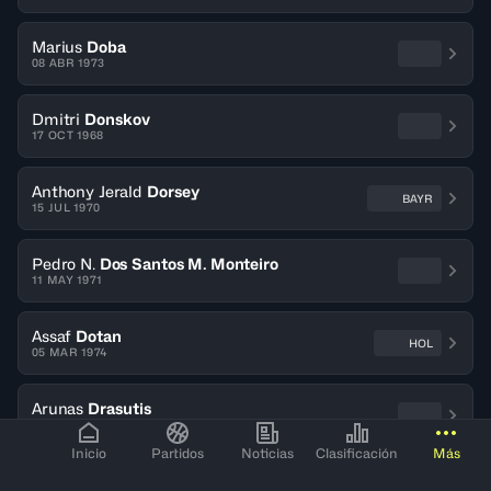
Marius
Doba
08 ABR 1973
Dmitri
Donskov
17 OCT 1968
Anthony Jerald
Dorsey
BAYR
15 JUL 1970
Pedro N.
Dos Santos M. Monteiro
11 MAY 1971
Assaf
Dotan
HOL
05 MAR 1974
Arunas
Drasutis
27 NOV 1974
Inicio
Partidos
Noticias
Clasificación
Más
Ján
Drobny