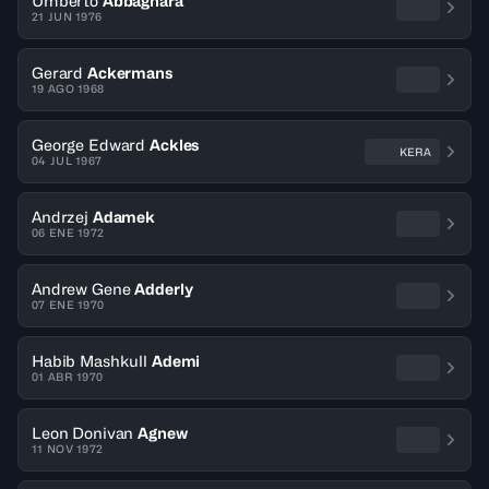
Umberto
Abbagnara
21 JUN 1976
Gerard
Ackermans
19 AGO 1968
George Edward
Ackles
KERA
04 JUL 1967
Andrzej
Adamek
06 ENE 1972
Andrew Gene
Adderly
07 ENE 1970
Habib Mashkull
Ademi
01 ABR 1970
Leon Donivan
Agnew
11 NOV 1972