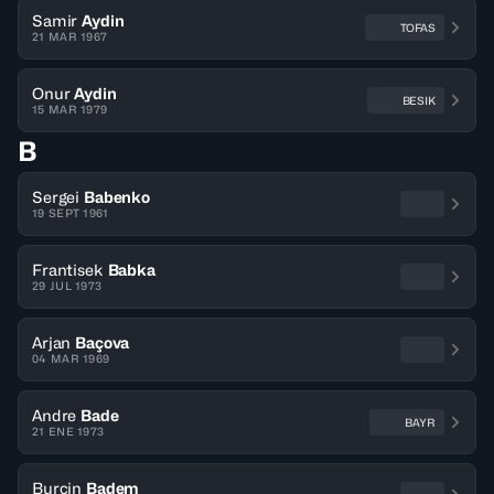
Samir
Aydin
TOFAS
21 MAR 1967
Onur
Aydin
BESIK
15 MAR 1979
B
Sergei
Babenko
19 SEPT 1961
Frantisek
Babka
29 JUL 1973
Arjan
Baçova
04 MAR 1969
Andre
Bade
BAYR
21 ENE 1973
Burcin
Badem