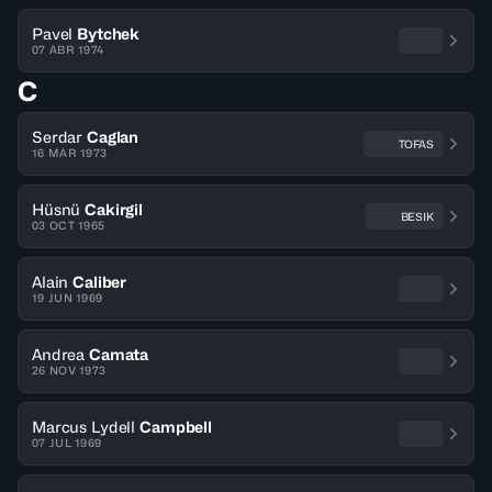
Pavel
Bytchek
07 ABR 1974
C
Serdar
Caglan
TOFAS
16 MAR 1973
Hüsnü
Cakirgil
BESIK
03 OCT 1965
Alain
Caliber
19 JUN 1969
Andrea
Camata
26 NOV 1973
Marcus Lydell
Campbell
07 JUL 1969