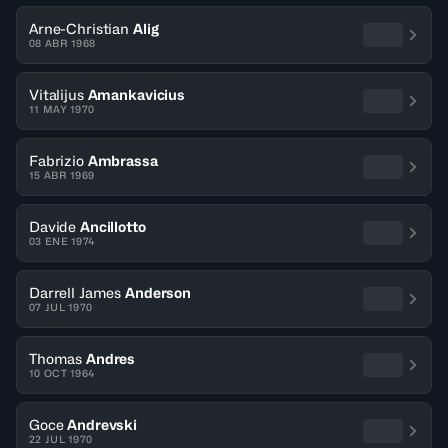
Arne-Christian
Alig
08 ABR 1968
Vitalijus
Amankavicius
11 MAY 1970
Fabrizio
Ambrassa
15 ABR 1969
Davide
Ancillotto
03 ENE 1974
Darrell James
Anderson
07 JUL 1970
Thomas
Andres
10 OCT 1964
Goce
Andrevski
22 JUL 1970