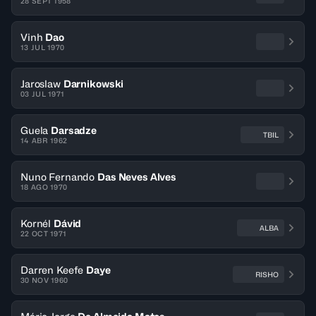
28 SEPT 1958
Vinh
Dao
13 JUL 1970
Jaroslaw
Darnikowski
03 JUL 1971
Guela
Darsadze
TBIL
14 ABR 1962
Nuno Fernando
Das Neves Alves
18 AGO 1970
Kornél
Dávid
ALBA
22 OCT 1971
Darren Keefe
Daye
RISHO
30 NOV 1960