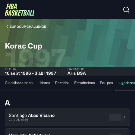
EUROCUP CHALLENGE
Korac Cup
1997
FECHA
GANADOR
10 sept 1996 - 3 abr 1997
Aris BSA
Classificaciones
Líderes
Partidos
Estadísticas
Equipos
Jugadores
A
Santiago
Abad Viciano
24 JUL 1969