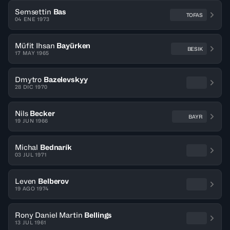
Semsettin
Bas
TOFAS
04 ENE 1973
Müfit Ihsan
Bayürken
BESIK
17 MAY 1965
Dmytro
Bazelevskyy
28 DIC 1970
Nils
Becker
BAYR
19 JUN 1966
Michal
Bednarík
03 JUL 1971
Leven
Belberov
19 AGO 1974
Rony Daniel Martin
Bellings
13 JUL 1961