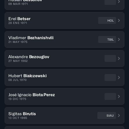
09 MAR 1971
Erel
Betser
HOL
28 ENE 1971
Vladimer
Bezhanishvili
TBIL
21 MAY 1975
Alexandre
Bezouglov
27 MAY 1962
Hubert
Bialczewski
08 JUL 1970
José Ignacio
Biota Perez
19 DIC 1975
Sigitas
Birutis
SIAU
13 OCT 1965