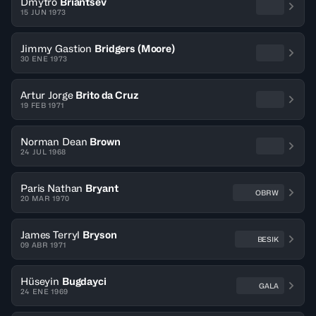
Dmytro
Briantsev
15 JUN 1973
Jimmy Gastion
Bridgers (Moore)
30 ENE 1973
Artur Jorge
Brito da Cruz
19 FEB 1971
Norman Dean
Brown
24 JUL 1968
Paris Nathan
Bryant
OBRW
20 MAR 1970
James Terryl
Bryson
BESIK
09 ABR 1971
Hüseyin
Bugdayci
GALA
24 ENE 1969