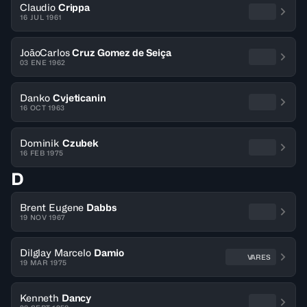
Claudio
Crippa
16 JUL 1961
JoãoCarlos
Cruz Gomez de Seiça
03 ENE 1962
Danko
Cvjeticanin
16 OCT 1963
Dominik
Czubek
16 FEB 1975
D
Brent Eugene
Dabbs
19 NOV 1967
Dilglay Marcelo
Damio
VARES
19 MAR 1975
Kenneth
Dancy