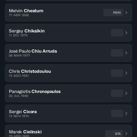
Melvin
Cheatum
PERI
17 ABR 1968
Sergey
Chikalkin
11 DIC 1975
José Paulo
Chiu Arruda
06 MAR 1977
Chris
Christodoulou
13 AGO 1961
Panagiotis
Chronopoulos
02 JUL 1980
Sergei
Cicora
13 NOV 1974
Marek
Cielinski
STA
25 ABR 1969