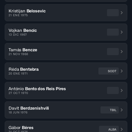
Kristijan
Belosevic
21 ENE 1975
Vojkan
Bencic
13 DIC 1967
Tamás
Bencze
21 NOV 1968
Réda
Bentebra
SODT
20 ENE 1971
António
Bento dos Reis Pires
27 OCT 1970
Davit
Berdzenishvili
TBIL
18 JUN 1976
Gábor
Béres
ALBA
21 OCT 1976