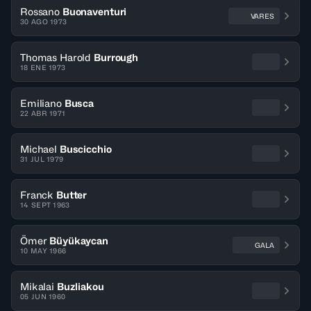
Rossano
Buonaventuri
VARES
30 AGO 1973
Thomas Harold
Burrough
18 ENE 1973
Emiliano
Busca
22 ABR 1971
Michael
Buscicchio
31 JUL 1979
Franck
Butter
14 SEPT 1963
Ömer
Büyükaycan
GALA
10 MAY 1966
Mikalai
Buzliakou
05 JUN 1960