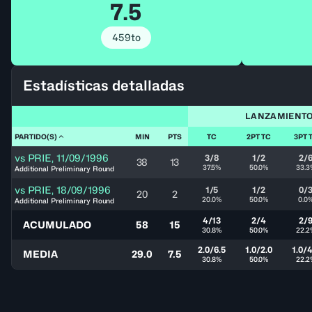
7.5
459to
Estadísticas detalladas
LANZAMIENT
PARTIDO(S)
MIN
PTS
TC
2PT TC
3PT 
vs
PRIE
,
11/09/1996
3/8
1/2
2/
38
13
37.5%
50.0%
33.3
Additional Preliminary Round
vs
PRIE
,
18/09/1996
1/5
1/2
0/
20
2
20.0%
50.0%
0.0
Additional Preliminary Round
4/13
2/4
2/
ACUMULADO
58
15
30.8%
50.0%
22.2
2.0/6.5
1.0/2.0
1.0/4
MEDIA
29.0
7.5
30.8%
50.0%
22.2