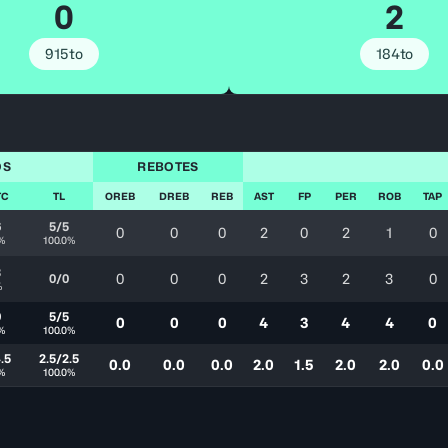
0
2
915to
184to
OS
REBOTES
TC
TL
OREB
DREB
REB
AST
FP
PER
ROB
TAP
6
5/5
0
0
0
2
0
2
1
0
%
100.0%
3
0
0
0
2
3
2
3
0
0/0
%
9
5/5
0
0
0
4
3
4
4
0
%
100.0%
.5
2.5/2.5
0.0
0.0
0.0
2.0
1.5
2.0
2.0
0.0
%
100.0%