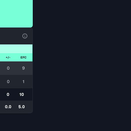
Ver la leyenda
+/-
EFC
0
9
0
1
0
10
0.0
5.0