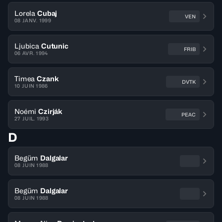
Lorela
Cubaj
VEN
08 JANV. 1999
Ljubica
Cutunic
FRIB
06 AVR. 1994
Timea
Czank
DVTK
10 JUIN 1986
Noémi
Czirják
PEAC
27 JUIL. 1993
D
Begüm
Dalgalar
08 JUIN 1988
Begüm
Dalgalar
08 JUIN 1988