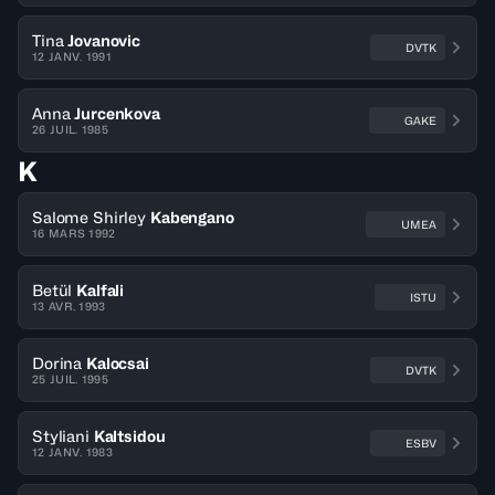
Tina
Jovanovic
DVTK
12 JANV. 1991
Anna
Jurcenkova
GAKE
26 JUIL. 1985
K
Salome Shirley
Kabengano
UMEA
16 MARS 1992
Betül
Kalfali
ISTU
13 AVR. 1993
Dorina
Kalocsai
DVTK
25 JUIL. 1995
Styliani
Kaltsidou
ESBV
12 JANV. 1983