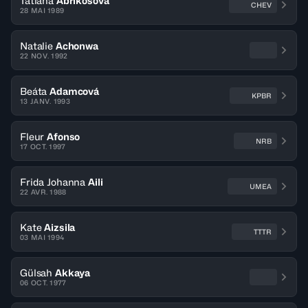
Tatiana
Abrikosova
CHEV
28 MAI 1989
Natalie
Achonwa
22 NOV. 1992
Beáta
Adamcová
KPBR
13 JANV. 1993
Fleur
Afonso
NRB
17 OCT. 1997
Frida Johanna
Aili
UMEA
22 AVR. 1988
Kate
Aizsila
TTTR
03 MAI 1994
Gülsah
Akkaya
06 OCT. 1977