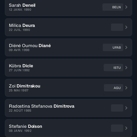
Sarah
Deneil
BELN
12 JANV. 1990
Milica
Deura
22 JUIL. 1990
Diéné Oumou
Diané
UFAB
09 AVR. 1998
Kübra
Dicle
ISTU
27 JUIN 1992
Zoi
Dimitrakou
AGU
25 MAI 1987
Radostina Stefanova
Dimitrova
22 AOÛT 1985
Stefanie
Dolson
08 JANV. 1992