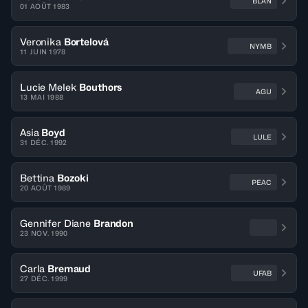
BLAN
01 AOÛT 1983
Veronika
Bortelová
NYMB
11 JUIN 1978
Lucie Melek
Bouthors
AGU
13 MAI 1988
Asia
Boyd
LULE
31 DÉC. 1992
Bettina
Bozoki
PEAC
20 AOÛT 1989
Gennifer Diane
Brandon
23 NOV. 1990
Carla
Bremaud
UFAB
27 DÉC. 1999