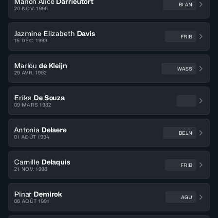
Manon Alice
Darrieutort
BLAN
20 NOV. 1996
Jazmine Elizabeth
Davis
FRIB
15 DÉC. 1993
Marlou
de Kleijn
WASS
29 AVR. 1992
Erika
De Souza
09 MARS 1982
Antonia
Delaere
BELN
01 AOÛT 1994
Camille
Delaquis
FRIB
21 NOV. 1998
Pinar
Demirok
AGU
06 AOÛT 1991