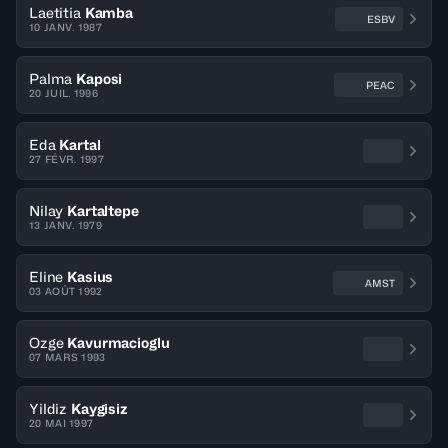
Laetitia
Kamba
ESBV
10 JANV. 1987
Palma
Kaposi
PEAC
20 JUIL. 1996
Eda
Kartal
27 FÉVR. 1997
Nilay
Kartaltepe
13 JANV. 1979
Eline
Kasius
AMST
03 AOÛT 1992
Ozge
Kavurmacioglu
07 MARS 1993
Yildiz
Kaygisiz
20 MAI 1997