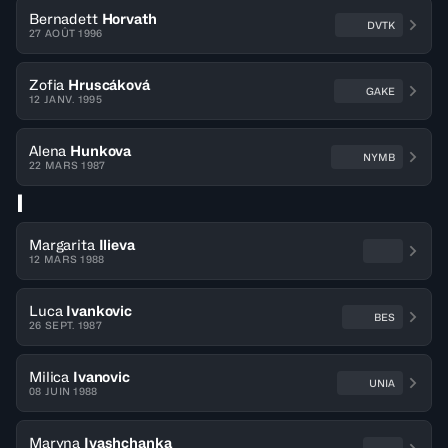
Bernadett
Horvath
DVTK
27 AOÛT 1996
Zofia
Hruscáková
GAKE
12 JANV. 1995
Alena
Hunkova
NYMB
22 MARS 1987
I
Margarita
Ilieva
12 MARS 1988
Luca
Ivankovic
BES
26 SEPT. 1987
Milica
Ivanovic
UNIA
08 JUIN 1988
Maryna
Ivashchanka