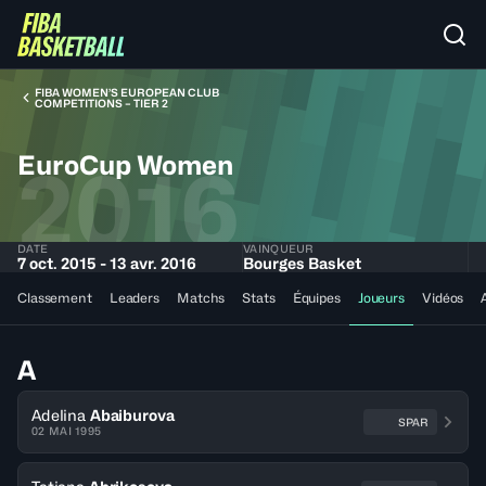
FIBA WOMEN’S EUROPEAN CLUB
COMPETITIONS – TIER 2
EuroCup Women
2016
DATE
VAINQUEUR
7 oct. 2015 - 13 avr. 2016
Bourges Basket
Classement
Leaders
Matchs
Stats
Équipes
Joueurs
Vidéos
A
Adelina
Abaiburova
SPAR
02 MAI 1995