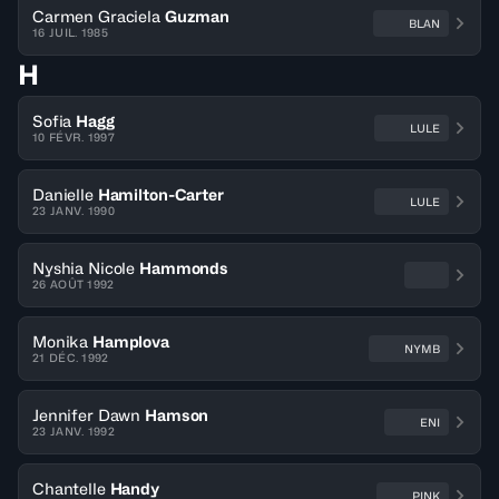
Carmen Graciela
Guzman
BLAN
16 JUIL. 1985
H
Sofia
Hagg
LULE
10 FÉVR. 1997
Danielle
Hamilton-Carter
LULE
23 JANV. 1990
Nyshia Nicole
Hammonds
26 AOÛT 1992
Monika
Hamplova
NYMB
21 DÉC. 1992
Jennifer Dawn
Hamson
ENI
23 JANV. 1992
Chantelle
Handy
PINK