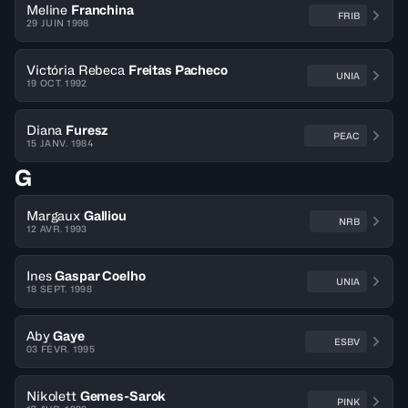
Meline
Franchina
FRIB
29 JUIN 1998
Victória Rebeca
Freitas Pacheco
UNIA
19 OCT. 1992
Diana
Furesz
PEAC
15 JANV. 1984
G
Margaux
Galliou
NRB
12 AVR. 1993
Ines
Gaspar Coelho
UNIA
18 SEPT. 1998
Aby
Gaye
ESBV
03 FÉVR. 1995
Nikolett
Gemes-Sarok
PINK