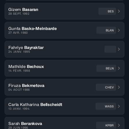
Gizem
Basaran
BES
28 SEPT. 1992
Gunta
Basko-Melnbarde
BLAN
27 AVR. 1980
Fahriye
Bayraktar
24 JANV. 1995
Mathilde
Bechoux
BELN
14 FÉVR. 1998
Firuza
Bekmetova
CHEV
04 AOÛT 1986
Carla Katharina
Bellscheidt
WASS
13 JANV. 1994
Sarah
Berankova
KPBR
29 JUIN 1996