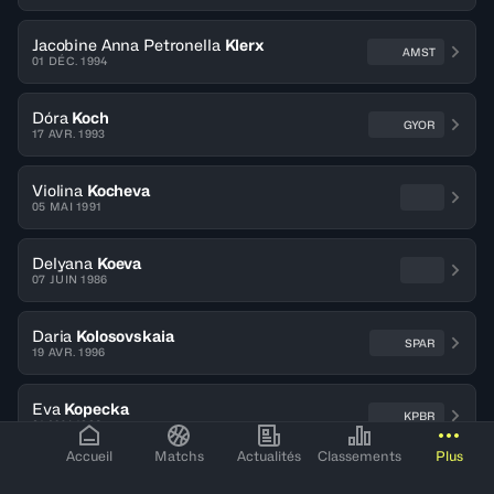
Jacobine Anna Petronella
Klerx
AMST
01 DÉC. 1994
Dóra
Koch
GYOR
17 AVR. 1993
Violina
Kocheva
05 MAI 1991
Delyana
Koeva
07 JUIN 1986
Daria
Kolosovskaia
SPAR
19 AVR. 1996
Eva
Kopecka
KPBR
01 MAI 1996
Accueil
Matchs
Actualités
Classements
Plus
Tatiana
Korovushkina