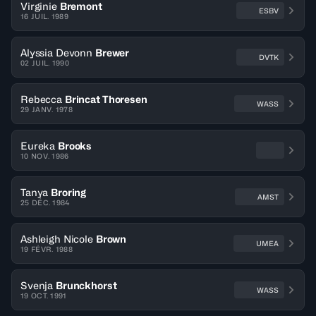
Virginie
Bremont
ESBV
16 JUIL. 1989
Alyssia Devonn
Brewer
DVTK
02 JUIL. 1990
Rebecca
Brincat Thoresen
WASS
29 JANV. 1978
Eureka
Brooks
10 NOV. 1986
Tanya
Broring
AMST
25 DÉC. 1984
Ashleigh Nicole
Brown
UMEA
19 FÉVR. 1988
Svenja
Brunckhorst
WASS
19 OCT. 1991