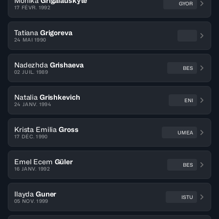
Monika
Grigalauskyte
GYOR
17 FÉVR. 1992
Tatiana
Grigoreva
24 MAI 1990
Nadezhda
Grishaeva
BES
02 JUIL. 1989
Natalia
Grishkevich
ENI
24 JANV. 1994
Krista Emilia
Gross
UMEA
17 DÉC. 1990
Emel Ecem
Güler
BES
16 JANV. 1992
Ilayda
Guner
ISTU
05 NOV. 1999