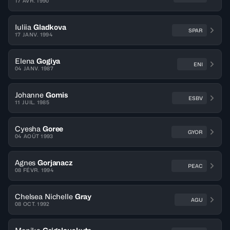
17 AVR. 1990
Iuliia
Gladkova
SPAR
17 JANV. 1994
Elena
Gogiya
ENI
04 JANV. 1987
Johanne
Gomis
ESBV
11 JUIL. 1985
Cyesha
Goree
GYOR
04 AOÛT 1993
Agnes
Gorjanacz
PEAC
08 FÉVR. 1994
Chelsea Nichelle
Gray
AGU
08 OCT. 1992