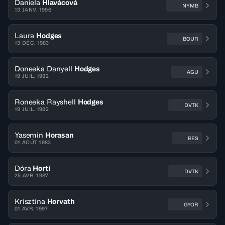
Daniela
Hlavácová
NYMB
13 JANV. 1996
Laura
Hodges
BOUR
13 DÉC. 1983
Doneeka Danyell
Hodges
AGU
19 JUIL. 1982
Roneeka Rayshell
Hodges
DVTK
19 JUIL. 1982
Yasemin
Horasan
BES
01 AOÛT 1983
Dóra
Horti
DVTK
25 AVR. 1987
Krisztina
Horvath
GYOR
01 AVR. 1997