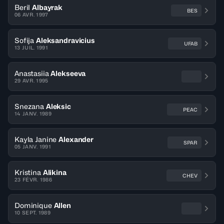
Beril
Albayrak
BES
06 AVR. 1997
Sofija
Aleksandravicius
UFAB
13 JUIL. 1991
Anastasiia
Alekseeva
29 AVR. 1995
Snezana
Aleksic
PEAC
14 JANV. 1989
Kayla Janine
Alexander
SPAR
05 JANV. 1991
Kristina
Alikina
CHEV
23 FÉVR. 1986
Dominique
Allen
10 SEPT. 1989