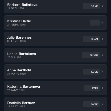
Barbora
Balintova
GAKE
15 DÉC. 1994
Kristina
Baltic
24 SEPT. 1990
Julie
Barennes
BLAN
09 FÉVR. 1986
Lenka
Bartakova
NYMB
17 MAI 1991
Anna
Barthold
LULE
31 MARS 1980
Katerina
Bartonova
PNC
17 JANV. 1990
Daniella
Bartucz
DVTK
19 SEPT. 1995