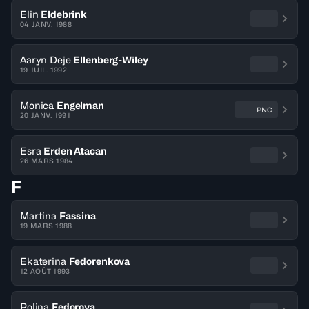
Elin
Eldebrink
04 JANV. 1988
Aaryn Deje
Ellenberg-Wiley
19 JUIL. 1992
Monica
Engelman
PNC
20 JANV. 1991
Esra
Erden Atacan
26 MARS 1984
F
Martina
Fassina
19 MARS 1988
Ekaterina
Fedorenkova
12 AOÛT 1993
Polina
Fedorova