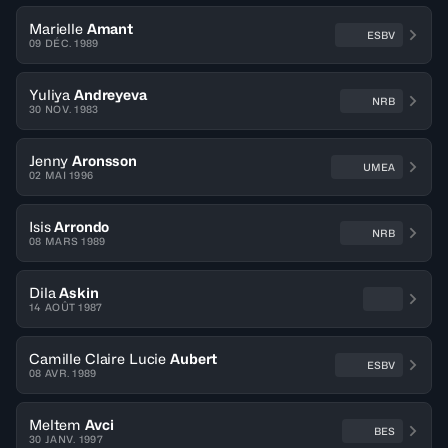
Marielle
Amant
ESBV
09 DÉC. 1989
Yuliya
Andreyeva
NRB
30 NOV. 1983
Jenny
Aronsson
UMEA
02 MAI 1996
Isis
Arrondo
NRB
08 MARS 1989
Dila
Askin
14 AOÛT 1987
Camille Claire Lucie
Aubert
ESBV
08 AVR. 1989
Meltem
Avci
BES
30 JANV. 1997