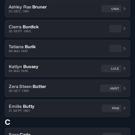
Ashley Rae
Bruner
UNIA
03 DÉC. 1991
Cierra
Burdick
30 SEPT. 1993
Tatiana
Burik
08 MAI 1987
Katlyn
Bussey
LULE
03 MAI 1990
Zera Steen
Butter
AMST
30 OCT. 1992
Emilie
Butty
FRIB
21 SEPT. 1991
C
Sasa
Cado