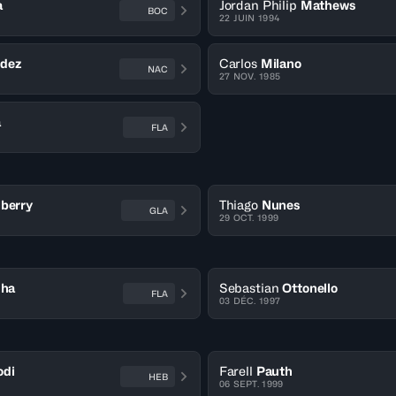
a
Jordan Philip
Mathews
BOC
22 JUIN 1994
dez
Carlos
Milano
NAC
27 NOV. 1985
a
FLA
lberry
Thiago
Nunes
GLA
29 OCT. 1999
nha
Sebastian
Ottonello
FLA
03 DÉC. 1997
odi
Farell
Pauth
HEB
06 SEPT. 1999