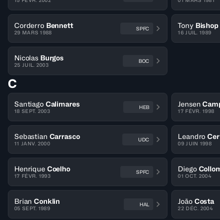
15 FÉVR. 2002
01 MARS 1981
Corderro
Bennett
Tony
Bishop 
SPFC
29 MARS 1988
16 JUIL. 1989
Nicolas
Burgos
BOC
25 JUIL. 2003
C
Santiago
Calimares
Jensen
Camp
HEB
18 SEPT. 2003
17 FÉVR. 1998
Sebastian
Carrasco
Leandro
Cer
UDC
11 JANV. 2000
09 JUIN 1998
Henrique
Coelho
Diego
Collo
SPFC
17 FÉVR. 1993
01 OCT. 2004
Brian
Conklin
João
Costa
HAL
05 SEPT. 1989
22 DÉC. 2004