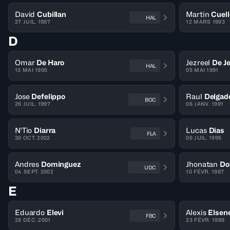
David
Cubillan
Martin
Cuell
HAL
27 JUIL. 1987
12 MARS 1993
D
Omar
De Haro
Jezreel
De J
HAL
13 MAI 1995
05 MAI 1991
Jose
Defelippo
Raul
Delgad
BOC
26 JUIL. 1997
06 JANV. 1991
N'Tio
Diarra
Lucas
Dias
FLA
30 OCT. 2002
06 JUIL. 1995
Andres
Dominguez
Jhonatan
Do
UDC
04 SEPT. 2002
10 FÉVR. 1987
E
Eduardo
Elevi
Alexis
Elsen
FBC
28 DÉC. 2001
23 FÉVR. 1988