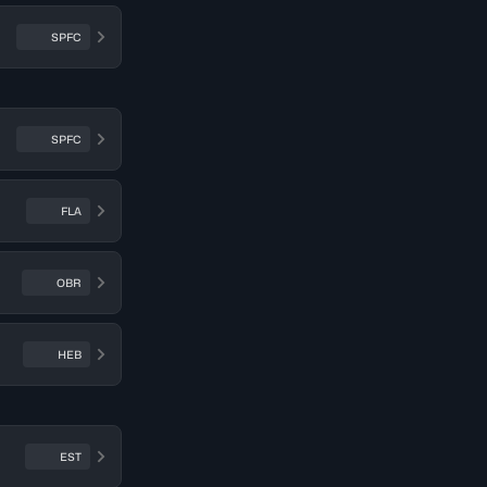
SPFC
SPFC
FLA
OBR
HEB
EST