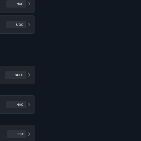
NAC
UDC
SPFC
NAC
EST