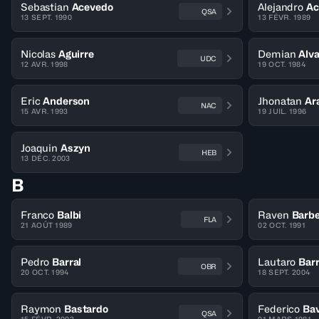
Sebastian
Acevedo
Alejandro
Ac
QSA
13 SEPT. 1990
13 FÉVR. 1989
Nicolas
Aguirre
Demian
Alv
UDC
12 AVR. 1998
19 OCT. 1984
Eric
Anderson
Jhonatan
Ar
NAC
15 AVR. 1993
19 JUIL. 1996
Joaquin
Aszyn
HEB
13 DÉC. 2003
B
Franco
Balbi
Raven
Barbe
FLA
21 AOÛT 1989
02 OCT. 1991
Pedro
Barral
Lautaro
Barr
OBR
20 OCT. 1994
18 SEPT. 2004
Raymon
Bastardo
Federico
Bav
QSA