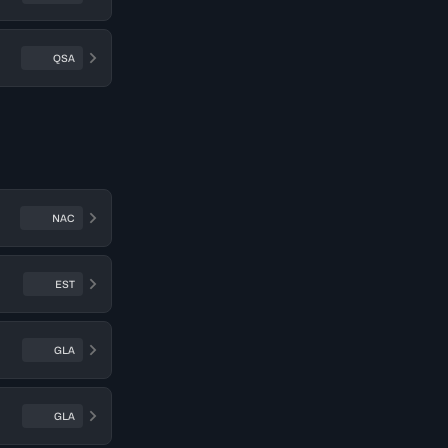
QSA
NAC
EST
GLA
GLA