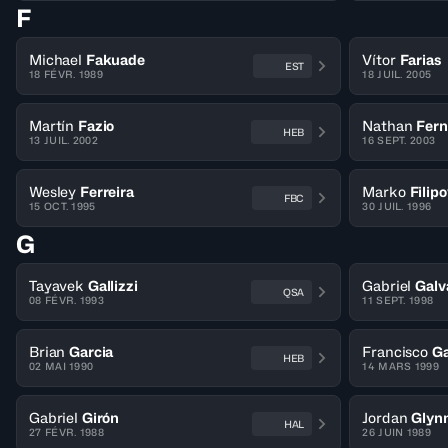
F
Michael
Fakuade
Vítor
Farias
EST
18 FÉVR. 1989
18 JUIL. 2005
Martín
Fazio
Nathan
Fer
HEB
13 JUIL. 2002
16 SEPT. 2003
Wesley
Ferreira
Marko
Filipo
FBC
15 OCT. 1995
30 JUIL. 1996
G
Tayavek
Gallizzi
Gabriel
Galv
QSA
08 FÉVR. 1993
11 SEPT. 1998
Brian
Garcia
Francisco
Ga
HEB
02 MAI 1990
14 MARS 1999
Gabriel
Girón
Jordan
Glyn
HAL
27 FÉVR. 1988
26 JUIN 1989