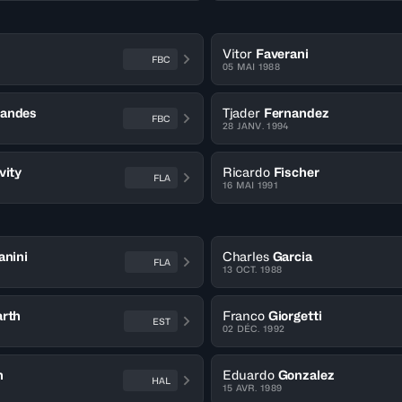
Vitor
Faverani
FBC
05 MAI 1988
nandes
Tjader
Fernandez
FBC
28 JANV. 1994
vity
Ricardo
Fischer
FLA
16 MAI 1991
anini
Charles
Garcia
FLA
13 OCT. 1988
rth
Franco
Giorgetti
EST
02 DÉC. 1992
n
Eduardo
Gonzalez
HAL
15 AVR. 1989