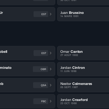
30 OCT. 1991
Jr
Juan
Brussino
EST
14 MARS 1991
bell
Omar
Canton
EST
27 AOÛT 1982
minato
Jordan
Cintron
OBR
11 JUIN 1998
mb
Nestor
Colmenares
QSA
05 SEPT. 1987
Jordan
Crawford
FBC
23 OCT. 1988