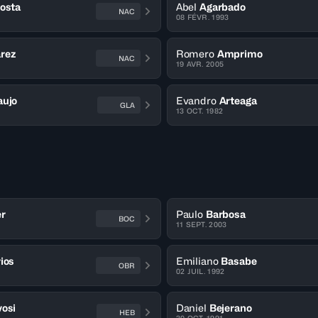
osta
Abel
Agarbado
NAC
08 FÉVR. 1993
arez
Romero
Amprimo
NAC
19 AVR. 2005
aujo
Evandro
Arteaga
GLA
13 OCT. 1982
r
Paulo
Barbosa
BOC
11 SEPT. 2003
ios
Emiliano
Basabe
OBR
02 JUIL. 1992
osi
Daniel
Bejerano
HEB