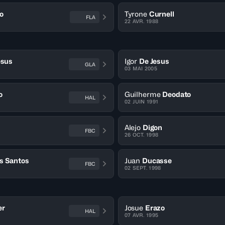
o
Tyrone
Curnell
FLA
22 AVR. 1988
esus
Igor
De Jesus
GLA
03 MAI 2005
o
Guilherme
Deodato
HAL
02 JUIN 1991
Alejo
Digon
FBC
26 OCT. 1998
s Santos
Juan
Ducasse
FBC
02 SEPT. 1998
er
Josue
Erazo
HAL
07 AVR. 1995