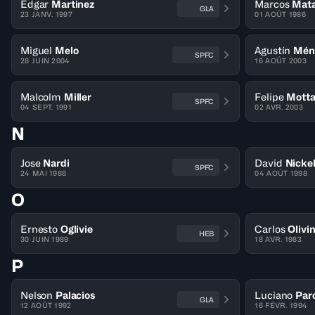
Edgar
Martinez
Marcos
Mat
GLA
23 JANV. 1997
01 AOÛT 1986
Miguel
Melo
Agustín
Mén
SPFC
28 JUIN 2004
16 AOÛT 2003
Malcolm
Miller
Felipe
Mott
SPFC
04 SEPT. 1991
02 AVR. 2003
N
Jose
Nardi
David
Nicke
SPFC
24 MAI 1988
04 AOÛT 1998
O
Ernesto
Oglivie
Carlos
Olivi
HEB
30 JUIN 1989
18 AVR. 1983
P
Nelson
Palacios
Luciano
Par
GLA
12 AOÛT 1992
16 FÉVR. 1994