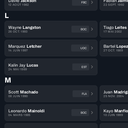
David
Jackson
Fabián
Jaim
FBC
12 AOÛT 1982
22 SEPT. 1992
L
Wayne
Langston
Tiago
Leites
BOC
26 OCT. 1993
17 MAI 2002
Marquez
Letcher
Bartel
Lope
UDC
14 JUIN 1997
27 OCT. 1989
Kalin Jay
Lucas
EST
24 MAI 1989
M
Scott
Machado
Juan
Madrig
FLA
08 JUIN 1990
25 NOV. 2004
Leonardo
Mainoldi
Kayo
Manfio
BOC
04 MARS 1985
10 JUIN 1999