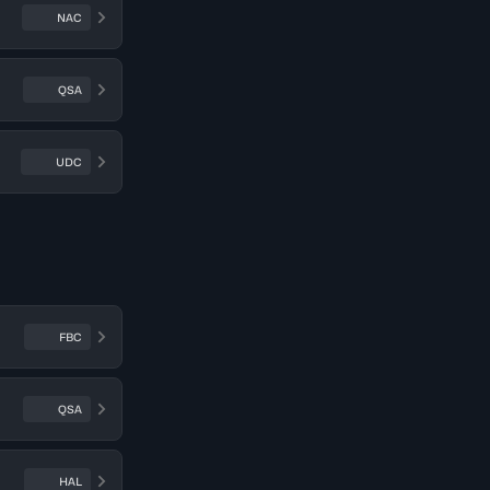
NAC
QSA
UDC
FBC
QSA
HAL