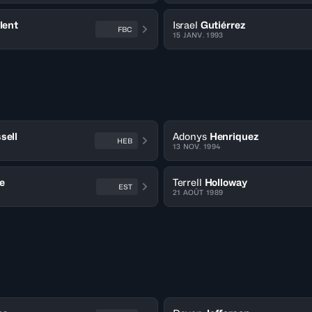
lent
Israel
Gutiérrez
FBC
15 JANV. 1993
sell
Adonys
Henriquez
HEB
13 NOV. 1994
e
Terrell
Holloway
EST
21 AOÛT 1989