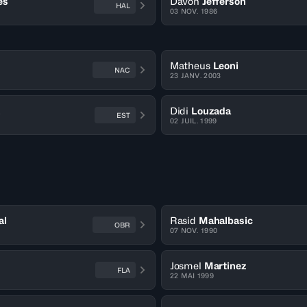
es
Davon
Jefferson
HAL
03 NOV. 1986
Matheus
Leoni
NAC
23 JANV. 2003
z
Didi
Louzada
EST
02 JUIL. 1999
al
Rasid
Mahalbasic
OBR
07 NOV. 1990
Josmel
Martinez
FLA
22 MAI 1999