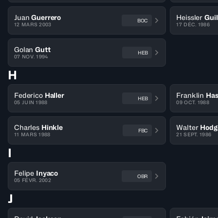
Juan
Guerrero
Heissler
Guil
BOC
12 MARS 2003
17 DÉC. 1986
Golan
Gutt
HEB
07 NOV. 1994
H
Federico
Haller
Franklin
Has
HEB
05 JUIN 1988
09 OCT. 1988
Charles
Hinkle
Walter
Hodg
FBC
11 MARS 1988
21 SEPT. 1986
I
Felipe
Inyaco
OBR
05 FÉVR. 2002
J