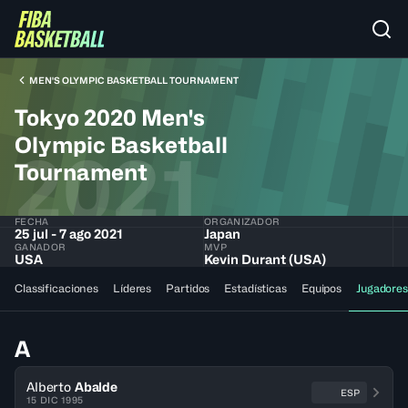
MEN'S OLYMPIC BASKETBALL TOURNAMENT
Tokyo 2020 Men's
Olympic Basketball
2021
Tournament
FECHA
ORGANIZADOR
25 jul - 7 ago 2021
Japan
GANADOR
MVP
USA
Kevin Durant (USA)
Classificaciones
Líderes
Partidos
Estadísticas
Equipos
Jugadores
A
Alberto
Abalde
ESP
15 DIC 1995