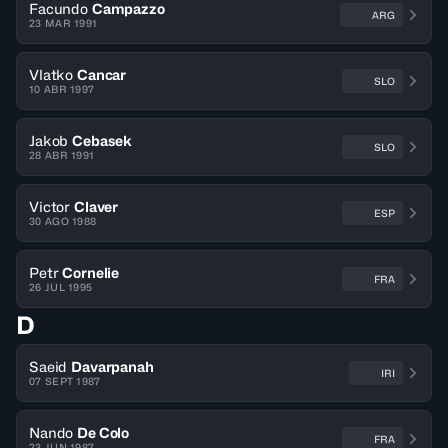
Facundo
Campazzo
ARG
23 MAR 1991
Vlatko
Cancar
SLO
10 ABR 1997
Jakob
Cebasek
SLO
28 ABR 1991
Victor
Claver
ESP
30 AGO 1988
Petr
Cornelie
FRA
26 JUL 1995
D
Saeid
Davarpanah
IRI
07 SEPT 1987
Nando
De Colo
FRA
23 JUN 1987