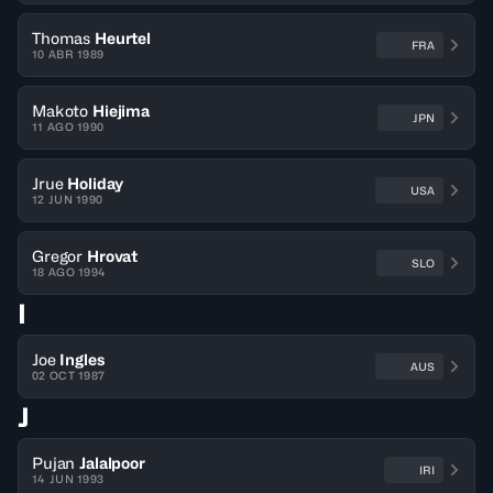
Thomas
Heurtel
FRA
10 ABR 1989
Makoto
Hiejima
JPN
11 AGO 1990
Jrue
Holiday
USA
12 JUN 1990
Gregor
Hrovat
SLO
18 AGO 1994
I
Joe
Ingles
AUS
02 OCT 1987
J
Pujan
Jalalpoor
IRI
14 JUN 1993