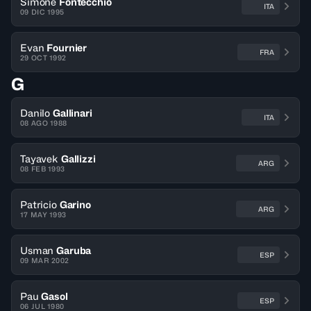
Simone
Fontecchio
ITA
09 DIC 1995
Evan
Fournier
FRA
29 OCT 1992
G
Danilo
Gallinari
ITA
08 AGO 1988
Tayavek
Gallizzi
ARG
08 FEB 1993
Patricio
Garino
ARG
17 MAY 1993
Usman
Garuba
ESP
09 MAR 2002
Pau
Gasol
ESP
06 JUL 1980