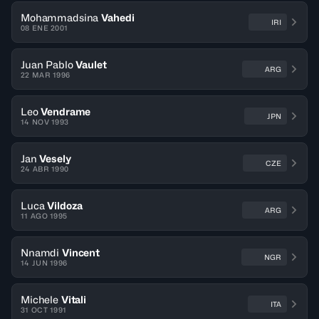
Mohammadsina
Vahedi
IRI
08 ENE 2001
Juan Pablo
Vaulet
ARG
22 MAR 1996
Leo
Vendrame
JPN
14 NOV 1993
Jan
Vesely
CZE
24 ABR 1990
Luca
Vildoza
ARG
11 AGO 1995
Nnamdi
Vincent
NGR
14 JUN 1996
Michele
Vitali
ITA
31 OCT 1991