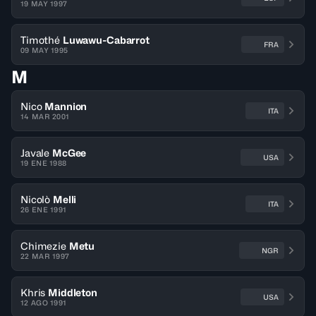
19 MAY 1997
Timothé
Luwawu-Cabarrot
FRA
09 MAY 1995
M
Nico
Mannion
ITA
14 MAR 2001
Javale
McGee
USA
19 ENE 1988
Nicolò
Melli
ITA
26 ENE 1991
Chimezie
Metu
NGR
22 MAR 1997
Khris
Middleton
USA
12 AGO 1991