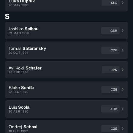
Luka
Rupnik
SLO
20 MAY 1993
S
Joshiko
Saibou
GER
07 MAR 1990
Tomas
Satoransky
CZE
30 OCT 1991
Avi Koki
Schafer
JPN
28 ENE 1998
Blake
Schilb
CZE
23 DIC 1983
Luís
Scola
ARG
30 ABR 1980
Ondrej
Sehnal
CZE
10 OCT 1997