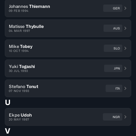
Johannes
Thiemann
GER
09 FEB 1994
Matisse
Thybulle
AUS
04 MAR 1997
Mike
Tobey
SLO
10 OCT 1994
Yuki
Togashi
JPN
30 JUL 1993
Stefano
Tonut
ITA
07 NOV 1993
U
Ekpe
Udoh
NGR
20 MAY 1987
V