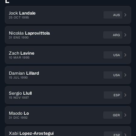
L
Jock
Landale
AUS
25 OCT 1995
Nicolás
Laprovittola
ARG
31 ENE 1990
Zach
Lavine
USA
10 MAR 1995
Damian
Lillard
USA
15 JUL 1990
Sergio
Llull
ESP
15 NOV 1987
Maodo
Lo
GER
31 DIC 1992
Xabi
Lopez-Arostegui
ESP