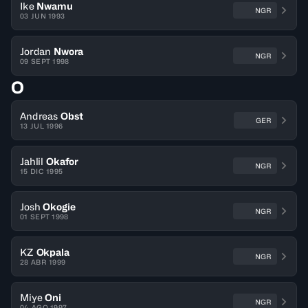
Ike
Nwamu
NGR
03 JUN 1993
Jordan
Nwora
NGR
09 SEPT 1998
O
Andreas
Obst
GER
13 JUL 1996
Jahlil
Okafor
NGR
15 DIC 1995
Josh
Okogie
NGR
01 SEPT 1998
KZ
Okpala
NGR
28 ABR 1999
Miye
Oni
NGR
04 AGO 1997