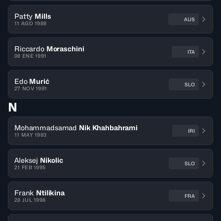
Patty
Mills
AUS
11 AGO 1988
Riccardo
Moraschini
ITA
08 ENE 1991
Edo
Murić
SLO
27 NOV 1991
N
Mohammadsamad
Nik Khahbahrami
IRI
11 MAY 1983
Aleksej
Nikolic
SLO
21 FEB 1995
Frank
Ntilikina
FRA
28 JUL 1998