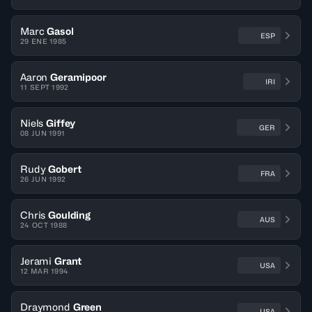
Marc
Gasol
ESP
29 ENE 1985
Aaron
Geramipoor
IRI
11 SEPT 1992
Niels
Giffey
GER
08 JUN 1991
Rudy
Gobert
FRA
26 JUN 1992
Chris
Goulding
AUS
24 OCT 1988
Jerami
Grant
USA
12 MAR 1994
Draymond
Green
USA