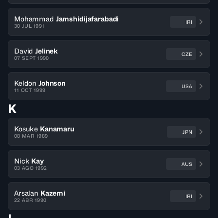
Mohammad
Jamshidijafarabadi
IRI
30 JUL 1991
David
Jelinek
CZE
07 SEPT 1990
Keldon
Johnson
USA
11 OCT 1999
K
Kosuke
Kanamaru
JPN
08 MAR 1989
Nick
Kay
AUS
03 AGO 1992
Arsalan
Kazemi
IRI
22 ABR 1990