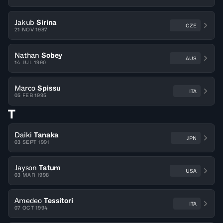
Jakub
Sirina
CZE
21 NOV 1987
Nathan
Sobey
AUS
14 JUL 1990
Marco
Spissu
ITA
05 FEB 1995
T
Daiki
Tanaka
JPN
03 SEPT 1991
Jayson
Tatum
USA
03 MAR 1998
Amedeo
Tessitori
ITA
07 OCT 1994