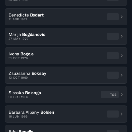
Benedicte
Bodart
11 ABR 1971
Marija
Bogdanovic
27 MAY 1979
Ivona
Bogoje
31 OCT 1976
Zsuzsanna
Boksay
13 OCT 1960
Sissako
Bolanga
TGB
30 OCT 1966
Barbara Albany
Bolden
16 JUN 1969
Edel
Bonello