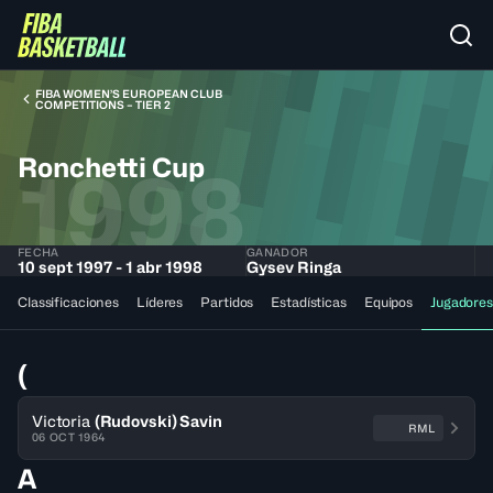
FIBA WOMEN’S EUROPEAN CLUB
COMPETITIONS – TIER 2
Ronchetti Cup
1998
FECHA
GANADOR
10 sept 1997 - 1 abr 1998
Gysev Ringa
Classificaciones
Líderes
Partidos
Estadísticas
Equipos
Jugadores
(
Victoria
(Rudovski) Savin
RML
06 OCT 1964
A