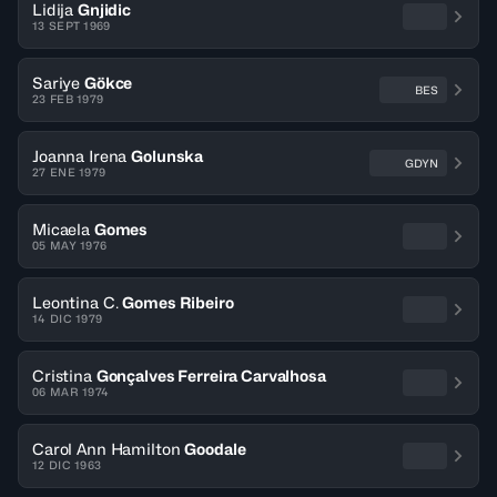
Lidija
Gnjidic
13 SEPT 1969
Sariye
Gökce
BES
23 FEB 1979
Joanna Irena
Golunska
GDYN
27 ENE 1979
Micaela
Gomes
05 MAY 1976
Leontina C.
Gomes Ribeiro
14 DIC 1979
Cristina
Gonçalves Ferreira Carvalhosa
06 MAR 1974
Carol Ann Hamilton
Goodale
12 DIC 1963