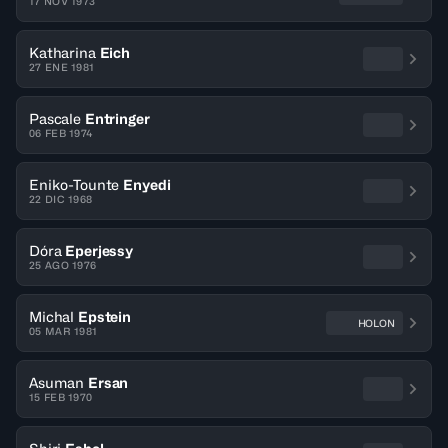
17 NOV 1973
Katharina
Eich
27 ENE 1981
Pascale
Entringer
06 FEB 1974
Eniko-Tounte
Enyedi
22 DIC 1968
Dóra
Eperjessy
25 AGO 1976
Michal
Epstein
HOLON
05 MAR 1981
Asuman
Ersan
15 FEB 1970