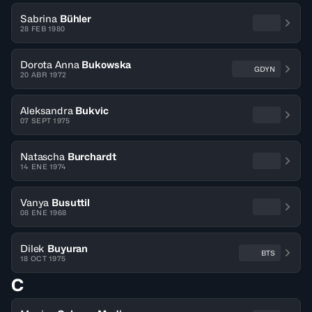
Sabrina
Bühler
28 FEB 1980
Dorota Anna
Bukowska
GDYN
20 ABR 1972
Aleksandra
Bukvic
07 SEPT 1975
Natascha
Burchardt
14 ENE 1974
Vanya
Busuttil
08 ENE 1968
Dilek
Buyuran
BTS
18 OCT 1975
C