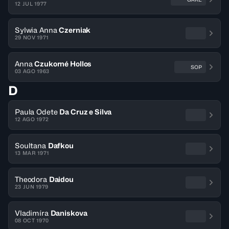
12 JUL 1977
Sylwia Anna
Czerniak
29 NOV 1971
Anna
Czukorné Hollos
SOP
03 AGO 1963
D
Paula Odete
Da Cruz e Silva
12 AGO 1972
Soultana
Dafkou
13 MAR 1971
Theodora
Daidou
23 JUN 1979
Vladimíra
Daniskova
08 OCT 1970