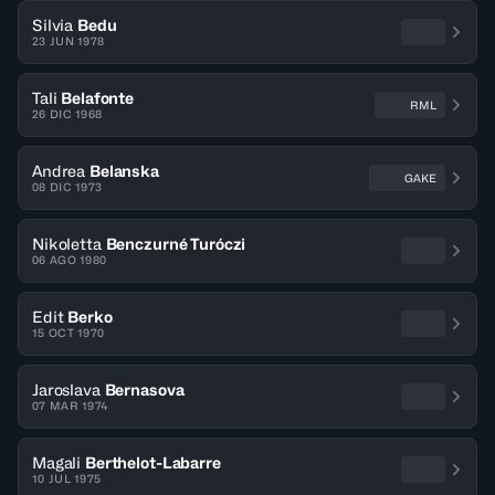
Silvia
Bedu
23 JUN 1978
Tali
Belafonte
RML
26 DIC 1968
Andrea
Belanska
GAKE
08 DIC 1973
Nikoletta
Benczurné Turóczi
06 AGO 1980
Edit
Berko
15 OCT 1970
Jaroslava
Bernasova
07 MAR 1974
Magali
Berthelot-Labarre
10 JUL 1975