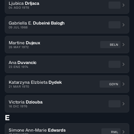
Ljubica
Drljaca
04 AGO 1978
Gabriella E.
Dubeiné Balogh
09 JUL 1968
Martine
Dujeux
BELN
26 MAY 1972
Ana
Duvancic
23 ENE 1974
Katarzyna Elzbieta
Dydek
GDYN
21 MAR 1970
Victoria
Dziouba
16 DIC 1976
E
Simone Ann-Marie
Edwards
RML