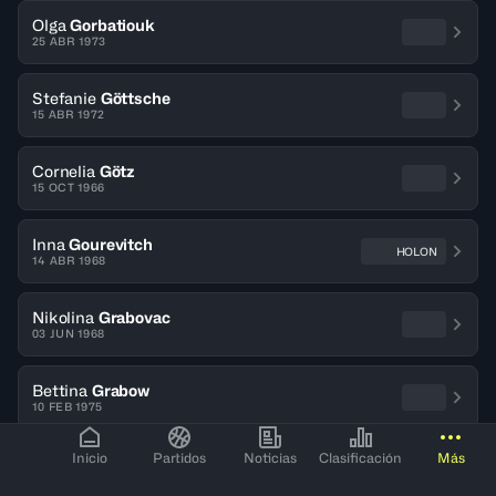
Olga
Gorbatiouk
25 ABR 1973
Stefanie
Göttsche
15 ABR 1972
Cornelia
Götz
15 OCT 1966
Inna
Gourevitch
HOLON
14 ABR 1968
Nikolina
Grabovac
03 JUN 1968
Bettina
Grabow
10 FEB 1975
Inicio
Partidos
Noticias
Clasificación
Más
Margo Jennifer
Graham
18 DIC 1970