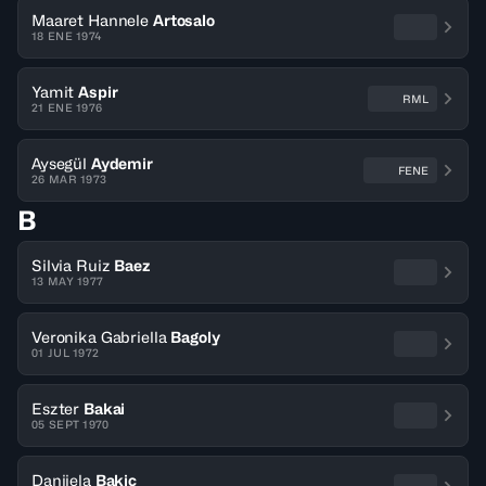
Maaret Hannele
Artosalo
18 ENE 1974
Yamit
Aspir
RML
21 ENE 1976
Aysegül
Aydemir
FENE
26 MAR 1973
B
Silvia Ruiz
Baez
13 MAY 1977
Veronika Gabriella
Bagoly
01 JUL 1972
Eszter
Bakai
05 SEPT 1970
Danijela
Bakic