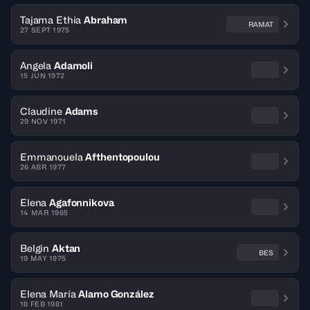
Tajama Ethia
Abraham
RAMAT
27 SEPT 1975
Angela
Adamoli
15 JUN 1972
Claudine
Adams
29 NOV 1971
Emmanouela
Afthentopoulou
26 ABR 1977
Elena
Agafonnikova
14 MAR 1965
Belgin
Aktan
BES
19 MAY 1975
Elena María
Alamo González
18 FEB 1981