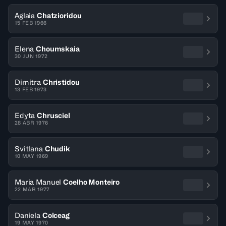
Aglaia
Chatzioridou
15 FEB 1966
Elena
Choumskaia
30 JUN 1972
Dimitra
Christidou
13 FEB 1973
Edyta
Chrusciel
28 ABR 1976
Svitlana
Chudik
10 MAY 1969
Maria Manuel
Coelho Monteiro
22 MAR 1977
Daniela
Colceag
19 MAY 1970