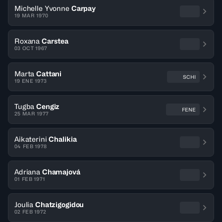
Michelle Yvonne
Carpay
19 MAR 1970
Roxana
Carstea
03 OCT 1967
Marta
Cattani
SCHI
19 ENE 1973
Tugba
Cengiz
FENE
25 MAR 1977
Aikaterini
Chalikia
04 FEB 1978
Adriana
Chamajová
01 FEB 1971
Joulia
Chatzigogidou
02 FEB 1972