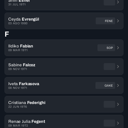
Shiri
Eshel
31 JUL 1971
Ceyda
Evrengül
FENE
03 AGO 1980
F
Ildiko
Fabian
SOP
09 MAR 1971
Sabine
Falcoz
09 NOV 1971
Iveta
Farkasova
GAKE
08 NOV 1971
Cristiana
Federighi
22 JUN 1976
Renae Julia
Fegent
09 MAR 1972