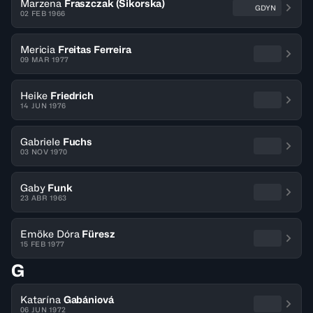
Marzena
Fraszczak (Sikorska)
GDYN
02 FEB 1966
Mericia
Freitas Ferreira
09 MAR 1977
Heike
Friedrich
14 JUN 1976
Gabriele
Fuchs
03 NOV 1970
Gaby
Funk
23 ABR 1963
Emöke Dóra
Füresz
15 FEB 1977
G
Katarína
Gabániová
06 JUN 1972