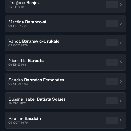
Dragana
Banjak
24 FEB 1979
Martina
Barancová
23 FEB 1979
Vanda
Baranovic-Urukalo
03 OCT 1970
Nicoletta
Barbata
09 ENE 1981
Sandra
Barradas Fernandes
25 SEPT 1976
Susana Isabel
Batista Soares
10 DIC 1974
Pauline
Baudoin
05 OCT 1979