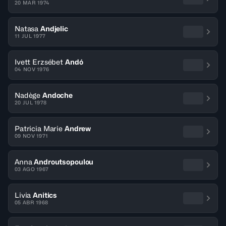
20 MAR 1974
Natasa
Andjelic
11 JUL 1977
Ivett Erzsébet
Andó
04 NOV 1976
Nadège
Andoche
20 JUL 1978
Patricia Marie
Andrew
09 NOV 1971
Anna
Androutsopoulou
03 AGO 1967
Livia
Anitics
05 ABR 1968