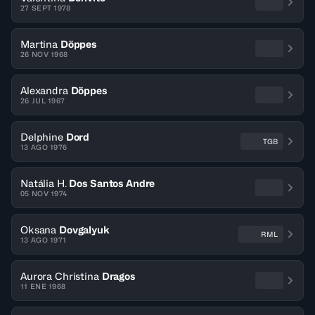
27 SEPT 1978
Martina
Döppes
26 NOV 1968
Alexandra
Döppes
26 JUL 1967
Delphine
Dord
TGB
13 AGO 1976
Natália H.
Dos Santos Andre
05 NOV 1974
Oksana
Dovgalyuk
RML
13 AGO 1971
Aurora Christina
Dragos
11 ENE 1968