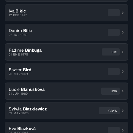
Iva
Bikic
17 FEB 1975
Danira
Bilic
22 JUL 1969
Fadime
Binbuga
BTS
01 ENE 1978
Eszter
Biró
20 NOV 1971
Lucie
Blahuskova
USK
21 JUN 1980
Sylwia
Blazkiewicz
GDYN
07 MAY 1975
Eva
Blazková
03 MAY 1965