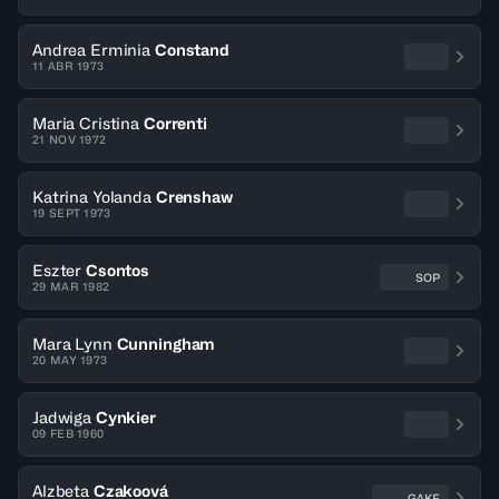
Andrea Erminia
Constand
11 ABR 1973
Maria Cristina
Correnti
21 NOV 1972
Katrina Yolanda
Crenshaw
19 SEPT 1973
Eszter
Csontos
SOP
29 MAR 1982
Mara Lynn
Cunningham
20 MAY 1973
Jadwiga
Cynkier
09 FEB 1960
Alzbeta
Czakoová
GAKE