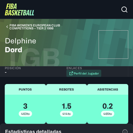
FIBA WOMEN’S EUROPEAN CLUB
COMPETITIONS – TIER 2 1998
Delphine
TGB
Dord
POSICIÓN
ENLACES
-
Perfil del Jugador
PUNTOS
REBOTES
ASISTENCIAS
3
1.5
0.2
463to
414to
465to
Estadísticas detalladas