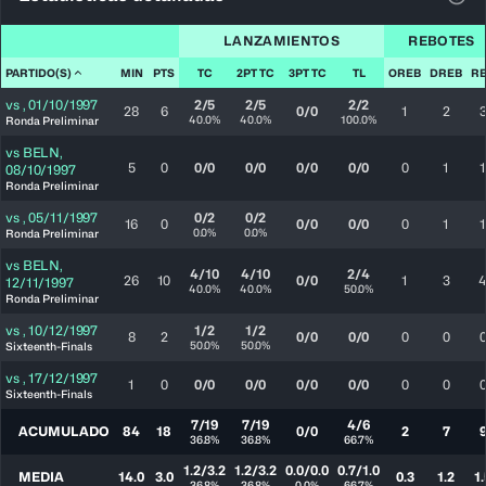
Ver 
LANZAMIENTOS
REBOTES
PARTIDO(S)
MIN
PTS
TC
2PT TC
3PT TC
TL
OREB
DREB
R
vs
,
01/10/1997
2/5
2/5
2/2
28
6
0/0
1
2
40.0%
40.0%
100.0%
Ronda Preliminar
vs
BELN
,
5
0
0/0
0/0
0/0
0/0
0
1
1
08/10/1997
Ronda Preliminar
vs
,
05/11/1997
0/2
0/2
16
0
0/0
0/0
0
1
1
0.0%
0.0%
Ronda Preliminar
vs
BELN
,
4/10
4/10
2/4
26
10
0/0
1
3
12/11/1997
40.0%
40.0%
50.0%
Ronda Preliminar
vs
,
10/12/1997
1/2
1/2
8
2
0/0
0/0
0
0
50.0%
50.0%
Sixteenth-Finals
vs
,
17/12/1997
1
0
0/0
0/0
0/0
0/0
0
0
Sixteenth-Finals
7/19
7/19
4/6
ACUMULADO
84
18
0/0
2
7
36.8%
36.8%
66.7%
1.2/3.2
1.2/3.2
0.0/0.0
0.7/1.0
MEDIA
14.0
3.0
0.3
1.2
1.
36.8%
36.8%
0.0%
66.7%