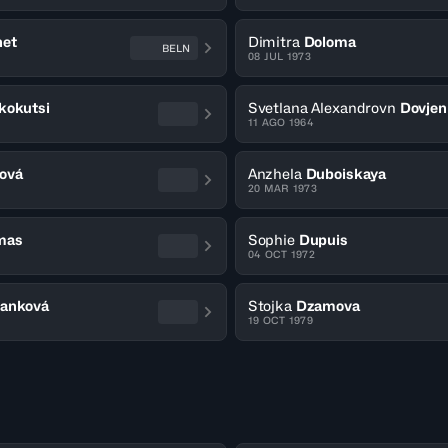
et
Dimitra
Doloma
BELN
08 JUL 1973
kokutsi
Svetlana Alexandrovn
Dovjen
11 AGO 1964
ová
Anzhela
Duboiskaya
20 MAR 1973
mas
Sophie
Dupuis
04 OCT 1972
anková
Stojka
Dzamova
19 OCT 1979