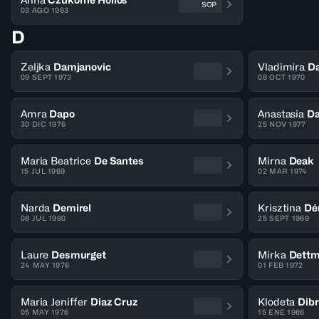
SOP
03 AGO 1963
D
Zeljka
Damjanovic
Vladimíra
Da
09 SEPT 1973
08 OCT 1970
Amra
Dapo
Anastasia
Da
30 DIC 1976
25 NOV 1977
Maria Beatrice
De Santes
Mirna
Deak
15 JUL 1969
02 MAR 1974
Narda
Demirel
Krisztina
Dé
08 JUL 1980
25 SEPT 1969
Laure
Desmurget
Mirka
Dett
24 MAY 1976
01 FEB 1972
Maria Jeniffer
Diaz Cruz
Klodeta
Dib
05 MAY 1976
15 ENE 1966