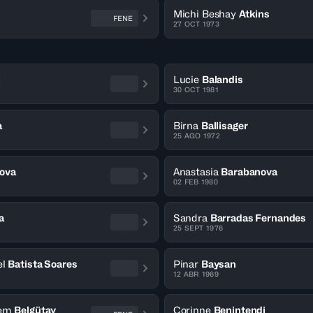
Michi Beshay
Atkins
FENE
27 OCT 1973
i
Lucie
Balandis
30 OCT 1981
a
Birna
Ballisager
25 AGO 1972
ova
Anastasia
Barabanova
02 FEB 1980
a
Sandra
Barradas Fernandes
25 SEPT 1976
el
Batista Soares
Pinar
Baysan
12 ABR 1969
dem
Belgütay
Corinne
Benintendi