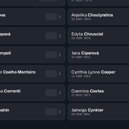
27 SEPT 1975
ova
Anjelika
Choulyndina
02 MAY 1970
ppová
Edyta
Chrusciel
28 ABR 1976
mpoli
Jana
Ciperová
10 ABR 1978
l
Coelho Monteiro
Cynthia Lynne
Cooper
14 ABR 1963
na
Correnti
Cosmina
Costea
17 NOV 1973
ahin
Jadwiga
Cynkier
09 FEB 1960