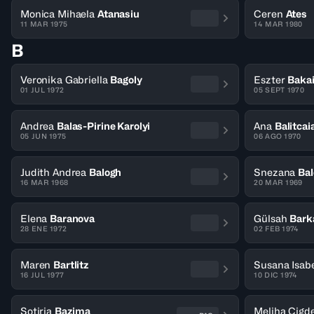
Monica Mihaela
Atanasiu
Ceren
Ates
11 MAR 1975
14 MAR 1980
B
Veronika Gabriella
Bagoly
Eszter
Baka
01 JUL 1972
05 SEPT 1970
Andrea
Balas-Pirine Karolyi
Ana
Balitcai
05 JUN 1975
06 AGO 1970
Judith Andrea
Balogh
Snezana
Bal
16 MAR 1968
20 MAR 1969
Elena
Baranova
Gülsah
Bark
28 ENE 1972
02 FEB 1974
Maren
Bartlitz
Susana Isab
16 JUL 1977
10 DIC 1974
Sotiria
Bazima
Meliha Cig