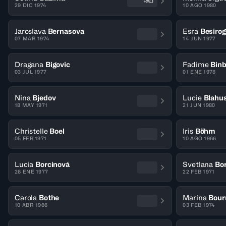
PAO
29 DIC 1974
10 AGO 1980
Jaroslava
Bernasova
Esra
Besirog
07 MAR 1974
14 JUN 1977
Dragana
Bigovic
Fadime
Bin
03 JUL 1977
01 ENE 1978
Nina
Bjedov
Lucie
Blahu
18 MAY 1971
21 JUN 1980
Christelle
Boel
Iris
Böhm
05 FEB 1971
10 AGO 1966
Lucia
Borcinová
Svetlana
Bo
26 ENE 1977
22 FEB 1971
Carola
Bothe
Marina
Bour
10 ABR 1966
03 FEB 1974