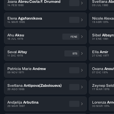
Joana
Abreu Costa F. Drumond
Svetlana
Ab
14 FEB 1980
09 JUL 1980
Elena
Agafonnikova
Nicole Alexa
14 MAR 1965
19 ABR 1974
Ahu
Aksu
Sibel
Albayr
FENE
16 JUL 1978
31 ENE 1981
Seval
Altay
Ella
Amir
BTS
11 DIC 1978
27 ENE 1977
Patricia Marie
Andrew
Oxana
Anouf
09 NOV 1971
07 DIC 1974
Svetlana
Antipova(Zaboloueva)
Zeynep Seld
20 AGO 1966
17 MAR 1976
Andjelija
Arbutina
Lorenza
Arn
29 MAR 1967
30 MAR 1974