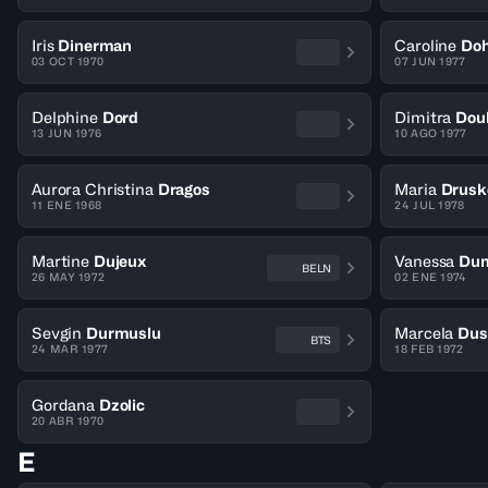
Iris
Dinerman
Caroline
Doh
03 OCT 1970
07 JUN 1977
Delphine
Dord
Dimitra
Dou
13 JUN 1976
10 AGO 1977
Aurora Christina
Dragos
Maria
Drusk
11 ENE 1968
24 JUL 1978
Martine
Dujeux
Vanessa
Du
BELN
26 MAY 1972
02 ENE 1974
Sevgin
Durmuslu
Marcela
Dus
BTS
24 MAR 1977
18 FEB 1972
Gordana
Dzolic
20 ABR 1970
E