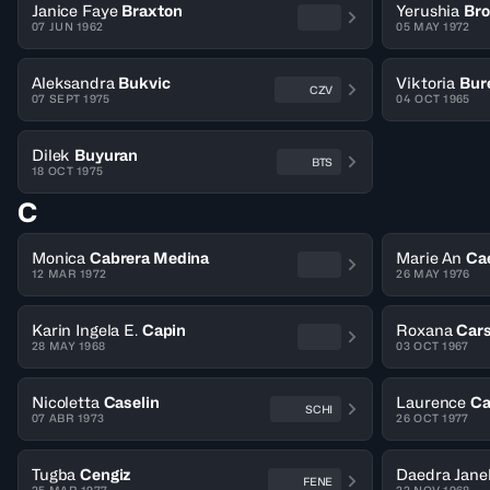
Janice Faye
Braxton
Yerushia
Br
07 JUN 1962
05 MAY 1972
Aleksandra
Bukvic
Viktoria
Bur
CZV
07 SEPT 1975
04 OCT 1965
Dilek
Buyuran
BTS
18 OCT 1975
C
Monica
Cabrera Medina
Marie An
Ca
12 MAR 1972
26 MAY 1976
Karin Ingela E.
Capin
Roxana
Car
28 MAY 1968
03 OCT 1967
Nicoletta
Caselin
Laurence
Ca
SCHI
07 ABR 1973
26 OCT 1977
Tugba
Cengiz
Daedra Jane
FENE