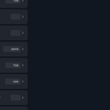
TGB
GDYN
TGB
USK
a