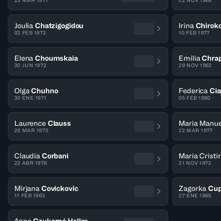
25 MAR 1977
22 NOV 1968
Joulia
Chatzigogidou
Irina
Chirok
02 FEB 1972
10 FEB 1977
Elena
Choumskaia
Emília
Chra
30 JUN 1972
29 NOV 1962
Olga
Chuhno
Federica
Cia
30 ENE 1971
05 FEB 1980
Laurence
Clauss
Maria Manue
28 MAR 1973
22 MAR 1977
Claudia
Corbani
Maria Cristi
22 ABR 1978
21 NOV 1972
Mirjana
Covickovic
Zagorka
Cup
11 FEB 1963
27 ENE 1965
Anna
Czukorné Hollos