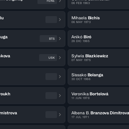
FENE
06 FEB 1963
lu
Mihaela
Bichis
06 MAY 1973
buga
Anikó
Biró
BTS
26 DIC 1965
skova
Sylwia
Blazkiewicz
USK
07 MAY 1975
Sissako
Bolanga
30 OCT 1966
roukh
Veronika
Bortelová
11 JUN 1978
mistrova
Albena B.
Branzova Dimitrov
17 JUL 1971