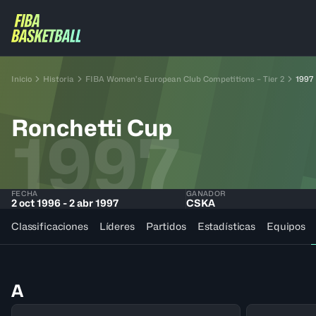
Inicio
Historia
FIBA Women’s European Club Competitions – Tier 2
1997
Ronchetti Cup
1997
FECHA
GANADOR
2 oct 1996 - 2 abr 1997
CSKA
Classificaciones
Líderes
Partidos
Estadísticas
Equipos
A