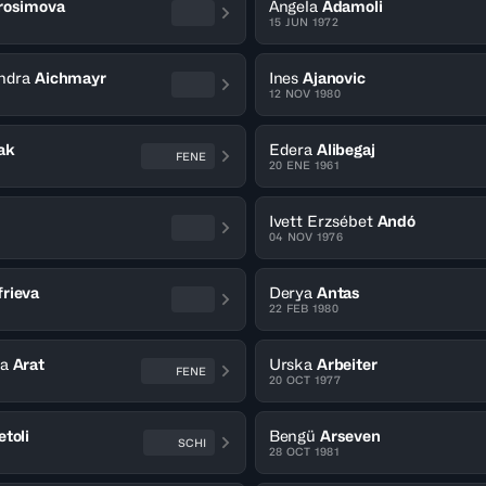
rosimova
Angela
Adamoli
15 JUN 1972
ndra
Aichmayr
Ines
Ajanovic
12 NOV 1980
ak
Edera
Alibegaj
FENE
20 ENE 1961
Ivett Erzsébet
Andó
04 NOV 1976
rieva
Derya
Antas
22 FEB 1980
a
Arat
Urska
Arbeiter
FENE
20 OCT 1977
etoli
Bengü
Arseven
SCHI
28 OCT 1981