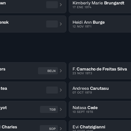
own
Kimberly Marie
Brungardt
17 ENE 1974
enok
Heidi Ann
Burge
12 NOV 1971
ers
F.
Camacho de Freitas Silva
BELN
23 NOV 1973
stea
Andreea
Carutasu
07 OCT 1979
yot
Natasa
Cede
TGB
10 SEPT 1978
l
Charles
Evi
Chatzigianni
SOP