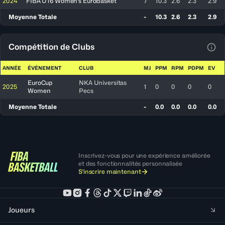
2024
FIBA U16 Women's EuroBasket
7
10.3
2.6
2.3
2.9
Moyenne Totale
-
10.3
2.6
2.3
2.9
Compétition de Clubs
Voir
ANNÉE
ÉVÉNEMENT
CLUB
MJ
PPM
RPM
PDPM
EV
EuroCup
NKA Universitas
2025
1
0
0
0
0
Women
Pecs
Moyenne Totale
-
0.0
0.0
0.0
0.0
Inscrivez-vous pour une expérience améliorée
et des fonctionnalités personnalisée
S'inscrire maintenant
Joueurs