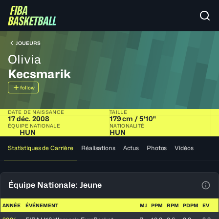
JOUEURS
Olivia
Kecsmarik
follow
DATE DE NAISSANCE
TAILLE
17 déc. 2008
179 cm / 5'10"
ÉQUIPE NATIONALE
NATIONALITÉ
HUN
HUN
Statistiques de Carrière
Réalisations
Actus
Photos
Vidéos
Équipe Nationale: Jeune
Voir
ANNÉE
ÉVÉNEMENT
MJ
PPM
RPM
PDPM
EV