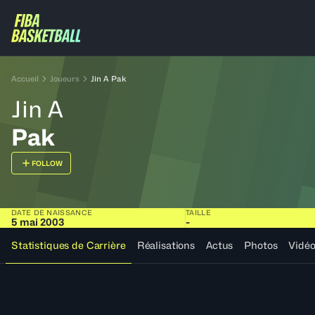
Accueil
Joueurs
Jin A Pak
Jin A
Pak
FOLLOW
DATE DE NAISSANCE
TAILLE
5 mai 2003
-
Statistiques de Carrière
Réalisations
Actus
Photos
Vidé