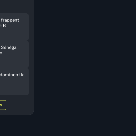
e frappent
e B
 Sénégal
e.
 dominent la
WS