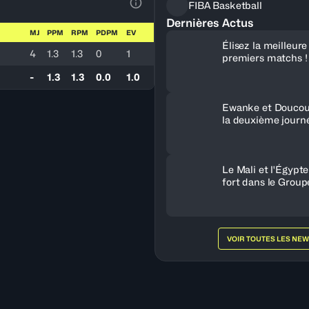
FIBA Basketball
Voir la Légende du Tableau
Dernières Actus
MJ
PPM
RPM
PDPM
EV
Élisez la meilleur
4
1.3
1.3
0
1
premiers matchs !
-
1.3
1.3
0.0
1.0
Ewanke et Doucou
la deuxième journ
Le Mali et l'Égypt
fort dans le Group
VOIR TOUTES LES NE