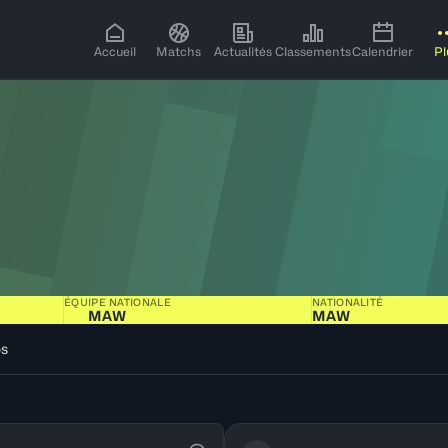
Accueil
Matchs
Actualités
Classements
Calendrier
Pl
ÉQUIPE NATIONALE
NATIONALITÉ
MAW
MAW
os