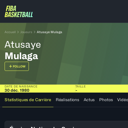
Accueil
Joueurs
Atusaye Mulaga
Atusaye
Mulaga
FOLLOW
DATE DE NAISSANCE
TAILLE
30 déc. 1980
-
Statistiques de Carrière
Réalisations
Actus
Photos
Vidé