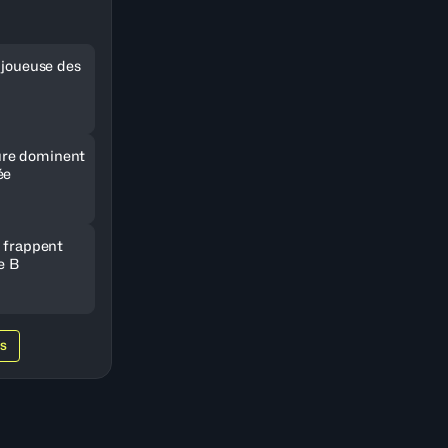
e joueuse des
re dominent
ée
e frappent
e B
WS