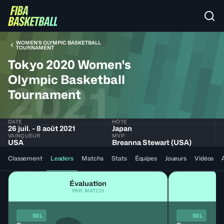
WOMEN'S OLYMPIC BASKETBALL
TOURNAMENT
Tokyo 2020 Women's
Olympic Basketball
2021
Tournament
DATE
HÔTE
26 juil. - 8 août 2021
Japan
VAINQUEUR
MVP
USA
Breanna Stewart (USA)
Classement
Leaders
Matchs
Stats
Équipes
Joueurs
Vidéos
Évaluation
PAR MATCH
BEL
BEL