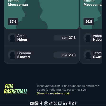
Emma
Emma
Meesseman
Meesseman
37.0
26.8
Astou
Astou
27.8
ESP
Ndour
Ndour
Breanna
Jazmon
23.8
USA
Stewart
Gwath
Inscrivez-vous pour une expérience améliorée
et des fonctionnalités personnalisée
S'inscrire maintenant