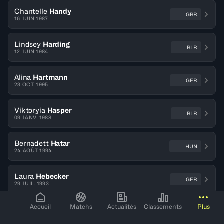
Chantelle
Handy
GBR
16 JUIN 1987
Lindsey
Harding
BLR
12 JUIN 1984
Alina
Hartmann
GER
23 OCT. 1995
Viktoryia
Hasper
BLR
09 JANV. 1988
Bernadett
Hatar
HUN
24 AOÛT 1994
Laura
Hebecker
GER
29 JUIL. 1993
Accueil
Matchs
Actualités
Classements
Plus
Sofie
Hendrickx
BEL
18 MAI 1986