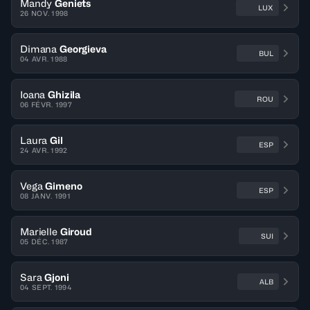
Mandy
Geniets
LUX
26 NOV. 1998
Dimana
Georgieva
BUL
04 AVR. 1988
Ioana
Ghizila
ROU
06 FÉVR. 1997
Laura
Gil
ESP
24 AVR. 1992
Vega
Gimeno
ESP
08 JANV. 1991
Marielle
Giroud
SUI
05 DÉC. 1987
Sara
Gjoni
ALB
04 SEPT. 1994