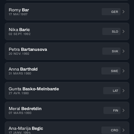
Romy
Bar
GER
17 MAI 1987
Nika
Baric
SLO
02 SEPT. 1992
Petra
Bartanusova
SVK
20 NOV. 1992
Anna
Barthold
SWE
31 MARS 1980
Gunta
Basko-Melnbarde
LAT
27 AVR. 1980
Meral
Bedretdin
FIN
07 MARS 1993
Ana-Marija
Begic
CRO
17 JANV. 1994