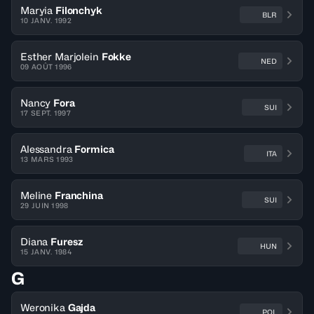
Maryia
Filonchyk
BLR
10 JANV. 1992
Esther Marjolein
Fokke
NED
09 AOÛT 1996
Nancy
Fora
SUI
17 SEPT. 1997
Alessandra
Formica
ITA
13 MARS 1993
Meline
Franchina
SUI
29 JUIN 1998
Diana
Furesz
HUN
15 JANV. 1984
G
Weronika
Gajda
POL