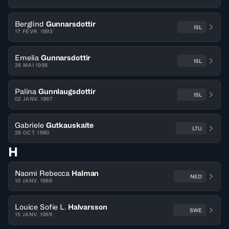
Berglind
Gunnarsdottir
ISL
17 FÉVR. 1993
Emelia
Gunnarsdottir
ISL
26 MAI 1998
Palina
Gunnlaugsdottir
ISL
02 JANV. 1987
Gabriele
Gutkauskaite
LTU
26 OCT. 1990
H
Naomi Rebecca
Halman
NED
10 JANV. 1986
Louice Sofie L.
Halvarsson
SWE
15 JANV. 1989