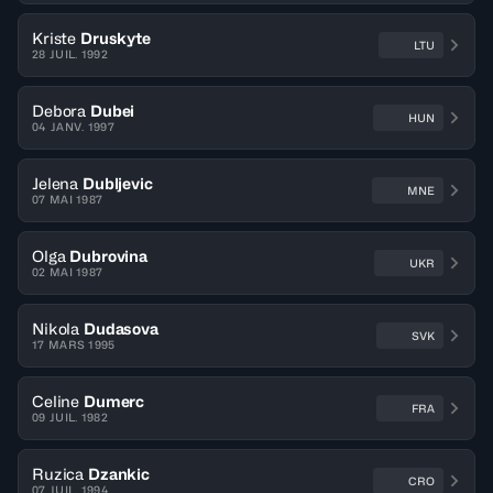
Kriste
Druskyte
LTU
28 JUIL. 1992
Debora
Dubei
HUN
04 JANV. 1997
Jelena
Dubljevic
MNE
07 MAI 1987
Olga
Dubrovina
UKR
02 MAI 1987
Nikola
Dudasova
SVK
17 MARS 1995
Celine
Dumerc
FRA
09 JUIL. 1982
Ruzica
Dzankic
CRO
07 JUIL. 1994