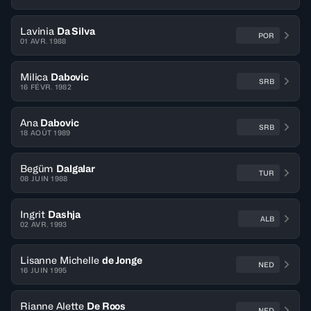
Lavinia
Da Silva
POR
01 AVR. 1988
Milica
Dabovic
SRB
16 FÉVR. 1982
Ana
Dabovic
SRB
18 AOÛT 1989
Begüm
Dalgalar
TUR
08 JUIN 1988
Ingrit
Dashja
ALB
02 AVR. 1993
Lisanne Michelle
de Jonge
NED
16 JUIN 1995
Rianne Alette
De Roos
NED