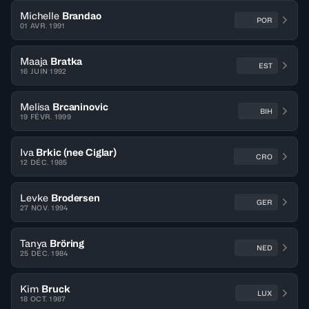
Michelle
Brandao
POR
01 AVR. 1991
Maaja
Bratka
EST
16 JUIN 1992
Melisa
Brcaninovic
BIH
19 FÉVR. 1999
Iva
Brkic (nee Ciglar)
CRO
12 DÉC. 1985
Levke
Brodersen
GER
27 NOV. 1994
Tanya
Bröring
NED
25 DÉC. 1984
Kim
Bruck
LUX
18 OCT. 1987