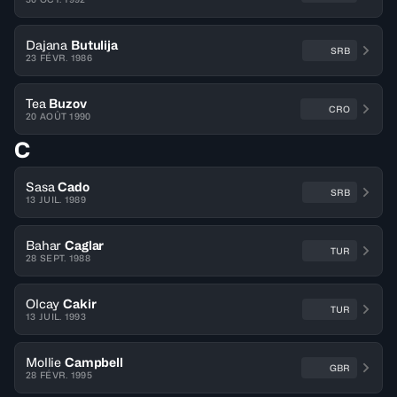
Dajana
Butulija
SRB
23 FÉVR. 1986
Tea
Buzov
CRO
20 AOÛT 1990
C
Sasa
Cado
SRB
13 JUIL. 1989
Bahar
Caglar
TUR
28 SEPT. 1988
Olcay
Cakir
TUR
13 JUIL. 1993
Mollie
Campbell
GBR
28 FÉVR. 1995