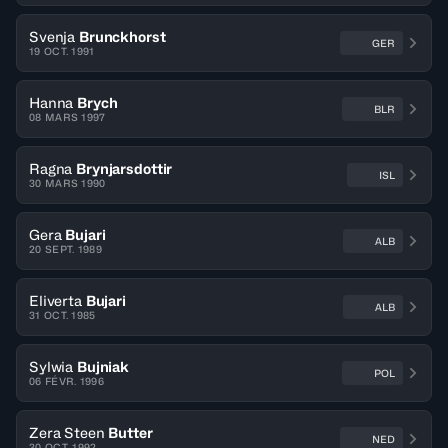
Svenja
Brunckhorst
GER
19 OCT. 1991
Hanna
Brych
BLR
08 MARS 1997
Ragna
Brynjarsdottir
ISL
30 MARS 1990
Gera
Bujari
ALB
20 SEPT. 1989
Eliverta
Bujari
ALB
31 OCT. 1985
Sylwia
Bujniak
POL
06 FÉVR. 1996
Zera Steen
Butter
NED
30 OCT. 1992