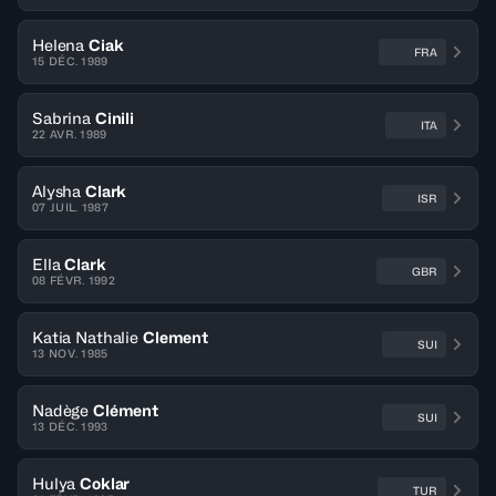
Helena
Ciak
FRA
15 DÉC. 1989
Sabrina
Cinili
ITA
22 AVR. 1989
Alysha
Clark
ISR
07 JUIL. 1987
Ella
Clark
GBR
08 FÉVR. 1992
Katia Nathalie
Clement
SUI
13 NOV. 1985
Nadège
Clément
SUI
13 DÉC. 1993
Hulya
Coklar
TUR