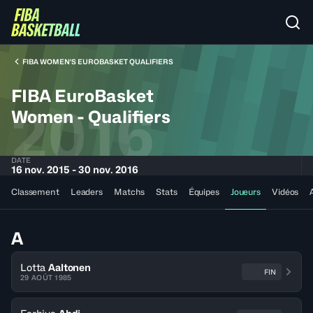
FIBA WOMEN'S EUROBASKET QUALIFIERS
FIBA EuroBasket
2016
Women - Qualifiers
DATE
16 nov. 2015 - 30 nov. 2016
Classement
Leaders
Matchs
Stats
Équipes
Joueurs
Vidéos
A
Lotta
Aaltonen
FIN
29 AOÛT 1985