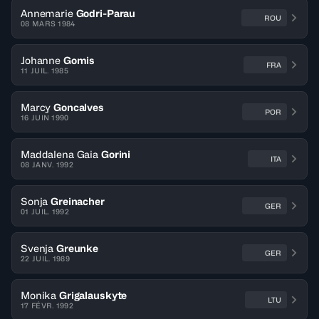
Annemarie
Godri-Parau
ROU
08 MARS 1984
Johanne
Gomis
FRA
11 JUIL. 1985
Marcy
Goncalves
POR
16 JUIN 1990
Maddalena Gaia
Gorini
ITA
08 JANV. 1992
Sonja
Greinacher
GER
01 JUIL. 1992
Svenja
Greunke
GER
22 JUIL. 1989
Monika
Grigalauskyte
LTU
17 FÉVR. 1992