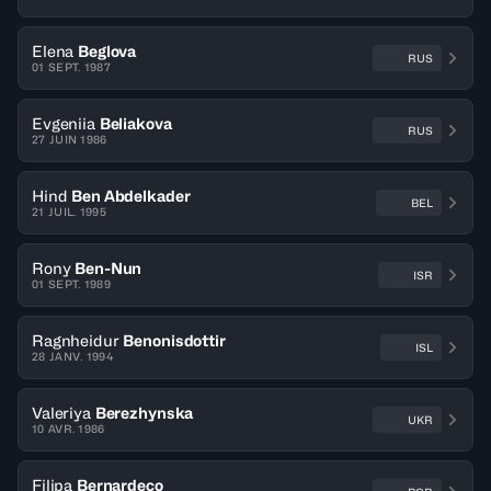
Elena
Beglova
RUS
01 SEPT. 1987
Evgeniia
Beliakova
RUS
27 JUIN 1986
Hind
Ben Abdelkader
BEL
21 JUIL. 1995
Rony
Ben-Nun
ISR
01 SEPT. 1989
Ragnheidur
Benonisdottir
ISL
28 JANV. 1994
Valeriya
Berezhynska
UKR
10 AVR. 1986
Filipa
Bernardeco