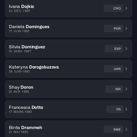
Ivana
Dojkic
CRO
24 DÉC. 1997
Daniela
Domingues
POR
17 JUIN 1992
Silvia
Dominguez
ESP
31 JANV. 1987
Kateryna
Dorogobuzova
UKR
28 JUIN 1990
Shay
Doron
ISR
01 AVR. 1985
Francesca
Dotto
ITA
17 MARS 1993
Binta
Drammeh
SWE
21 MAI 1992