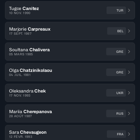
Tugce
Canitez
TUR
10 NOV. 1990
Marjorie
Carpreaux
BEL
17 SEPT. 1987
Soultana
Chalivera
GRE
05 MARS 1985
Olga
Chatzinikolaou
GRE
04 JUIL. 1981
Oleksandra
Chek
UKR
17 NOV. 1993
Mariia
Cherepanova
RUS
28 AOÛT 1987
Sara
Chevaugeon
FRA
12 FÉVR. 1993