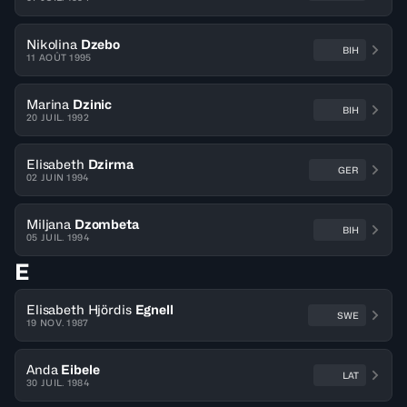
Nikolina
Dzebo
BIH
11 AOÛT 1995
Marina
Dzinic
BIH
20 JUIL. 1992
Elisabeth
Dzirma
GER
02 JUIN 1994
Miljana
Dzombeta
BIH
05 JUIL. 1994
E
Elisabeth Hjördis
Egnell
SWE
19 NOV. 1987
Anda
Eibele
LAT
30 JUIL. 1984