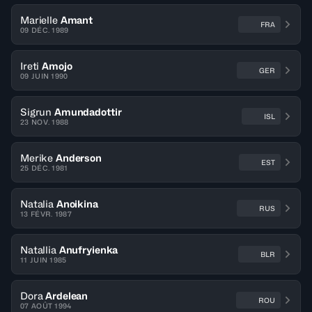
Marielle
Amant
FRA
09 DÉC. 1989
Ireti
Amojo
GER
09 JUIN 1990
Sigrun
Amundadottir
ISL
23 NOV. 1988
Merike
Anderson
EST
25 DÉC. 1981
Natalia
Anoikina
RUS
13 FÉVR. 1987
Natallia
Anufryienka
BLR
11 JUIN 1985
Dora
Ardelean
ROU
07 AOÛT 1994