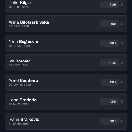
Pelin
Bilgic
TUR
15 JUIL. 1994
Arina
Bilotserkivska
UKR
03 DÉC. 1989
Nina
Bogicevic
SRB
10 JANV. 1989
Iva
Borovic
CRO
05 OCT. 1988
Amel
Bouderra
FRA
26 MARS 1989
Lena
Bradaric
GER
13 NOV. 1993
Ivana
Brajkovic
SRB
11 JANV. 1993