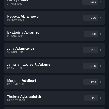
Farhiya
Abdi
SWE
31 MAI 1992
Rebeka
Abramovic
SLO
06 NOV. 1993
Ekaterina
Abramzon
ISR
01 JUIL. 1987
Julia
Adamowicz
POL
15 JUIN 1994
Jamailah Louise R.
Adams
NED
02 AVR. 1993
Mariann
Adelbert
EST
07 FÉVR. 1998
Thelma
Agustsdottir
ISL
30 SEPT. 1998