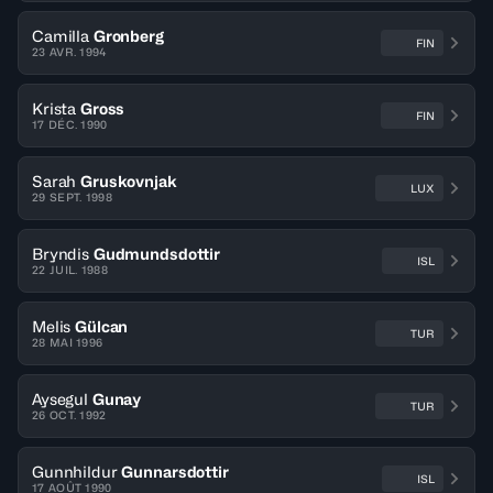
Camilla
Gronberg
FIN
23 AVR. 1994
Krista
Gross
FIN
17 DÉC. 1990
Sarah
Gruskovnjak
LUX
29 SEPT. 1998
Bryndis
Gudmundsdottir
ISL
22 JUIL. 1988
Melis
Gülcan
TUR
28 MAI 1996
Aysegul
Gunay
TUR
26 OCT. 1992
Gunnhildur
Gunnarsdottir
ISL
17 AOÛT 1990