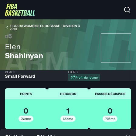
FIBA U18 WOMEN'S EUROBASKET, DIVISION C
2019
5
#
Elen
ARM
Shahinyan
PLACE
LIENS
Small Forward
Profil du joueur
POINTS
REBONDS
PASSES DÉCISIVES
0
1
0
74ème
65ème
70ème