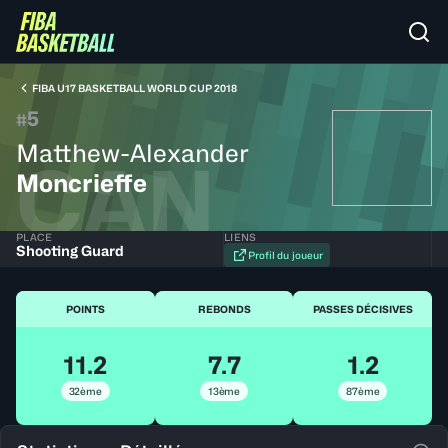
FIBA U17 BASKETBALL WORLD CUP 2018
5
#
Matthew-Alexander
CAN
Moncrieffe
PLACE
LIENS
Shooting Guard
Profil du joueur
POINTS
REBONDS
PASSES DÉCISIVES
11.2
7.7
1.2
32ème
13ème
87ème