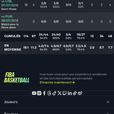
vs
USA
,
2/6
2/6
0/1
16
4
0/0
2
2
4
07/07/2018
33.3%
33.3%
0.0%
Demi-Finale
vs
PUR
,
08/07/2018
0
0/0
0/0
0/0
0/0
0
0
0
Match pour la
3ème place
24/44
24/40
0/4
19/27
CUMULÉS
114
67
12
34
46
54.5%
60.0%
0.0%
70.4%
EN
4.0/7.4
4.0/6.7
0.0/0.7
3.2/4.5
19.1
11.2
2.0
5.7
7.7
MOYENNE
54.5%
60.0%
0.0%
70.4%
Inscrivez-vous pour une expérience améliorée
et des fonctionnalités personnalisée
S'inscrire maintenant
Joueurs
Équipes