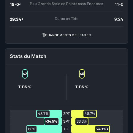
Plus Grande Série de Points sans Encaisser
18-0
11-0
Durée en Tête
29:34
9:24
1
CHANGEMENTS DE LEADER
Stats du Match
42
46
TIRS %
TIRS %
48.7%
2PT
48.7%
34.5%
3PT
33.3%
68%
LF
74.1%