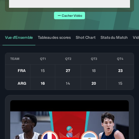
Cacher Vidéo
Vue d'Ensemble
Tableau des scores
Shot Chart
Stats du Match
Vid
TEAM
QT1
QT2
QT3
QT4
FRA
15
27
18
23
ARG
16
14
20
15