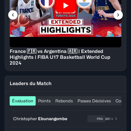
France 🇫🇷 vs Argentina 🇦🇷 | Extended
Highlights | FIBA U17 Basketball World Cup
2024
Leaders du Match
Évaluation
Points
Rebonds
Passes Décisives
Contre
Christopher
Ebunangombe
FRA
22
EV