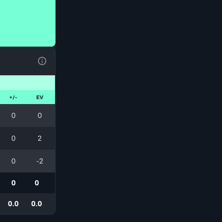
Voir la Légende du Tableau
+/-
EV
0
0
0
2
0
-2
0
0
0.0
0.0