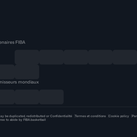
enaires FIBA
nisseurs mondiaux
ay be duplicated, redistributed or
Confidentialité
Termes et conditions
Cookie policy
Par
ree to abide by FIBA.basketball