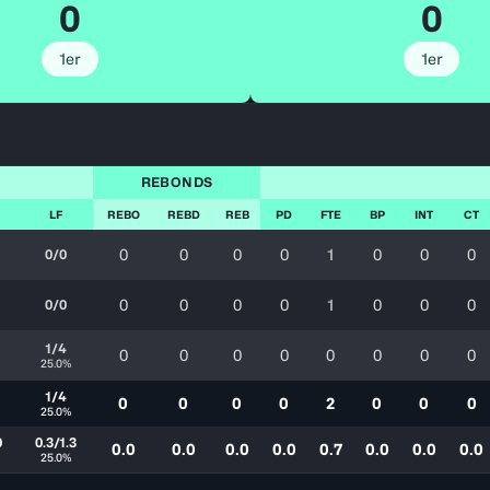
0
0
1er
1er
REBONDS
LF
REBO
REBD
REB
PD
FTE
BP
INT
CT
0
0
0
0
1
0
0
0
0/0
0
0
0
0
1
0
0
0
0/0
1/4
0
0
0
0
0
0
0
0
25.0%
1/4
0
0
0
0
2
0
0
0
25.0%
0
0.3/1.3
0.0
0.0
0.0
0.0
0.7
0.0
0.0
0.0
25.0%