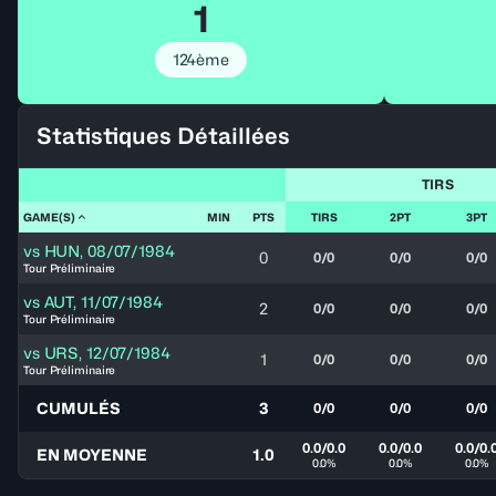
1
124ème
Statistiques Détaillées
TIRS
GAME(S)
MIN
PTS
TIRS
2PT
3PT
vs
HUN
,
08/07/1984
0
0/0
0/0
0/0
Tour Préliminaire
vs
AUT
,
11/07/1984
2
0/0
0/0
0/0
Tour Préliminaire
vs
URS
,
12/07/1984
1
0/0
0/0
0/0
Tour Préliminaire
CUMULÉS
3
0/0
0/0
0/0
0.0/0.0
0.0/0.0
0.0/0.
EN MOYENNE
1.0
0.0%
0.0%
0.0%