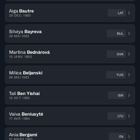
Aiga
Bautre
LAT
29 DÉC. 1983
Silviya
Bayreva
BUL
28 MAI 1983
Martina
Bednárová
SVK
15 JANV. 1983
Milica
Beljanski
YUG
06 MAI 1983
Tali
Ben Yishai
ISR
15 OCT. 1983
Vaiva
Beniusyté
LTU
17 AVR. 1984
Ania
Bergami
ITA
01 MARS 1983