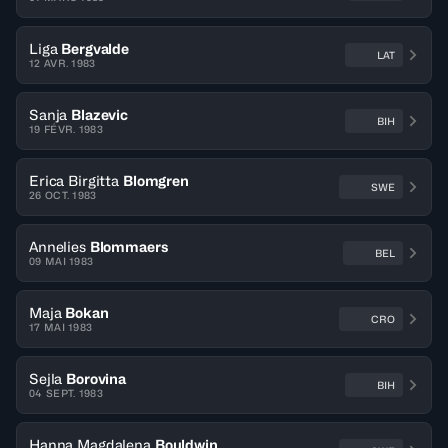
Liga
Bergvalde
LAT
12 AVR. 1983
Sanja
Blazevic
BIH
19 FÉVR. 1983
Erica Birgitta
Blomgren
SWE
26 OCT. 1983
Annelies
Blommaers
BEL
09 MAI 1983
Maja
Bokan
CRO
17 MAI 1983
Sejla
Borovina
BIH
04 SEPT. 1983
Hanna Magdalena
Bouldwin