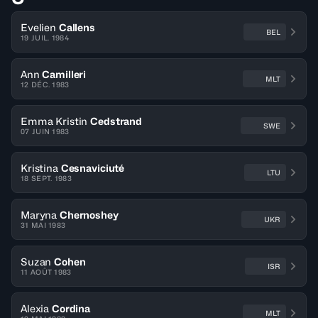
Evelien
Callens
BEL
19 JUIL. 1984
Ann
Camilleri
MLT
12 DÉC. 1983
Emma Kristin
Cedstrand
SWE
07 JUIN 1983
Kristina
Cesnaviciuté
LTU
18 SEPT. 1983
Maryna
Chernoshey
UKR
31 MAI 1983
Suzan
Cohen
ISR
11 AOÛT 1983
Alexia
Cordina
MLT