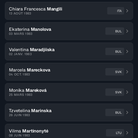
Chiara Francesca
Mangili
ITA
13 AOÛT 1983
Ekaterina
Manolova
BUL
03 MARS 1983
Valentina
Maradjiiska
BUL
02 JANV. 1983
Marcela
Mareckova
SVK
04 OCT. 1983
Monika
Mareková
SVK
25 MARS 1983
Tzvetelina
Marinska
BUL
26 JUIN 1983
Vilma
Martinonyté
LTU
08 JUIN 1983