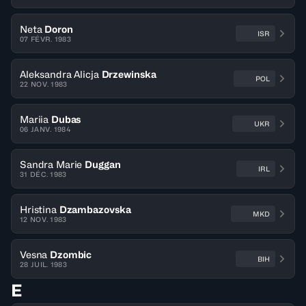
Neta
Doron
ISR
07 FÉVR. 1983
Aleksandra Alicja
Drzewinska
POL
22 NOV. 1983
Mariia
Dubas
UKR
06 JANV. 1984
Sandra Marie
Duggan
IRL
31 DÉC. 1983
Hristina
Dzambazovska
MKD
12 NOV. 1983
Vesna
Dzombic
BIH
28 JUIL. 1983
E