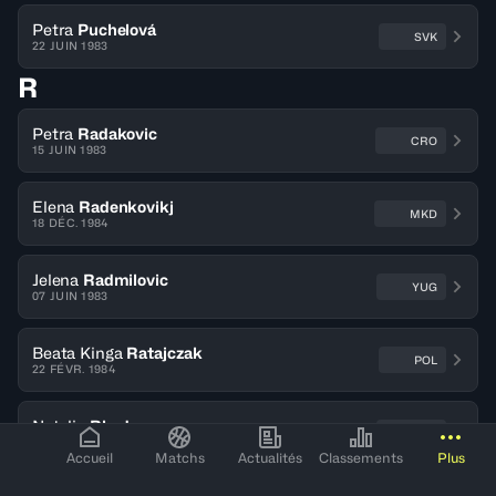
Petra
Puchelová
SVK
22 JUIN 1983
R
Petra
Radakovic
CRO
15 JUIN 1983
Elena
Radenkovikj
MKD
18 DÉC. 1984
Jelena
Radmilovic
YUG
07 JUIN 1983
Beata Kinga
Ratajczak
POL
22 FÉVR. 1984
Natalie
Rhodes
ENG
13 JUIL. 1983
Accueil
Matchs
Actualités
Classements
Plus