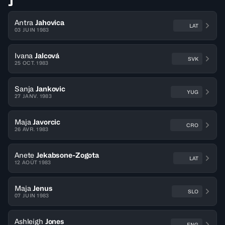
J
Antra
Jahovica
LAT
03 JUIN 1983
Ivana
Jalcová
SVK
25 OCT. 1983
Sanja
Jankovic
YUG
27 JANV. 1983
Maja
Javorcic
CRO
26 AVR. 1983
Anete
Jekabsone-Zogota
LAT
12 AOÛT 1983
Maja
Jenus
SLO
07 JUIN 1983
Ashleigh
Jones
ENG