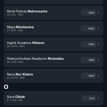
Amal Felicia
Nekmouche
SWE
28 JUIL. 1983
Maja
Nikolovska
MKD
27 AVR. 1983
Ingrid Susanna
Nilsson
SWE
09 JANV. 1983
Ifeanyichukwa Nwabuno
Nnamaka
SWE
09 JUIN 1983
Nora
Nur Khaire
SWE
24 AOÛT 1983
O
Sara
Oblak
SLO
21 JUIN 1984