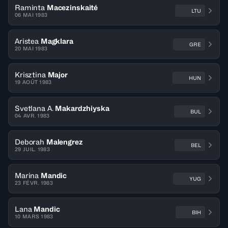
Raminta
Macezinskaité
LTU
06 MAI 1983
Aristea
Magklara
GRE
20 MAI 1983
Krisztina
Major
HUN
19 AOÛT 1983
Svetlana A.
Makardzhiyska
BUL
04 AVR. 1983
Deborah
Malengrez
BEL
29 JUIL. 1983
Marina
Mandic
YUG
23 FÉVR. 1983
Lana
Mandic
BIH
10 MARS 1983