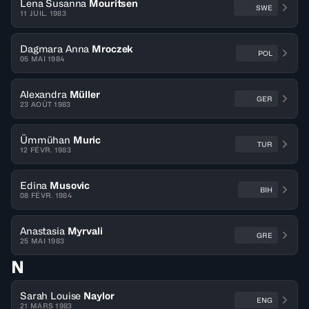
Lena Susanna
Mouritsen
SWE
11 JUIL. 1983
Dagmara Anna
Mroczek
POL
05 MAI 1984
Alexandra
Müller
GER
23 AOÛT 1983
Ümmühan
Muric
TUR
12 FÉVR. 1983
Edina
Musovic
BIH
08 FÉVR. 1984
Anastasia
Myrvali
GRE
25 MAI 1983
N
Sarah Louise
Naylor
ENG
21 MARS 1983