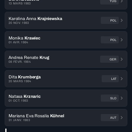
YUG
13 MARS 1983
Karolina Anna
Krajniewska
POL
20 NOV. 1983
Monika
Krawiec
POL
01 AVR. 1984
Andrea Renate
Krug
GER
08 FÉVR. 1984
Dita
Krumberga
LAT
20 MARS 1984
Natasa
Krznaric
SLO
01 OCT. 1983
Mariana Eva Rosalia
Kühnel
AUT
31 JANV. 1983
L