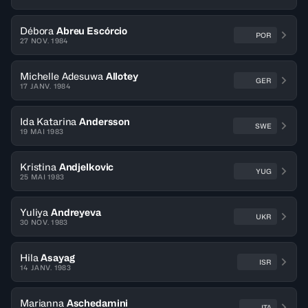
Débora
Abreu Escórcio
POR
27 NOV. 1984
Michelle Adesuwa
Allotey
GER
17 JANV. 1984
Ida Katarina
Andersson
SWE
19 MAI 1983
Kristina
Andjelkovic
YUG
25 MAI 1983
Yuliya
Andreyeva
UKR
30 NOV. 1983
Hila
Asayag
ISR
14 JANV. 1983
Marianna
Aschedamini
ITA