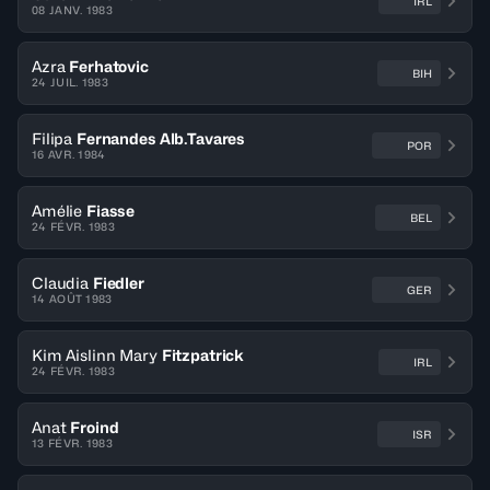
IRL
08 JANV. 1983
Azra
Ferhatovic
BIH
24 JUIL. 1983
Filipa
Fernandes Alb.Tavares
POR
16 AVR. 1984
Amélie
Fiasse
BEL
24 FÉVR. 1983
Claudia
Fiedler
GER
14 AOÛT 1983
Kim Aislinn Mary
Fitzpatrick
IRL
24 FÉVR. 1983
Anat
Froind
ISR
13 FÉVR. 1983