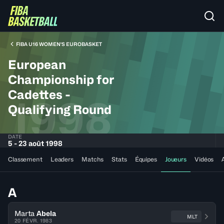
FIBA U16 WOMEN'S EUROBASKET
European
Championship for
Cadettes -
1998
Qualifying Round
DATE
5 - 23 août 1998
Classement
Leaders
Matchs
Stats
Équipes
Joueurs
Vidéos
A
Marta
Abela
MLT
20 FÉVR. 1983