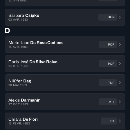
12 MAI 1983
Barbara
Csipkó
HUN
03 AVR. 1983
D
Maria Joao
Da Rosa Codices
POR
15 AVR. 1983
Carla José
Da Silva Relva
POR
13 JUIL. 1983
Nilüfer
Dag
TUR
20 MAI 1983
Alexis
Darmanin
MLT
27 OCT. 1983
Chiara
De Fiori
ITA
13 FÉVR. 1983