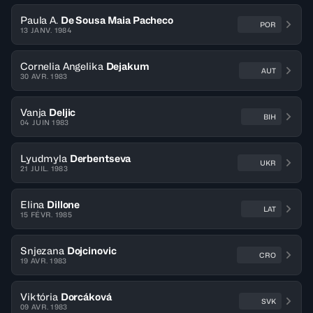
Paula A.
De Sousa Maia Pacheco
POR
13 JANV. 1984
Cornelia Angelika
Dejakum
AUT
30 AVR. 1983
Vanja
Deljic
BIH
04 JUIN 1983
Lyudmyla
Derbentseva
UKR
21 JUIL. 1983
Elina
Dillone
LAT
15 FÉVR. 1985
Snjezana
Dojcinovic
CRO
19 AVR. 1983
Viktória
Dorcáková
SVK
09 AVR. 1983