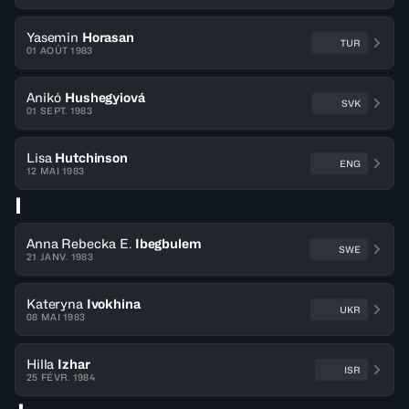
Yasemin
Horasan
TUR
01 AOÛT 1983
Anikó
Hushegyiová
SVK
01 SEPT. 1983
Lisa
Hutchinson
ENG
12 MAI 1983
I
Anna Rebecka E.
Ibegbulem
SWE
21 JANV. 1983
Kateryna
Ivokhina
UKR
08 MAI 1983
Hilla
Izhar
ISR
25 FÉVR. 1984