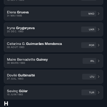
Elena
Grueva
MKD
31 MAI 1985
Iryna
Grygoryeva
UKR
25 DÉC. 1983
Catarina G.
Guimarães Mendonca
POR
08 AOÛT 1983
Maire Bernadette
Guiney
IRL
30 MARS 1983
Dovilé
Gulbinaité
LTU
27 JUIL. 1983
Sevinç
Güler
TUR
15 JUIN 1983
H