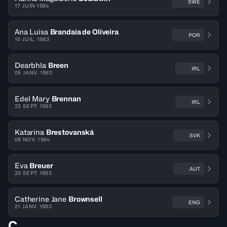
SWE
17 JUIN 1984
Ana Luisa
Brandaia de Oliveira
POR
10 JUIL. 1983
Dearbhla
Breen
IRL
05 JANV. 1983
Edel Mary
Brennan
IRL
22 SEPT. 1983
Katarína
Brestovanská
SVK
09 NOV. 1984
Eva
Breuer
AUT
20 SEPT. 1983
Catherine Jane
Brownsell
ENG
21 JANV. 1983
C