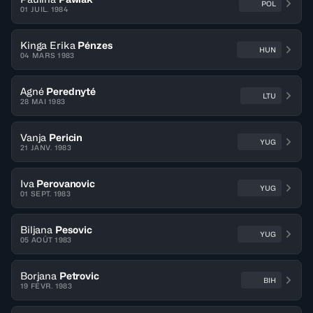
POL
01 JUIL. 1984
Kinga Erika
Pénzes
HUN
04 MARS 1983
Agné
Perednyté
LTU
28 MAI 1983
Vanja
Pericin
YUG
21 JANV. 1983
Iva
Perovanovic
YUG
01 SEPT. 1983
Biljana
Pesovic
YUG
05 AOÛT 1983
Borjana
Petrovic
BIH
19 FÉVR. 1983