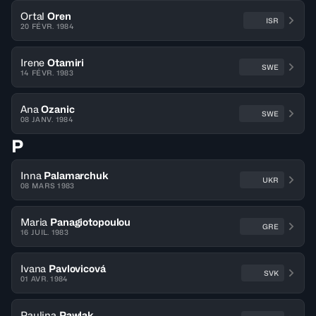
Ortal
Oren
ISR
20 FÉVR. 1984
Irene
Otamiri
SWE
14 FÉVR. 1983
Ana
Ozanic
SWE
08 JANV. 1984
P
Inna
Palamarchuk
UKR
08 MARS 1983
Maria
Panagiotopoulou
GRE
16 JUIL. 1983
Ivana
Pavlovicová
SVK
01 AVR. 1984
Paulina
Pawlak