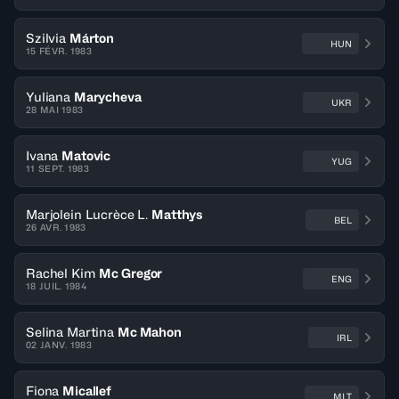
Szilvia
Márton
HUN
15 FÉVR. 1983
Yuliana
Marycheva
UKR
28 MAI 1983
Ivana
Matovic
YUG
11 SEPT. 1983
Marjolein Lucrèce L.
Matthys
BEL
26 AVR. 1983
Rachel Kim
Mc Gregor
ENG
18 JUIL. 1984
Selina Martina
Mc Mahon
IRL
02 JANV. 1983
Fiona
Micallef
MLT