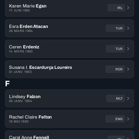
Karen Marie
Egan
IRL
17 JUIN 1983
Esra
Erden Atacan
TUR
26 MARS 1984
Ceren
Erdeniz
TUR
14 MARS 1983
Susana I.
Escardurça Loureiro
POR
01 JANV. 1983
F
Lindsey
Falzon
MLT
05 JANV. 1984
Rachel Claire
Felton
ENG
19 MAI 1983
Carol Anne
Fennell