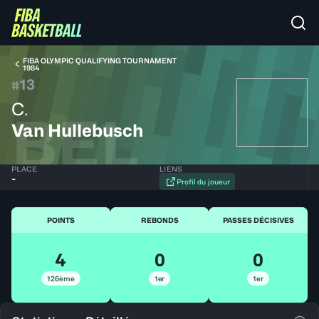
FIBA OLYMPIC QUALIFYING TOURNAMENT
1984
13
#
C.
BEL
Van Hullebusch
PLACE
LIENS
-
Profil du joueur
POINTS
REBONDS
PASSES DÉCISIVES
4
0
0
126ème
1er
1er