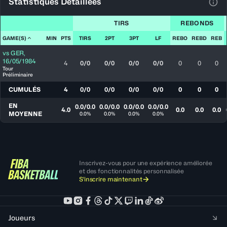
Statistiques Détaillées
Voir
TIRS
REBONDS
GAME(S)
MIN
PTS
TIRS
2PT
3PT
LF
REBO
REBD
REB
vs
GER
,
16/05/1984
4
0/0
0/0
0/0
0/0
0
0
0
Tour
Préliminaire
CUMULÉS
4
0/0
0/0
0/0
0/0
0
0
0
EN
0.0/0.0
0.0/0.0
0.0/0.0
0.0/0.0
4.0
0.0
0.0
0.0
MOYENNE
0.0%
0.0%
0.0%
0.0%
Inscrivez-vous pour une expérience améliorée
et des fonctionnalités personnalisée
S'inscrire maintenant
Joueurs