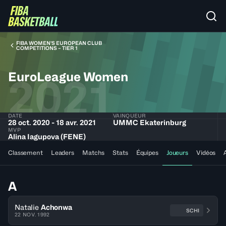
FIBA WOMEN’S EUROPEAN CLUB
COMPETITIONS – TIER 1
EuroLeague Women
2021
DATE
VAINQUEUR
28 oct. 2020 - 18 avr. 2021
UMMC Ekaterinburg
MVP
Alina Iagupova (FENE)
Classement
Leaders
Matchs
Stats
Équipes
Joueurs
Vidéos
A
Natalie
Achonwa
SCHI
22 NOV. 1992