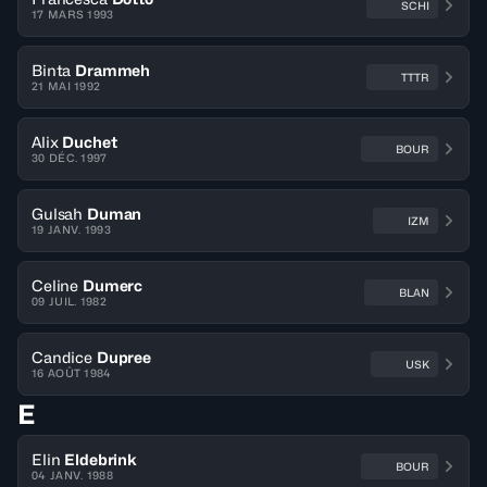
SCHI
17 MARS 1993
Binta
Drammeh
TTTR
21 MAI 1992
Alix
Duchet
BOUR
30 DÉC. 1997
Gulsah
Duman
IZM
19 JANV. 1993
Celine
Dumerc
BLAN
09 JUIL. 1982
Candice
Dupree
USK
16 AOÛT 1984
E
Elin
Eldebrink
BOUR
04 JANV. 1988