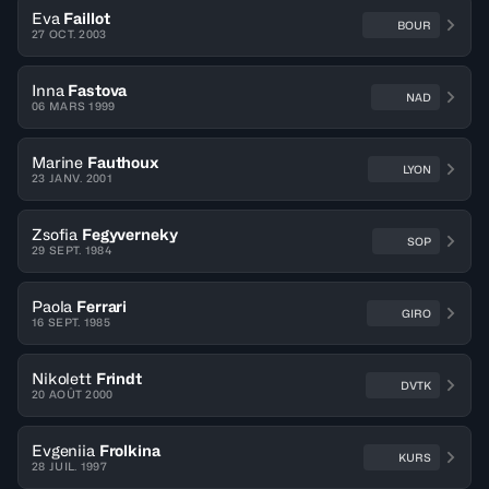
Eva
Faillot
BOUR
27 OCT. 2003
Inna
Fastova
NAD
06 MARS 1999
Marine
Fauthoux
LYON
23 JANV. 2001
Zsofia
Fegyverneky
SOP
29 SEPT. 1984
Paola
Ferrari
GIRO
16 SEPT. 1985
Nikolett
Frindt
DVTK
20 AOÛT 2000
Evgeniia
Frolkina
KURS
28 JUIL. 1997