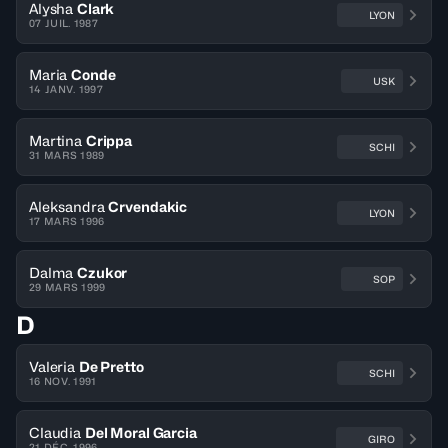
Alysha
Clark
LYON
07 JUIL. 1987
Maria
Conde
USK
14 JANV. 1997
Martina
Crippa
SCHI
31 MARS 1989
Aleksandra
Crvendakic
LYON
17 MARS 1996
Dalma
Czukor
SOP
29 MARS 1999
D
Valeria
De Pretto
SCHI
16 NOV. 1991
Claudia
Del Moral Garcia
GIRO
21 DÉC. 1996