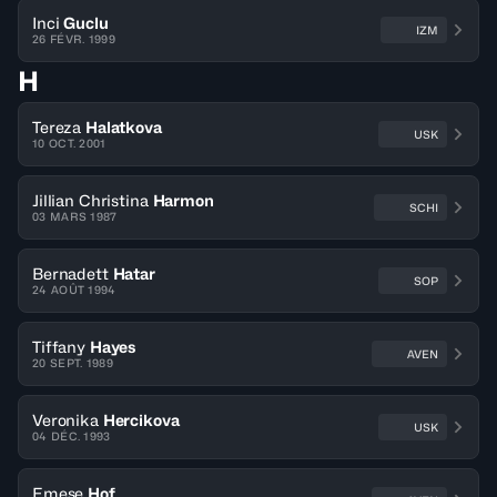
Inci
Guclu
IZM
26 FÉVR. 1999
H
Tereza
Halatkova
USK
10 OCT. 2001
Jillian Christina
Harmon
SCHI
03 MARS 1987
Bernadett
Hatar
SOP
24 AOÛT 1994
Tiffany
Hayes
AVEN
20 SEPT. 1989
Veronika
Hercikova
USK
04 DÉC. 1993
Emese
Hof