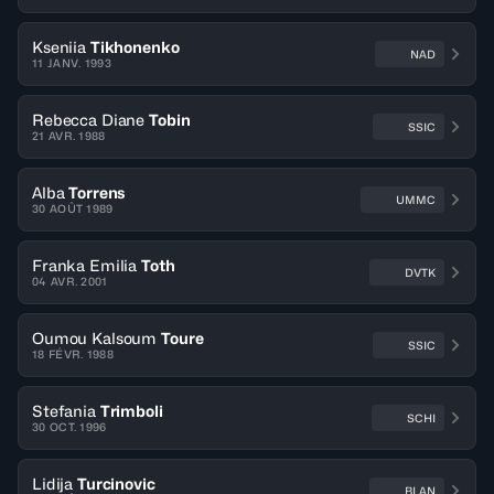
Kseniia
Tikhonenko
NAD
11 JANV. 1993
Rebecca Diane
Tobin
SSIC
21 AVR. 1988
Alba
Torrens
UMMC
30 AOÛT 1989
Franka Emilia
Toth
DVTK
04 AVR. 2001
Oumou Kalsoum
Toure
SSIC
18 FÉVR. 1988
Stefania
Trimboli
SCHI
30 OCT. 1996
Lidija
Turcinovic
BLAN