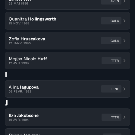
AVEN
29 MAI 1996
Quanitra
Hollingsworth
GALA
15 NOV. 1988
Zofia
Hruscakova
GALA
12 JANV. 1995
Megan Nicole
Huff
TTTR
17 AVR. 1996
I
Alina
Iagupova
FENE
09 FÉVR. 1992
J
Ilze
Jakobsone
TTTR
19 AVR. 1994