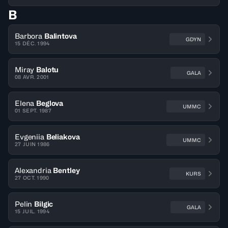
B
Barbora
Balintova
GDYN
15 DÉC. 1994
Miray
Balotu
GALA
08 AVR. 2001
Elena
Beglova
UMMC
01 SEPT. 1987
Evgeniia
Beliakova
UMMC
27 JUIN 1986
Alexandria
Bentley
KURS
27 OCT. 1990
Pelin
Bilgic
GALA
15 JUIL. 1994