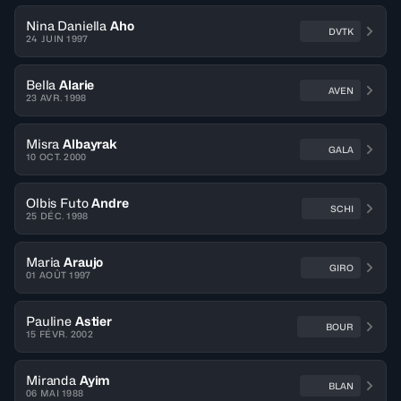
Nina Daniella
Aho
DVTK
24 JUIN 1997
Bella
Alarie
AVEN
23 AVR. 1998
Misra
Albayrak
GALA
10 OCT. 2000
Olbis Futo
Andre
SCHI
25 DÉC. 1998
Maria
Araujo
GIRO
01 AOÛT 1997
Pauline
Astier
BOUR
15 FÉVR. 2002
Miranda
Ayim
BLAN
06 MAI 1988