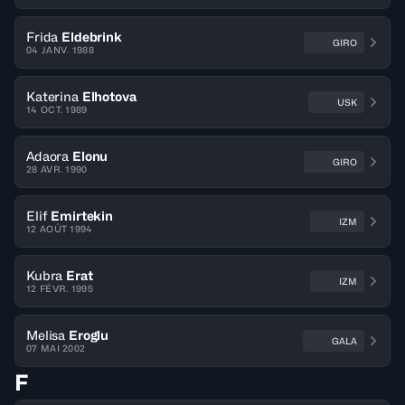
Frida
Eldebrink
GIRO
04 JANV. 1988
Katerina
Elhotova
USK
14 OCT. 1989
Adaora
Elonu
GIRO
28 AVR. 1990
Elif
Emirtekin
IZM
12 AOÛT 1994
Kubra
Erat
IZM
12 FÉVR. 1995
Melisa
Eroglu
GALA
07 MAI 2002
F