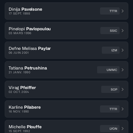
Dinija
Pavelsone
TTTR
17 SEPT. 1998
Pinelopi
Pavlopoulou
SSIC
03 MARS 1996
Defne Melissa
Paylar
IZM
06 JUIN 2001
Tatiana
Petrushina
UMMC
21 JANV. 1990
Virag
Pfeiffer
SOP
02 OCT. 2004
Karline
Pilabere
TTTR
16 NOV. 1990
Michelle
Plouffe
LYON
15 SEPT. 1992