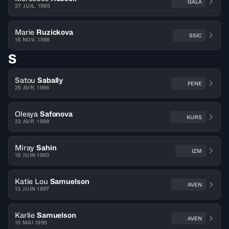
GALA
27 JUIL. 1995
Marie
Ruzickova
SSIC
18 NOV. 1986
S
Satou
Sabally
FENE
25 AVR. 1998
Olesya
Safonova
KURS
22 AVR. 1999
Miray
Sahin
IZM
18 JUIN 1993
Katie Lou
Samuelson
AVEN
13 JUIN 1997
Karlie
Samuelson
AVEN
10 MAI 1995