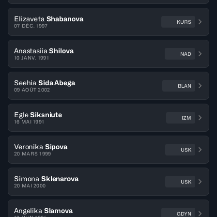
Elizaveta
Shabanova
KURS
07 DÉC. 1997
Anastasiia
Shilova
NAD
10 JANV. 1991
Seehia
Sida Abega
BLAN
09 AOÛT 2002
Egle
Siksniute
IZM
16 MAI 1991
Veronika
Sipova
USK
20 MARS 1999
Simona
Sklenarova
USK
20 MAI 2000
Angelika
Slamova
GDYN