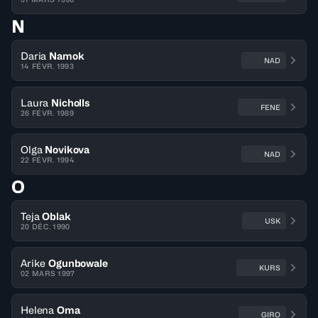
N
Daria
Namok
NAD
14 FÉVR. 1993
Laura
Nicholls
FENE
26 FÉVR. 1989
Olga
Novikova
NAD
22 FÉVR. 1994
O
Teja
Oblak
USK
20 DÉC. 1990
Arike
Ogunbowale
KURS
02 MARS 1997
Helena
Oma
GIRO