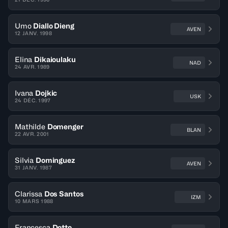
Umo
Diallo Dieng
AVEN
12 JANV. 1998
Elina
Dikaioulaku
NAD
24 AVR. 1989
Ivana
Dojkic
USK
24 DÉC. 1997
Mathilde
Domenger
BLAN
22 AVR. 2001
Silvia
Dominguez
AVEN
31 JANV. 1987
Clarissa
Dos Santos
IZM
10 MARS 1988
Francesca
Dotto