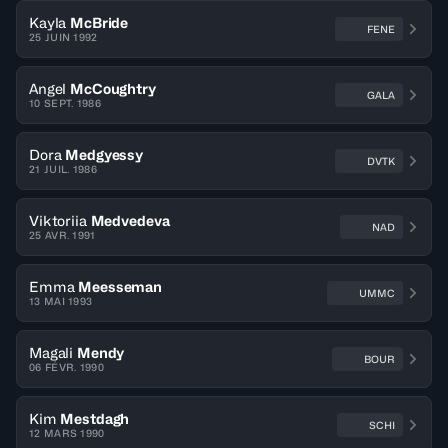
Kayla
McBride
FENE
25 JUIN 1992
Angel
McCoughtry
GALA
10 SEPT. 1986
Dora
Medgyessy
DVTK
21 JUIL. 1986
Viktoriia
Medvedeva
NAD
25 AVR. 1991
Emma
Meesseman
UMMC
13 MAI 1993
Magali
Mendy
BOUR
06 FÉVR. 1990
Kim
Mestdagh
SCHI
12 MARS 1990