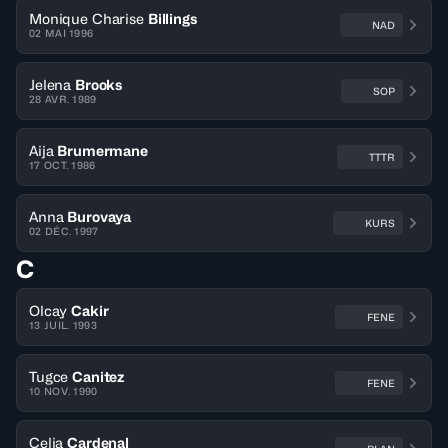
Monique Charise
Billings
NAD
02 MAI 1996
Jelena
Brooks
SOP
28 AVR. 1989
Aija
Brumermane
TTTR
17 OCT. 1986
Anna
Burovaya
KURS
02 DÉC. 1997
C
Olcay
Cakir
FENE
13 JUIL. 1993
Tugce
Canitez
FENE
10 NOV. 1990
Celia
Cardenal