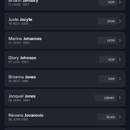
Briann
January
SOP
11 JANV. 1987
Juste
Jocyte
LYON
19 NOV. 2005
Marine
Johannes
LYON
21 JANV. 1995
Glory
Johnson
SOP
27 JUIL. 1990
Brionna
Jones
USK
18 DÉC. 1995
Jonquel
Jones
UMMC
05 JANV. 1994
Nevena
Jovanovic
BLAN
30 JUIN 1990