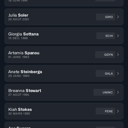
19 JUIN 1994
Julia
Soler
GIRO
20 AOÛT 2001
Giorgia
Sottana
SCHI
15 DÉC. 1988
Artemis
Spanou
GDYN
01 JANV. 1993
Anete
Steinberga
GALA
29 JANV. 1990
Breanna
Stewart
UMMC
27 AOÛT 1994
Kiah
Stokes
FENE
30 MARS 1993