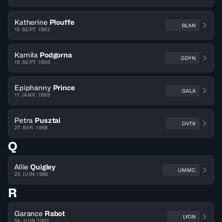
Katherine
Plouffe
BLAN
15 SEPT. 1992
Kamila
Podgorna
GDYN
19 SEPT. 1996
Epiphanny
Prince
GALA
11 JANV. 1988
Petra
Pusztai
DVTK
27 AVR. 1999
Q
Allie
Quigley
UMMC
20 JUIN 1986
R
Garance
Rabot
LYON
04 JUIN 2002