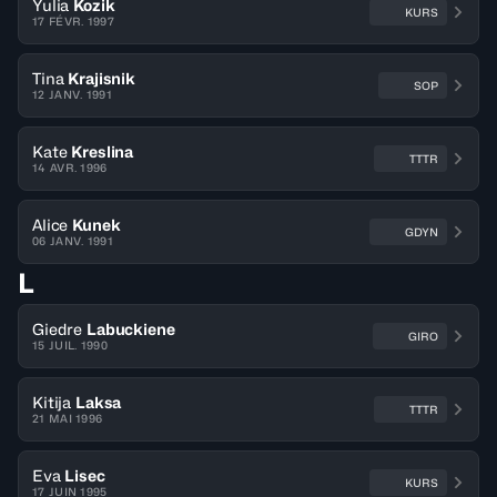
Yulia
Kozik
KURS
17 FÉVR. 1997
Tina
Krajisnik
SOP
12 JANV. 1991
Kate
Kreslina
TTTR
14 AVR. 1996
Alice
Kunek
GDYN
06 JANV. 1991
L
Giedre
Labuckiene
GIRO
15 JUIL. 1990
Kitija
Laksa
TTTR
21 MAI 1996
Eva
Lisec
KURS
17 JUIN 1995