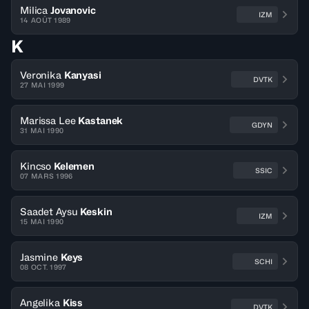
Milica
Jovanovic
IZM
14 AOÛT 1989
K
Veronika
Kanyasi
DVTK
27 MAI 1999
Marissa Lee
Kastanek
GDYN
31 MAI 1990
Kincso
Kelemen
SSIC
07 MARS 1996
Saadet Aysu
Keskin
IZM
15 MAI 1990
Jasmine
Keys
SCHI
08 OCT. 1997
Angelika
Kiss
DVTK