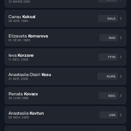
12 MARS 2001
Cansu
Koksal
GALA
28 AVR. 1994
Elizaveta
Komarova
NAD
01 FÉVR. 1995
Ieva
Korzane
TTTR
11 DÉC. 2003
Anastasiia Olairi
Kosu
KURS
21 AVR. 2005
Renata
Kovacs
SSIC
29 JUIN 1999
Anastasiia
Kovtun
USK
02 NOV. 2002