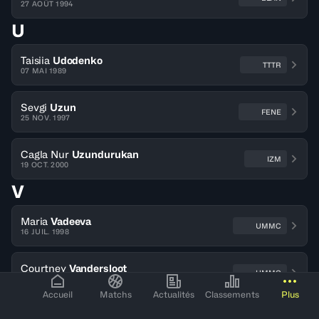
27 AOÛT 1994
U
Taisiia
Udodenko
TTTR
07 MAI 1989
Sevgi
Uzun
FENE
25 NOV. 1997
Cagla Nur
Uzundurukan
IZM
19 OCT. 2000
V
Maria
Vadeeva
UMMC
16 JUIL. 1998
Courtney
Vandersloot
UMMC
08 FÉVR. 1989
Accueil
Matchs
Actualités
Classements
Plus
Kamilla
Varga