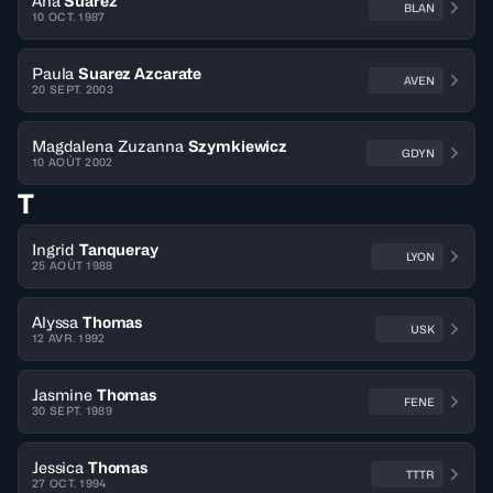
Ana
Suarez
BLAN
10 OCT. 1987
Paula
Suarez Azcarate
AVEN
20 SEPT. 2003
Magdalena Zuzanna
Szymkiewicz
GDYN
10 AOÛT 2002
T
Ingrid
Tanqueray
LYON
25 AOÛT 1988
Alyssa
Thomas
USK
12 AVR. 1992
Jasmine
Thomas
FENE
30 SEPT. 1989
Jessica
Thomas
TTTR
27 OCT. 1994