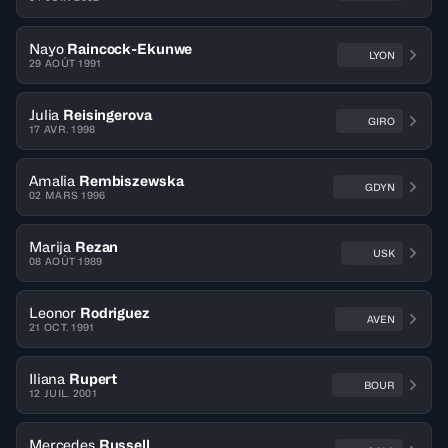
Nayo
Raincock-Ekunwe
LYON
29 AOÛT 1991
Julia
Reisingerova
GIRO
17 AVR. 1998
Amalia
Rembiszewska
GDYN
02 MARS 1996
Marija
Rezan
USK
08 AOÛT 1989
Leonor
Rodriguez
AVEN
21 OCT. 1991
Iliana
Rupert
BOUR
12 JUIL. 2001
Mercedes
Russell