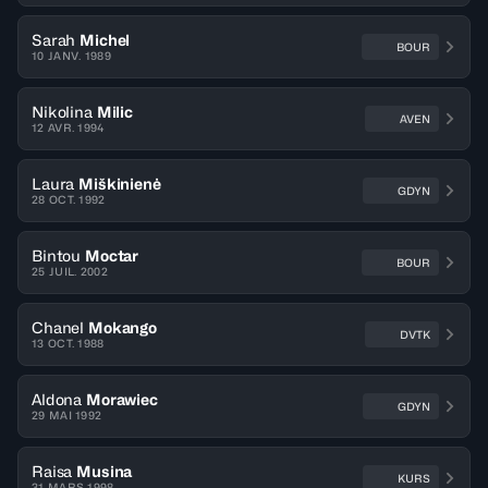
Sarah
Michel
BOUR
10 JANV. 1989
Nikolina
Milic
AVEN
12 AVR. 1994
Laura
Miškinienė
GDYN
28 OCT. 1992
Bintou
Moctar
BOUR
25 JUIL. 2002
Chanel
Mokango
DVTK
13 OCT. 1988
Aldona
Morawiec
GDYN
29 MAI 1992
Raisa
Musina
KURS
31 MARS 1998