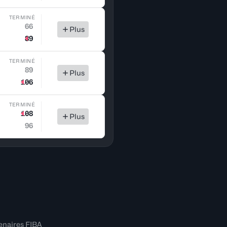
TERMINÉ
66
Plus
89
TERMINÉ
89
Plus
106
TERMINÉ
108
Plus
96
enaires FIBA