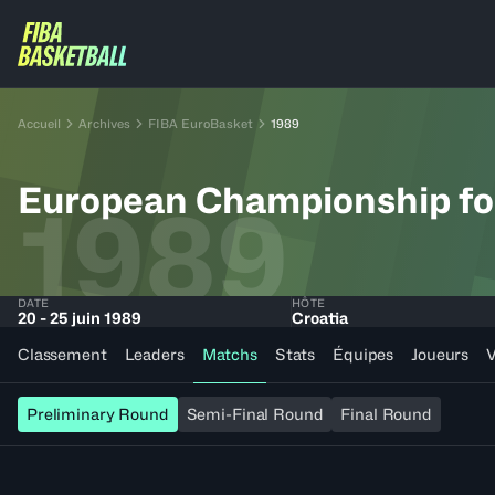
Accueil
Archives
FIBA EuroBasket
1989
European Championship f
1989
DATE
HÔTE
20 - 25 juin 1989
Croatia
Classement
Leaders
Matchs
Stats
Équipes
Joueurs
V
Preliminary Round
Semi-Final Round
Final Round