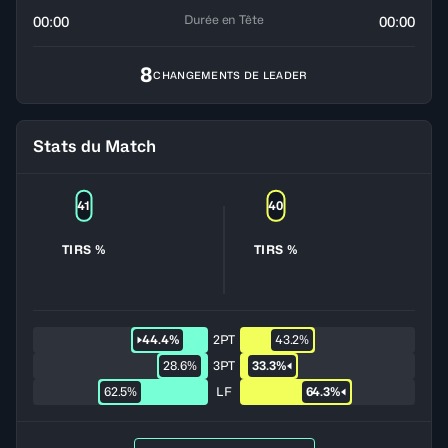
Durée en Tête
00:00
00:00
8
CHANGEMENTS DE LEADER
Stats du Match
41
40
TIRS %
TIRS %
44.4%
2PT
43.2%
28.6%
3PT
33.3%
62.5%
LF
64.3%