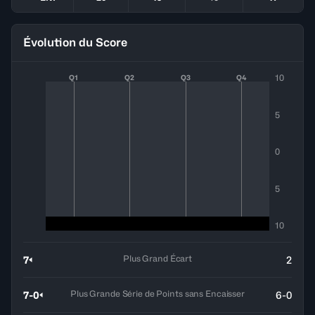
Évolution du Score
10
Q1
Q2
Q3
Q4
5
0
5
10
Plus Grand Écart
7
2
Plus Grande Série de Points sans Encaisser
7-0
6-0