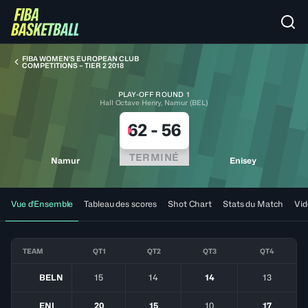
FIBA WOMEN’S EUROPEAN CLUB
COMPETITIONS – TIER 2 2018
PLAY-OFF ROUND 1
Hall Octave Henry, Namur (BEL)
62
-
56
TERMINÉ
Namur
Enisey
Vue d'Ensemble
Tableau des scores
Shot Chart
Stats du Match
Vid
TEAM
QT1
QT2
QT3
QT4
BELN
15
14
14
13
ENI
20
15
10
17