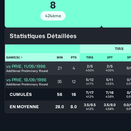
8
424ème
Statistiques Détaillées
TIRS
GAME(S)
MIN
PTS
TIRS
2PT
3P
vs
PRIE
,
11/09/1996
2/5
2/5
21
4
0/
40.0%
40.0%
Additional Preliminary Round
vs
PRIE
,
18/09/1996
5/12
5/11
0/
35
12
41.7%
45.5%
0.
Additional Preliminary Round
7/17
7/16
0/
CUMULÉS
56
16
41.2%
43.8%
0.
3.5/8.5
3.5/8.0
0.0/
EN MOYENNE
28.0
8.0
41.2%
43.8%
0.