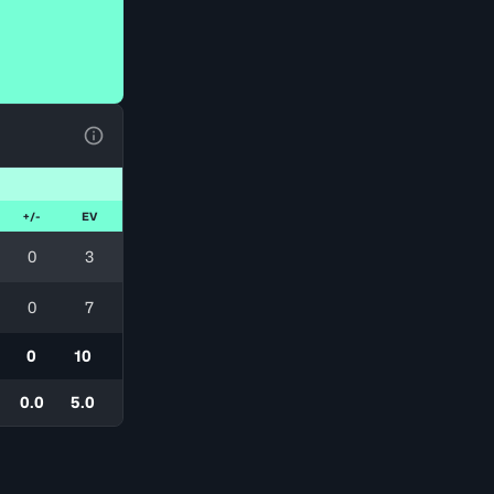
Voir la Légende du Tableau
+/-
EV
0
3
0
7
0
10
0.0
5.0