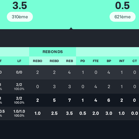
3.5
0.5
310ème
621ème
REBONDS
T
LF
REBO
REBD
REB
PD
FTE
BP
INT
CT
2
2
4
1
0
4
1
0
0
0/0
1
2/2
0
3
3
0
4
2
1
0
0%
100.0%
1
2/2
2
5
7
1
4
6
2
0
0%
100.0%
0.5
1.0/1.0
1.0
2.5
3.5
0.5
2.0
3.0
1.0
0.0
0%
100.0%