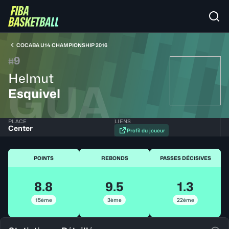
COCABA U14 CHAMPIONSHIP 2016
9
#
Helmut
GUA
Esquivel
PLACE
LIENS
Center
Profil du joueur
POINTS
REBONDS
PASSES DÉCISIVES
8.8
9.5
1.3
15ème
3ème
22ème