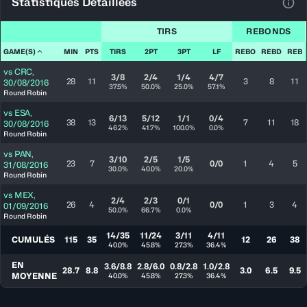
Statistiques Détaillées
Voir
TIRS
REBONDS
GAME(S)
MIN
PTS
TIRS
2PT
3PT
LF
REBO
REBD
REB
vs
CRC
,
3/8
2/4
1/4
4/7
28
11
3
8
11
30/08/2016
37.5%
50.0%
25.0%
57.1%
Round Robin
vs
ESA
,
6/13
5/12
1/1
0/4
38
13
7
11
18
30/08/2016
46.2%
41.7%
100.0%
0.0%
Round Robin
vs
PAN
,
3/10
2/5
1/5
23
7
0/0
1
4
5
31/08/2016
30.0%
40.0%
20.0%
Round Robin
vs
MEX
,
2/4
2/3
0/1
26
4
0/0
1
3
4
01/09/2016
50.0%
66.7%
0.0%
Round Robin
14/35
11/24
3/11
4/11
CUMULÉS
115
35
12
26
38
40.0%
45.8%
27.3%
36.4%
EN
3.6/8.8
2.8/6.0
0.8/2.8
1.0/2.8
28.7
8.8
3.0
6.5
9.5
MOYENNE
40.0%
45.8%
27.3%
36.4%