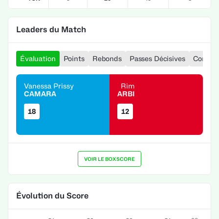
Leaders du Match
Évaluation
Points
Rebonds
Passes Décisives
Contre
Vanessa Prissy
Rim
CAMARA
ARBI
18
12
VOIR LE BOXSCORE
Évolution du Score