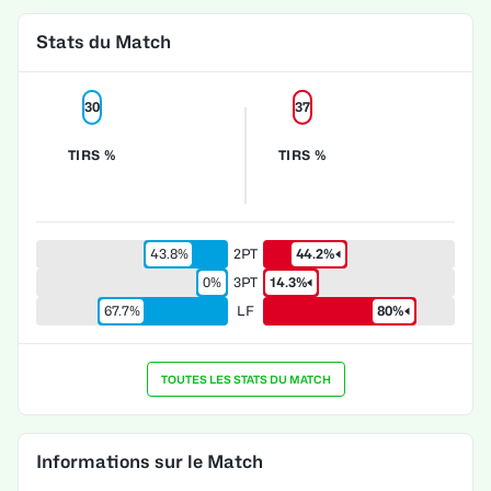
Stats du Match
30
37
TIRS %
TIRS %
43.8%
2PT
44.2%
0%
3PT
14.3%
67.7%
LF
80%
TOUTES LES STATS DU MATCH
Informations sur le Match