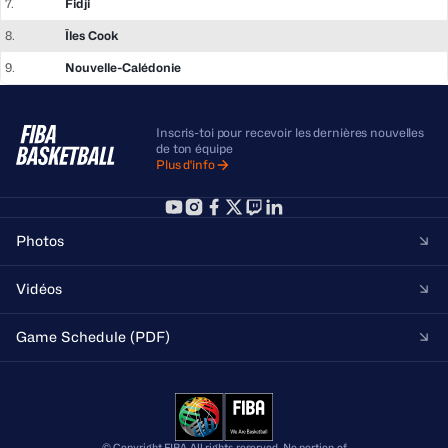
7.
Fidji
8.
Îles Cook
9.
Nouvelle-Calédonie
Inscris-toi pour recevoir les dernières nouvelles
de ton équipe
Plus d'info
Photos
Vidéos
Game Schedule (PDF)
© Copyright FIBA All rights reserved. No portion of