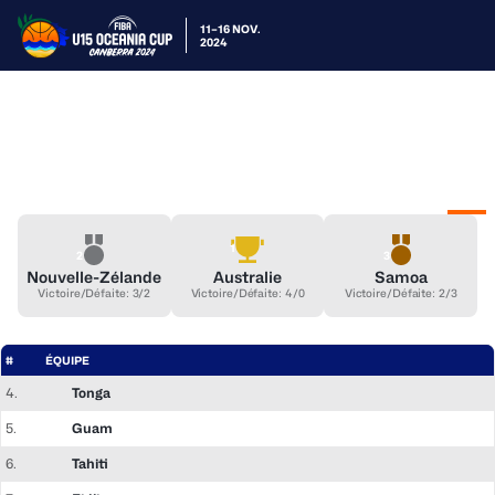
11–16 NOV.
2024
Classement Final
Game Schedule (PDF)
Phase de groupe
Matchs de Class.
Quarts de Finale
Bracket
Class
1
2
3
Nouvelle-Zélande
Australie
Samoa
Victoire/Défaite: 3/2
Victoire/Défaite: 4/0
Victoire/Défaite: 2/3
#
ÉQUIPE
4.
Tonga
5.
Guam
6.
Tahiti