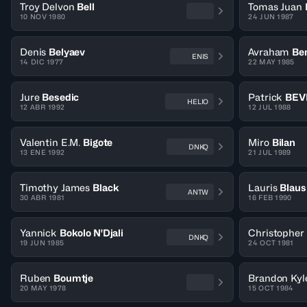
Troy Delvon
Bell
Tomas Juan
10 NOV 1980
24 JUN 1987
Denis
Belyaev
Avraham
Be
ENIS
14 DIC 1977
22 MAY 1985
Jure
Besedic
Patrick
BEV
HELIO
12 ABR 1992
12 JUL 1988
Valentin E.M.
Bigote
Miro
Bilan
DNKQ
13 ENE 1992
21 JUL 1989
Timothy James
Black
Lauris
Blaus
ANTW
30 ABR 1981
16 FEB 1990
Yannick
Bokolo N'Djali
Christopher
DNKQ
19 JUN 1985
24 OCT 1981
Ruben
Boumtje
Brandon Kyl
20 MAY 1978
15 OCT 1984