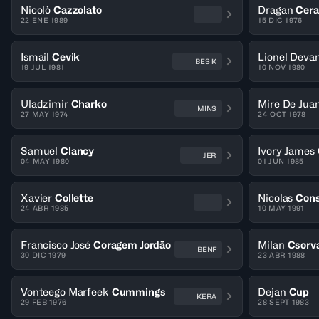
Nicolò
Cazzolato
Dragan
Cera
22 ENE 1989
15 DIC 1976
Ismail
Cevik
Lionel Deva
BESIK
19 JUL 1981
10 NOV 1980
Uladzimir
Charko
Mire De Jua
MINS
27 MAY 1974
24 OCT 1978
Samuel
Clancy
Ivory James
JER
04 MAY 1980
01 JUN 1985
Xavier
Collette
Nicolas
Cons
24 ABR 1985
10 MAY 1991
Francisco José
Coragem Jordão
Milan
Csorv
BENF
30 DIC 1979
23 ABR 1988
Vonteego Marfeek
Cummings
Dejan
Cup
KERA
29 FEB 1976
28 SEPT 1983