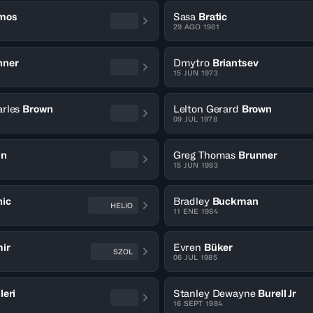
mos
Sasa
Bratic
29 AGO 1981
nner
Dmytro
Briantsev
15 JUN 1973
rles
Brown
Lelton Gerard
Brown
09 JUL 1978
un
Greg Thomas
Brunner
15 JUN 1983
ic
Bradley
Buckman
HELIO
11 ENE 1984
ir
Evren
Büker
SZOL
06 JUL 1985
leri
Stanley Dewayne
Burell Jr
16 SEPT 1984