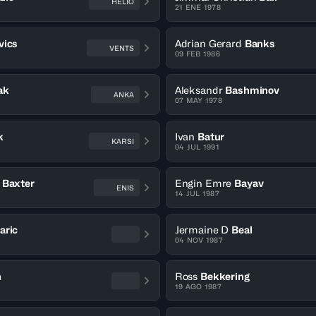
HELIO
21 ENE 1978
vics
Adrian Gerard
Banks
VENTS
09 FEB 1986
ak
Aleksandr
Bashminov
ANKA
07 MAY 1978
k
Ivan
Batur
KARSI
04 JUL 1991
Baxter
Engin Emre
Bayav
ENIS
14 JUL 1987
aric
Jermaine D
Beal
04 NOV 1987
n
Ross
Bekkering
19 AGO 1987