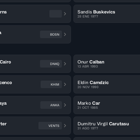
rns
Sandis
Buskevics
28 ENE 1977
a
BOSN
Cairo
Onur
Calban
DNKQ
13 ABR 1993
icenco
Eldin
Camdzic
KHIM
20 NOV 1990
aya
Marko
Car
ANKA
21 OCT 1985
ter
Dumitru Virgil
Carutasu
VENTS
31 AGO 1977