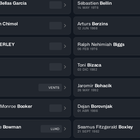
Bellas Garcia
Sébastien
Bellin
14 MAY 1978
n Chimol
Arturs
Berzins
12 JUN 1988
ERLEY
Ralph Nehimiah
Biggs
06 FEB 1976
Toni
Bizaca
03 DIC 1982
Jaromir
Bohacik
VENTS
26 MAY 1992
 Monroe
Booker
Dejan
Borovnjak
01 ABR 1986
e
Bowman
Seamus Fitzgerald
Boxley
LUKO
21 SEPT 1982