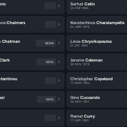
nic
Serhat
Cetin
23 FEB 1986
nna
Chalmers
Konstantinos
Charalampidis
04 ABR 1976
n
Chatman
Linos
Chrysikopoulos
BESIK
01 DIC 1992
Clark
Jerome
Coleman
SZOL
30 NOV 1979
tantinou
Christopher
Copeland
17 MAR 1984
asi
Gino
Cuccarolo
SZOL
26 NOV 1987
Ramel
Curry
17 ABR 1980