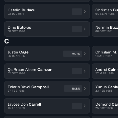
Catalin
Burlacu
Christian
Bu
03 JUL 1977
04 SEPT 1985
Dino
Butorac
Nermin
Buz
08 OCT 1990
06 OCT 1991
C
Justin
Cage
Chrislain M.
MONS
26 JUN 1985
18 AGO 1991
Qa'Rraan Aleem
Calhoun
Andrei
Caln
02 OCT 1986
27 MAR 1986
Folarin Yavoi
Campbell
Yunus
Cank
BONN
27 FEB 1986
23 FEB 1985
Jaycee Don
Carroll
Demond
Car
16 ABR 1983
25 OCT 1986