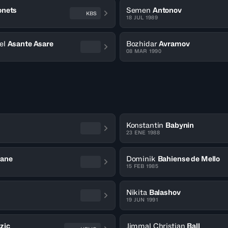
onets
Semen
Antonov
KBS
18 JUL 1989
el
Asante Asare
Bozhidar
Avramov
08 MAR 1990
Konstantin
Babynin
23 ENE 1988
iane
Dominik
Bahiense de Mello
15 FEB 1985
Nikita
Balashov
19 JUN 1991
zic
Jimmal Christian
Ball