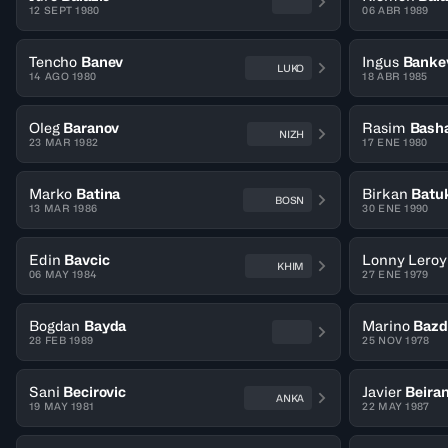
12 SEPT 1980
06 ABR 1989
Tencho
Banev
Ingus
Banke
LUKO
14 AGO 1980
18 ABR 1985
Oleg
Baranov
Rasim
Bash
NIZH
23 MAR 1982
17 ENE 1980
Marko
Batina
Birkan
Batu
BOSN
13 MAR 1986
30 ENE 1990
Edin
Bavcic
Lonny Leroy
KHIM
06 MAY 1984
27 ENE 1979
Bogdan
Bayda
Marino
Bazd
28 FEB 1989
25 NOV 1978
Sani
Becirovic
Javier
Beira
ANKA
19 MAY 1981
22 MAY 1987