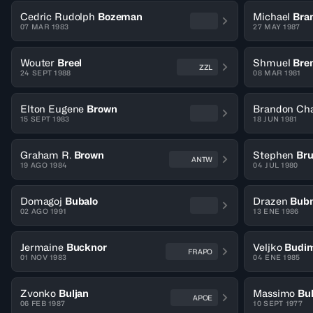
Cedric Rudolph
Bozeman
Michael
Bra
07 MAR 1983
27 MAY 1987
Wouter
Breel
Shmuel
Bre
ZZL
24 SEPT 1988
08 MAR 1981
Elton Eugene
Brown
Brandon Cha
15 SEPT 1983
18 JUN 1981
Graham R.
Brown
Stephen
Br
ANTW
19 AGO 1984
04 JUL 1980
Domagoj
Bubalo
Drazen
Bubn
02 AGO 1991
13 ENE 1986
Jermaine
Bucknor
Veljko
Budim
FRAPO
01 NOV 1983
04 ENE 1985
Zvonko
Buljan
Massimo
Bul
APOE
06 FEB 1987
10 SEPT 1977