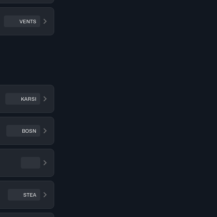
VENTS
KARSI
BOSN
STEA