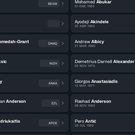
Mohamed
Abukar
BESIK
01 ENE 1985
Ayodeji
Akindele
02 ABR 1983
omedah-Grant
Andrew
Albicy
DNKQ
21 MAR 1990
ksic
Demetrius Darnell
Alexander
NIZH
03 NOV 1975
y
Giorgos
Anastasiadis
ANKA
13 MAY 1977
ian
Anderson
Rashad
Anderson
ZZL
09 NOV 1983
driukaitis
Pero
Antić
APOE
29 JUL 1982