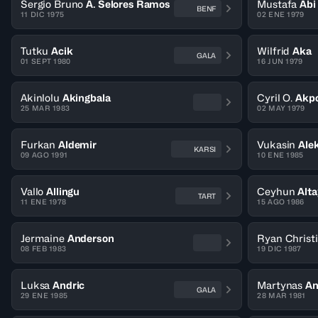
Sergio Bruno
A. Selores Ramos
Mustafa
Abi
BENF
11 DIC 1975
02 ENE 1979
Tutku
Acik
Wilfrid
Aka
GALA
01 SEPT 1980
16 JUN 1979
Akinlolu
Akingbala
Cyril O.
Akp
25 MAR 1983
02 MAY 1979
Furkan
Aldemir
Vukasin
Ale
KARSI
09 AGO 1991
10 ENE 1985
Vallo
Allingu
Ceyhun
Alta
TART
11 ENE 1978
15 AGO 1986
Jermaine
Anderson
Ryan Christ
08 FEB 1983
19 DIC 1987
Luksa
Andric
Martynas
An
GALA
29 ENE 1985
28 MAR 1981