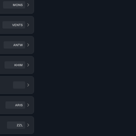
MONS
VENTS
ANTW
KHIM
ARIS
ZZL