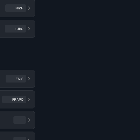
NIZH
LUKO
ENIS
FRAPO