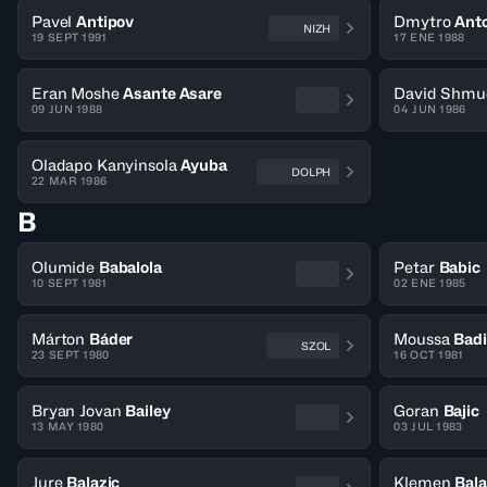
Pavel
Antipov
Dmytro
Ant
NIZH
19 SEPT 1991
17 ENE 1988
Eran Moshe
Asante Asare
David Shmu
09 JUN 1988
04 JUN 1986
Oladapo Kanyinsola
Ayuba
DOLPH
22 MAR 1986
B
Olumide
Babalola
Petar
Babic
10 SEPT 1981
02 ENE 1985
Márton
Báder
Moussa
Bad
SZOL
23 SEPT 1980
16 OCT 1981
Bryan Jovan
Bailey
Goran
Bajic
13 MAY 1980
03 JUL 1983
Jure
Balazic
Klemen
Bala