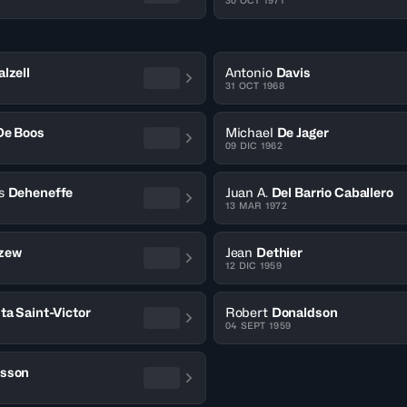
30 OCT 1971
alzell
Antonio
Davis
31 OCT 1968
De Boos
Michael
De Jager
09 DIC 1962
s
Deheneffe
Juan A.
Del Barrio Caballero
13 MAR 1972
zew
Jean
Dethier
12 DIC 1959
ta Saint-Victor
Robert
Donaldson
04 SEPT 1959
sson