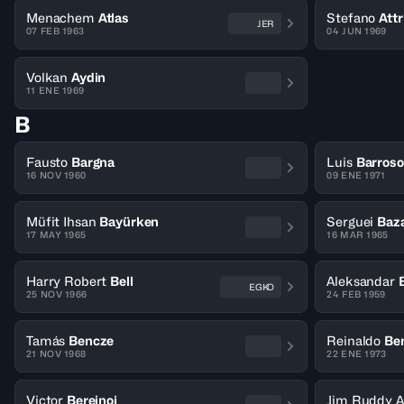
Menachem
Atlas
Stefano
Attr
JER
07 FEB 1963
04 JUN 1969
Volkan
Aydin
11 ENE 1969
B
Fausto
Bargna
Luis
Barroso
16 NOV 1960
09 ENE 1971
Müfit Ihsan
Bayürken
Serguei
Baza
17 MAY 1965
16 MAR 1965
Harry Robert
Bell
Aleksandar
EGKO
25 NOV 1966
24 FEB 1959
Tamás
Bencze
Reinaldo
Ben
21 NOV 1968
22 ENE 1973
Victor
Berejnoi
Jim Ruddy A