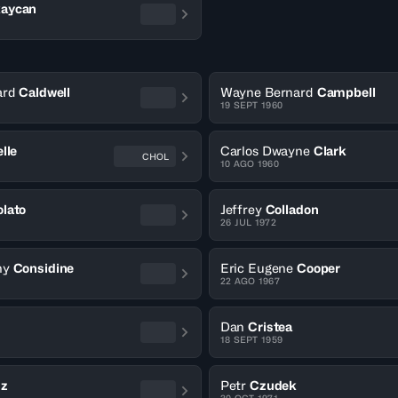
aycan
ard
Caldwell
Wayne Bernard
Campbell
19 SEPT 1960
lle
Carlos Dwayne
Clark
CHOL
10 AGO 1960
lato
Jeffrey
Colladon
26 JUL 1972
ny
Considine
Eric Eugene
Cooper
22 AGO 1967
Dan
Cristea
18 SEPT 1959
uz
Petr
Czudek