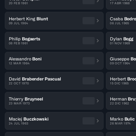
20 FEB 1961
17 ABR 1968
Herbert King
Blunt
Csaba
Bodro
09 JUL 1964
06 JUL 1965
Philip
Bogaerts
Dylan
Bogg
08 FEB 1961
01 NOV 1969
Alessandro
Boni
Giuseppe
Bo
12 MAR 1964
09 OCT 1964
David
Brabender Pascual
Herbert
Bro
22 OCT 1970
15 DIC 1965
Thierry
Bruyneel
Herman
Bru
23 MAR 1973
22 DIC 1962
Maciej
Buczkowski
Marko
Bulic
24 JUL 1963
26 MAR 1974