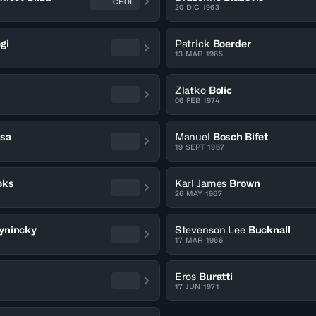
CHOL
20 DIC 1963
gi
Patrick
Boerder
13 MAR 1965
Zlatko
Bolic
06 FEB 1974
sa
Manuel
Bosch Bifet
19 SEPT 1967
oks
Karl James
Brown
26 MAY 1967
ynincky
Stevenson Lee
Bucknall
17 MAR 1966
Eros
Buratti
17 JUN 1971