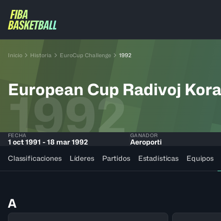
Inicio
Historia
EuroCup Challenge
1992
European Cup Radivoj Kor
1992
FECHA
GANADOR
1 oct 1991 - 18 mar 1992
Aeroporti
Classificaciones
Líderes
Partidos
Estadísticas
Equipos
A