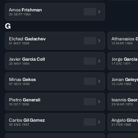
Amos
Frishman
20 SEPT 1964
G
Elchad
Gadachev
Athanasios
G
01 MAY 1968
10 MAR 1969
Javier
Garcia Coll
Jorge
Garcia
20 MAY 1964
17 DIC 1971
Minas
Gekos
Jonan
Geley
07 NOV 1959
10 JUN 1965
Pietro
Generali
Ioannis
Geor
19 OCT 1958
29 MAR 1973
Carlos
Gil Gomez
Angelo
Gilar
30 ENE 1967
21 FEB 1966