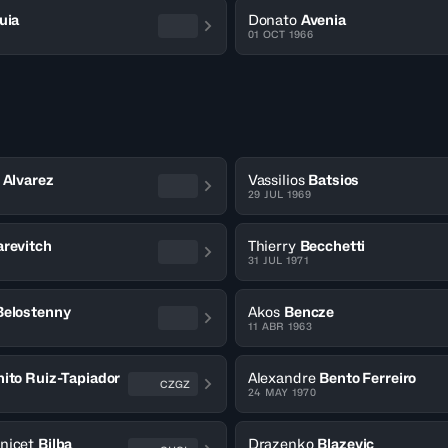
uia
Donato
Avenia
01 OCT 1966
 Alvarez
Vassilios
Batsios
29 JUL 1969
revitch
Thierry
Becchetti
31 JUL 1971
Belostenny
Akos
Bencze
11 ABR 1963
ito Ruiz-Tapiador
Alexandre
Bento Ferreiro
CZGZ
24 MAY 1970
nicet
Bilba
Drazenko
Blazevic