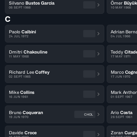
Silvano
Bustos Garcia
Ömer
Büyük
06 SEPT 1966
10 MAY 1966
C
Paolo
Calbini
Adrian Bern
24 JUL 1972
04 JUL 1966
Dmitri
Chakouline
Teddy
Citade
11 MAY 1968
17 MAY 1971
Richard Lee
Coffey
Marco
Cogno
02 SEPT 1965
17 JUN 1970
Mike
Collins
Mark Antho
16 JUN 1961
01 SEPT 1967
Bruno
Coqueran
Ario
Costa
CHOL
19 JUN 1970
26 SEPT 1961
Davide
Croce
Zoran
Curg