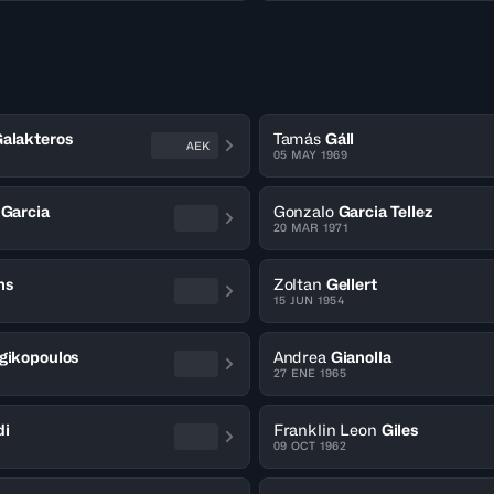
alakteros
Tamás
Gáll
AEK
05 MAY 1969
 Garcia
Gonzalo
Garcia Tellez
20 MAR 1971
ns
Zoltan
Gellert
15 JUN 1954
gikopoulos
Andrea
Gianolla
27 ENE 1965
di
Franklin Leon
Giles
09 OCT 1962