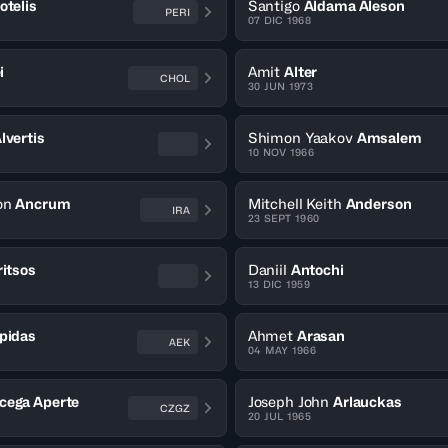
otelis
Santigo
Aldama Aleson
PERI
07 DIC 1968
i
Amit
Alter
CHOL
30 JUN 1973
lvertis
Shimon Yaakov
Amsalem
10 NOV 1966
on
Ancrum
Mitchell Keith
Anderson
IRA
23 SEPT 1960
itsos
Daniil
Antochi
13 DIC 1959
pidas
Ahmet
Arasan
AEK
04 MAY 1966
cega Aperte
Joseph John
Arlauckas
CZGZ
20 JUL 1965