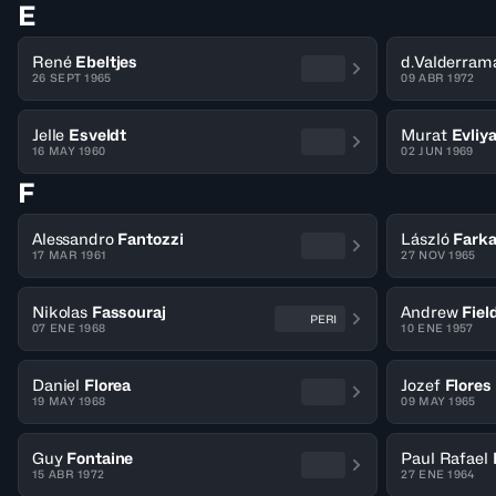
E
René
Ebeltjes
d.Valderram
26 SEPT 1965
09 ABR 1972
Jelle
Esveldt
Murat
Evliy
16 MAY 1960
02 JUN 1969
F
Alessandro
Fantozzi
László
Fark
17 MAR 1961
27 NOV 1965
Nikolas
Fassouraj
Andrew
Fiel
PERI
07 ENE 1968
10 ENE 1957
Daniel
Florea
Jozef
Flores
19 MAY 1968
09 MAY 1965
Guy
Fontaine
Paul Rafael
15 ABR 1972
27 ENE 1964