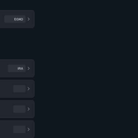
EGKO
IRA