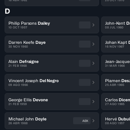
16 ABR 1962
20 OCT 1970
D
Philip Parsons
Dailey
John-Kent
D
10 OCT 1957
08 JUL 1960
Darren Keefe
Daye
Johan Kapt
30 NOV 1960
16 NOV 1967
Alain
Defraigne
Jean-Jacque
21 FEB 1968
31 MAR 1966
Vincent Joseph
Del Negro
Plamen
Des
09 AGO 1966
25 ABR 1965
George Ellis
Devone
Carlos
Dicen
21 FEB 1959
27 AGO 1965
Michael John
Doyle
Hervé
Dubui
AEK
26 ABR 1968
08 AGO 1957