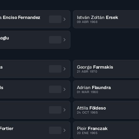
a
Enciso Fernandez
István Zoltán
Ersek
09 ABR 1968
aoglu
as
George
Farmakis
21 ABR 1970
ds
Adrian
Flaundra
01 MAR 1960
Attila
Földeso
24 OCT 1965
Fortier
Pioir
Franczak
20 ENE 1965