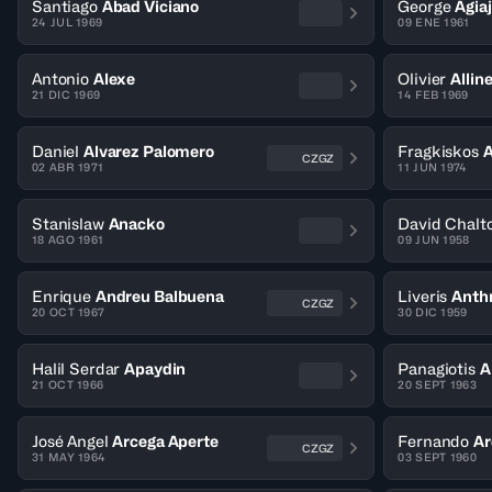
Santiago
Abad Viciano
George
Agiaj
24 JUL 1969
09 ENE 1961
Antonio
Alexe
Olivier
Alline
21 DIC 1969
14 FEB 1969
Daniel
Alvarez Palomero
Fragkiskos
A
CZGZ
02 ABR 1971
11 JUN 1974
Stanislaw
Anacko
David Chalt
18 AGO 1961
09 JUN 1958
Enrique
Andreu Balbuena
Liveris
Anthr
CZGZ
20 OCT 1967
30 DIC 1959
Halil Serdar
Apaydin
Panagiotis
A
21 OCT 1966
20 SEPT 1963
José Angel
Arcega Aperte
Fernando
Ar
CZGZ
31 MAY 1964
03 SEPT 1960