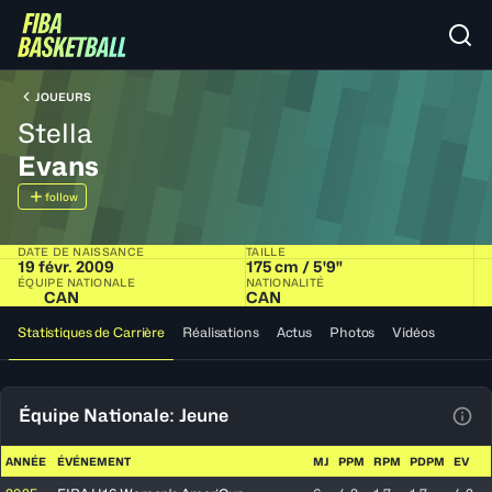
JOUEURS
Stella
Evans
follow
DATE DE NAISSANCE
TAILLE
19 févr. 2009
175 cm / 5'9"
ÉQUIPE NATIONALE
NATIONALITÉ
CAN
CAN
Statistiques de Carrière
Réalisations
Actus
Photos
Vidéos
Équipe Nationale: Jeune
Voir
ANNÉE
ÉVÉNEMENT
MJ
PPM
RPM
PDPM
EV