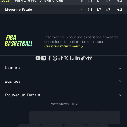
2025
FIBA U16 Women's AmeriCup
6
4.3
1.7
1.7
4.2
Moyenne Totale
-
4.3
1.7
1.7
4.2
Inscrivez-vous pour une expérience améliorée
et des fonctionnalités personnalisée
S'inscrire maintenant
Joueurs
Équipes
Trouver un Terrain
Partenaires FIBA