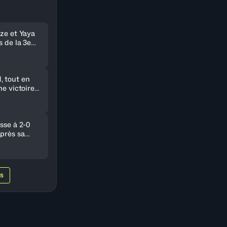
nze et Yaya
s de la 3e
 tout en
ne victoire
e Nigeria
sse à 2-0
près sa
gypte
WS