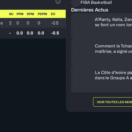
FIBA Basketball
Voir la Légende du Tableau
Dernières Actus
MJ
PPM
RPM
PDPM
EV
A’Ranty, Keita, Ze
de
2
0
0
0
-0.5
se font un nom lor
journée
-
0.0
0.0
0.0
-0.5
Comment le Tchad,
maîtrise, a signé u
historique contre l
La Côte d'Ivoire pa
dans le Groupe A a
victoire contre l'É
VOIR TOUTES LES NE