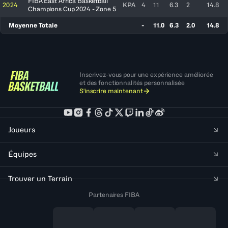
FIBA East Africa Basketball
2024
KPA
4
11
6.3
2
14.8
Champions Cup 2024 - Zone 5
Moyenne Totale
-
11.0
6.3
2.0
14.8
Inscrivez-vous pour une expérience améliorée
et des fonctionnalités personnalisée
S'inscrire maintenant
Joueurs
Équipes
Trouver un Terrain
Partenaires FIBA