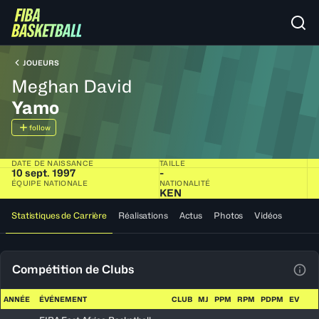
JOUEURS
Meghan David
Yamo
follow
DATE DE NAISSANCE
TAILLE
10 sept. 1997
-
ÉQUIPE NATIONALE
NATIONALITÉ
KEN
Statistiques de Carrière
Réalisations
Actus
Photos
Vidéos
Compétition de Clubs
Voir
ANNÉE
ÉVÉNEMENT
CLUB
MJ
PPM
RPM
PDPM
EV