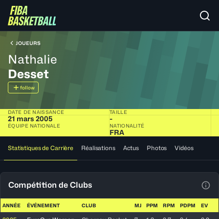
JOUEURS
Nathalie
Desset
follow
DATE DE NAISSANCE
TAILLE
21 mars 2005
-
ÉQUIPE NATIONALE
NATIONALITÉ
FRA
Statistiques de Carrière
Réalisations
Actus
Photos
Vidéos
Compétition de Clubs
Voir
ANNÉE
ÉVÉNEMENT
CLUB
MJ
PPM
RPM
PDPM
EV