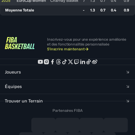
2025
EuroCup Women
Charnay Basket
7
1.3
0.7
0.4
0.9
Moyenne Totale
-
1.3
0.7
0.4
0.9
Inscrivez-vous pour une expérience améliorée
et des fonctionnalités personnalisée
S'inscrire maintenant
Joueurs
Équipes
Trouver un Terrain
Partenaires FIBA