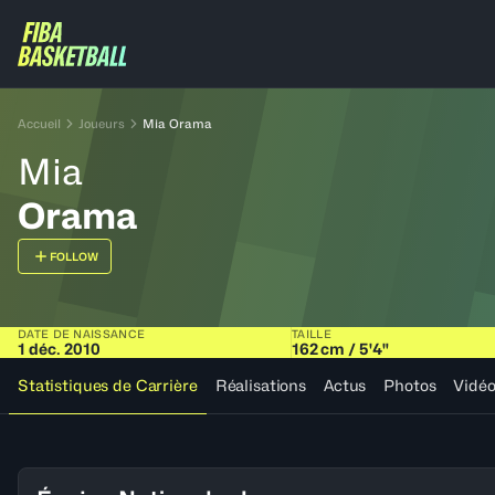
Accueil
Joueurs
Mia Orama
Mia
Orama
FOLLOW
DATE DE NAISSANCE
TAILLE
1 déc. 2010
162 cm / 5'4"
Statistiques de Carrière
Réalisations
Actus
Photos
Vidé