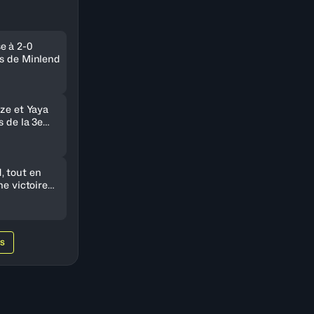
e à 2-0
ts de Minlend
nze et Yaya
s de la 3e
 tout en
ne victoire
e Nigeria
WS