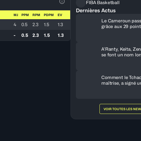
FIBA Basketball
Voir la Légende du Tableau
Dernières Actus
MJ
PPM
RPM
PDPM
EV
Le Cameroun pass
4
0.5
2.3
1.5
1.3
grâce aux 29 poin
-
0.5
2.3
1.5
1.3
A’Ranty, Keita, Ze
se font un nom lor
journée
Comment le Tchad,
maîtrise, a signé u
historique contre l
VOIR TOUTES LES NE