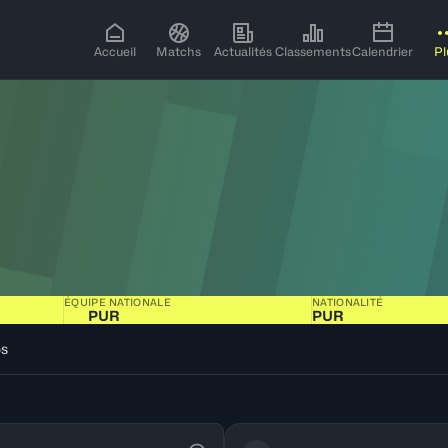
Accueil
Matchs
Actualités
Classements
Calendrier
Pl
ÉQUIPE NATIONALE
NATIONALITÉ
PUR
PUR
os