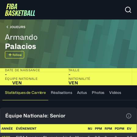
JOUEURS
Armando
Palacios
follow
DATE DE NAISSANCE
TAILLE
-
-
ÉQUIPE NATIONALE
NATIONALITÉ
VEN
VEN
Statistiques de Carrière
Réalisations
Actus
Photos
Vidéos
Équipe Nationale: Senior
Voir
ANNÉE
ÉVÉNEMENT
MJ
PPM
RPM
PDPM
EV