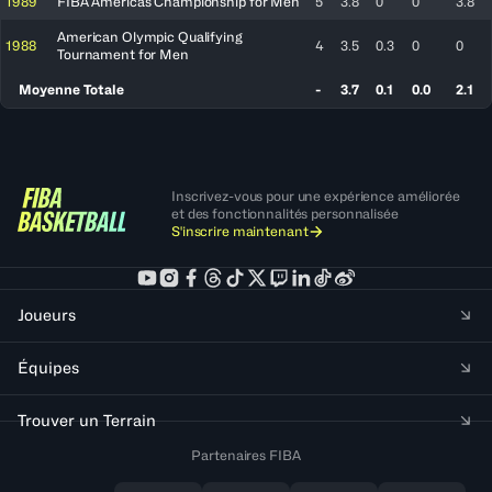
1989
FIBA Americas Championship for Men
5
3.8
0
0
3.8
American Olympic Qualifying
1988
4
3.5
0.3
0
0
Tournament for Men
Moyenne Totale
-
3.7
0.1
0.0
2.1
Inscrivez-vous pour une expérience améliorée
et des fonctionnalités personnalisée
S'inscrire maintenant
Joueurs
Équipes
Trouver un Terrain
Partenaires FIBA