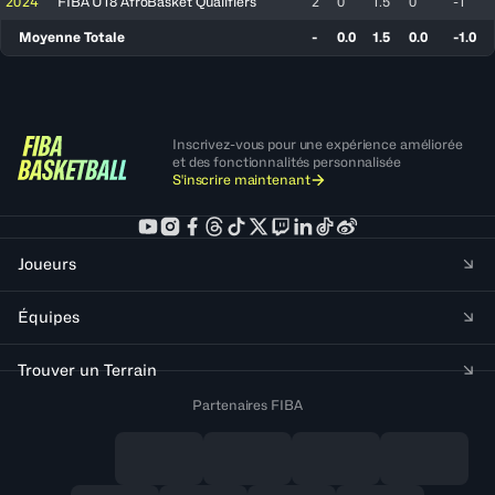
2024
FIBA U18 AfroBasket Qualifiers
2
0
1.5
0
-1
Moyenne Totale
-
0.0
1.5
0.0
-1.0
Inscrivez-vous pour une expérience améliorée
et des fonctionnalités personnalisée
S'inscrire maintenant
Joueurs
Équipes
Trouver un Terrain
Partenaires FIBA