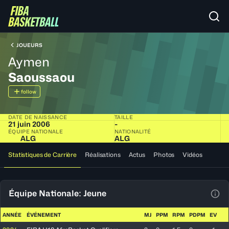
JOUEURS
Aymen
Saoussaou
follow
DATE DE NAISSANCE
TAILLE
21 juin 2006
-
ÉQUIPE NATIONALE
NATIONALITÉ
ALG
ALG
Statistiques de Carrière
Réalisations
Actus
Photos
Vidéos
Équipe Nationale: Jeune
Voir
ANNÉE
ÉVÉNEMENT
MJ
PPM
RPM
PDPM
EV