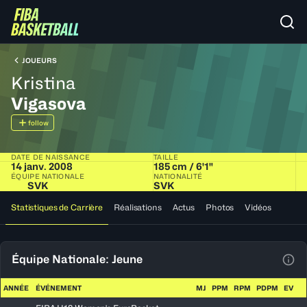
JOUEURS
Kristina
Vigasova
follow
DATE DE NAISSANCE
TAILLE
14 janv. 2008
185 cm / 6'1"
ÉQUIPE NATIONALE
NATIONALITÉ
SVK
SVK
Statistiques de Carrière
Réalisations
Actus
Photos
Vidéos
Équipe Nationale: Jeune
Voir
ANNÉE
ÉVÉNEMENT
MJ
PPM
RPM
PDPM
EV