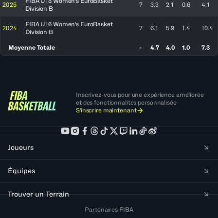
FIBA U18 Women's EuroBasket
2025
7
3.3
2.1
0.6
4.1
Division B
FIBA U16 Women's EuroBasket
2024
7
6.1
5.9
1.4
10.4
Division B
Moyenne Totale
-
4.7
4.0
1.0
7.3
Inscrivez-vous pour une expérience améliorée
et des fonctionnalités personnalisée
S'inscrire maintenant
Joueurs
Équipes
Trouver un Terrain
Partenaires FIBA