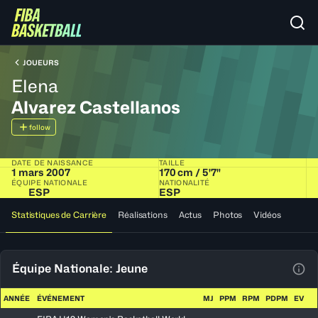
JOUEURS
Elena
Alvarez Castellanos
follow
DATE DE NAISSANCE
TAILLE
1 mars 2007
170 cm / 5'7"
ÉQUIPE NATIONALE
NATIONALITÉ
ESP
ESP
Statistiques de Carrière
Réalisations
Actus
Photos
Vidéos
Équipe Nationale: Jeune
Voir
ANNÉE
ÉVÉNEMENT
MJ
PPM
RPM
PDPM
EV