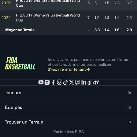
FIBA U19 Women's Basketball World
2025
6
5
1.5
2.3
3.7
Cup
FIBA U17 Women's Basketball World
2024
7
1.9
1.3
1.4
2.3
Cup
Moyenne Totale
-
3.3
1.4
1.8
2.9
Inscrivez-vous pour une expérience améliorée
et des fonctionnalités personnalisée
S'inscrire maintenant
Joueurs
Équipes
Trouver un Terrain
Partenaires FIBA