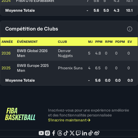
2024
FIBA U16 EuroBasket
7
5.6
5
4.3
10.1
Moyenne Totale
-
5.6
5.0
4.3
10.1
Compétition de Clubs
Voir
ANNÉE
ÉVÉNEMENT
CLUB
MJ
PPM
RPM
PDPM
EV
BWB Global 2026
Denver
2026
5
4.8
0
0
0
Men
Nuggets
BWB Europe 2025
2025
Phoenix Suns
4
6.5
0
0
0
Men
Moyenne Totale
-
5.6
0.0
0.0
0.0
Inscrivez-vous pour une expérience améliorée
et des fonctionnalités personnalisée
S'inscrire maintenant