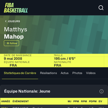
JOUEURS
Matthys
Mahop
follow
DATE DE NAISSANCE
TAILLE
9 mai 2008
195 cm / 6'5"
ÉQUIPE NATIONALE
NATIONALITÉ
FRA
FRA
Statistiques de Carrière
Réalisations
Actus
Photos
Vidéos
Équipe Nationale: Jeune
Voir
ANNÉE
ÉVÉNEMENT
MJ
PPM
RPM
PDPM
EV