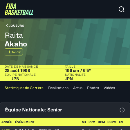
JOUEURS
Raita
Akaho
follow
DATE DE NAISSANCE
TAILLE
28 août 1998
196 cm / 6'5"
ÉQUIPE NATIONALE
NATIONALITÉ
JPN
JPN
Statistiques de Carrière
Réalisations
Actus
Photos
Vidéos
Équipe Nationale: Senior
Voir
ANNÉE
ÉVÉNEMENT
MJ
PPM
RPM
PDPM
EV