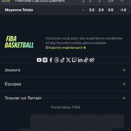
2025
FIBA Asia Cup 2025 Qualifiers
2
2
2
0.5
-1
Moyenne Totale
-
2.0
2.0
0.5
-1.0
Inscrivez-vous pour une expérience améliorée
et des fonctionnalités personnalisée
S'inscrire maintenant
Joueurs
Équipes
Trouver un Terrain
Partenaires FIBA