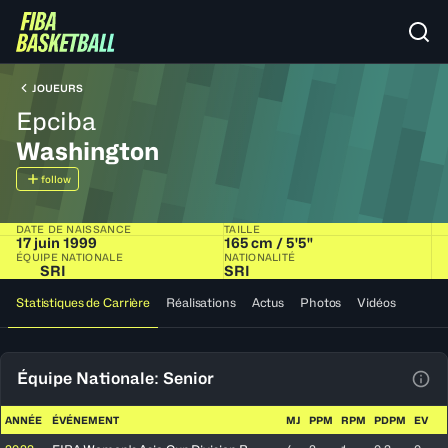
JOUEURS
Epciba
Washington
follow
DATE DE NAISSANCE
TAILLE
17 juin 1999
165 cm / 5'5"
ÉQUIPE NATIONALE
NATIONALITÉ
SRI
SRI
Statistiques de Carrière
Réalisations
Actus
Photos
Vidéos
Équipe Nationale: Senior
Voir
ANNÉE
ÉVÉNEMENT
MJ
PPM
RPM
PDPM
EV