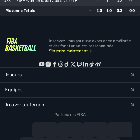
2023
FIBA Women's Asia Cup Division B
4
2
1
0.3
0
Moyenne Totale
-
2.0
1.0
0.3
0.0
Inscrivez-vous pour une expérience améliorée
et des fonctionnalités personnalisée
S'inscrire maintenant
Joueurs
Équipes
Trouver un Terrain
Partenaires FIBA