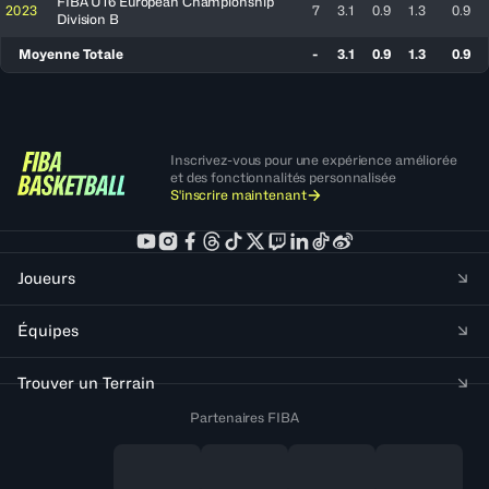
FIBA U16 European Championship
2023
7
3.1
0.9
1.3
0.9
Division B
Moyenne Totale
-
3.1
0.9
1.3
0.9
Inscrivez-vous pour une expérience améliorée
et des fonctionnalités personnalisée
S'inscrire maintenant
Joueurs
Équipes
Trouver un Terrain
Partenaires FIBA