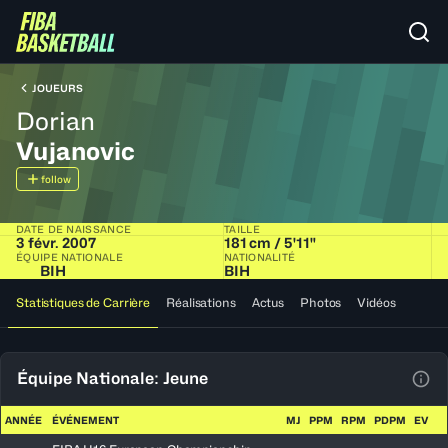
JOUEURS
Dorian
Vujanovic
follow
DATE DE NAISSANCE
TAILLE
3 févr. 2007
181 cm / 5'11"
ÉQUIPE NATIONALE
NATIONALITÉ
BIH
BIH
Statistiques de Carrière
Réalisations
Actus
Photos
Vidéos
Équipe Nationale: Jeune
Voir
ANNÉE
ÉVÉNEMENT
MJ
PPM
RPM
PDPM
EV