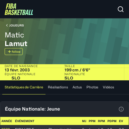
JOUEURS
Matic
Lamut
follow
DATE DE NAISSANCE
TAILLE
13 févr. 2003
199 cm / 6'6"
ÉQUIPE NATIONALE
NATIONALITÉ
SLO
SLO
Statistiques de Carrière
Réalisations
Actus
Photos
Vidéos
Équipe Nationale: Jeune
Voir
ANNÉE
ÉVÉNEMENT
MJ
PPM
RPM
PDPM
EV