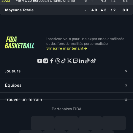
2023
FIBA U20 European Championship
6
4
4.3
1.2
8.3
Moyenne Totale
-
4.0
4.3
1.2
8.3
Inscrivez-vous pour une expérience améliorée
et des fonctionnalités personnalisée
S'inscrire maintenant
Joueurs
Équipes
Trouver un Terrain
Partenaires FIBA