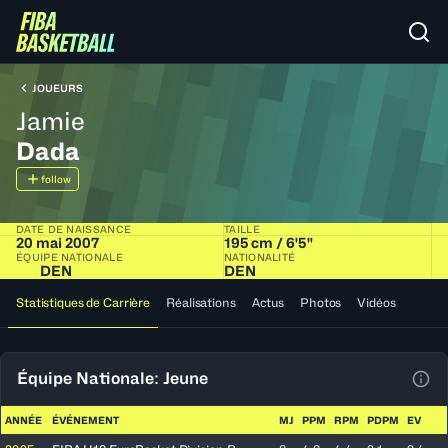
JOUEURS
Jamie
Dada
follow
DATE DE NAISSANCE
TAILLE
20 mai 2007
195 cm / 6'5"
ÉQUIPE NATIONALE
NATIONALITÉ
DEN
DEN
Statistiques de Carrière
Réalisations
Actus
Photos
Vidéos
Équipe Nationale: Jeune
Voir
ANNÉE
ÉVÉNEMENT
MJ
PPM
RPM
PDPM
EV