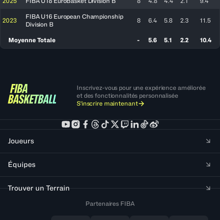
2025
FIBA U18 EuroBasket Division B
8
4.8
4.4
2.1
9.4
FIBA U16 European Championship
2023
8
6.4
5.8
2.3
11.5
Division B
Moyenne Totale
-
5.6
5.1
2.2
10.4
Inscrivez-vous pour une expérience améliorée
et des fonctionnalités personnalisée
S'inscrire maintenant
Joueurs
Équipes
Trouver un Terrain
Partenaires FIBA